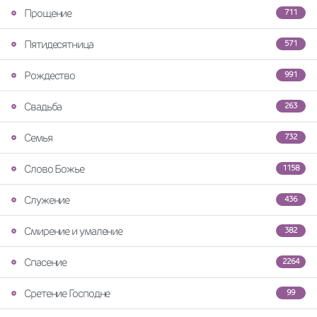
Прощение
711
Пятидесятница
571
Рождество
991
Свадьба
263
Семья
732
Слово Божье
1158
Служение
436
Смирение и умаление
382
Спасение
2264
Сретение Господне
99