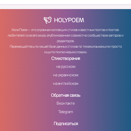
HOLY
POEM
ХолиПоем — это огромная коллекция стихов известных поэтов и поэтов-
любителей со всего мира, опубликованная совместно сообществом авторов и
редакторов.
Перемещайтесь по нашей базе данных стихов по темам, языкам, или просто
ищите по ключевым словам.
Стихотворения
на русском
на украинском
на английском
Обратная связь
Вконтакте
Telegram
Подписаться