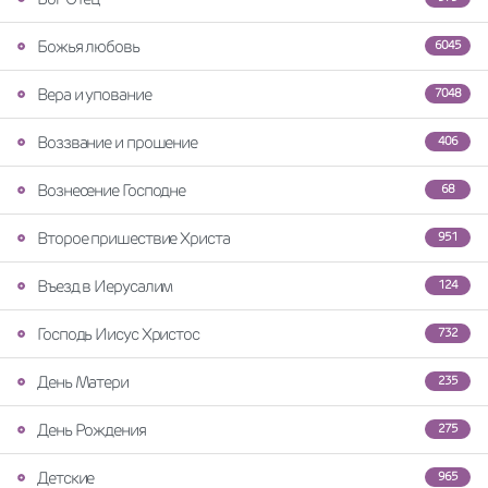
Божья любовь
6045
Вера и упование
7048
Воззвание и прошение
406
Вознесение Господне
68
Второе пришествие Христа
951
Въезд в Иерусалим
124
Господь Иисус Христос
732
День Матери
235
День Рождения
275
Детские
965