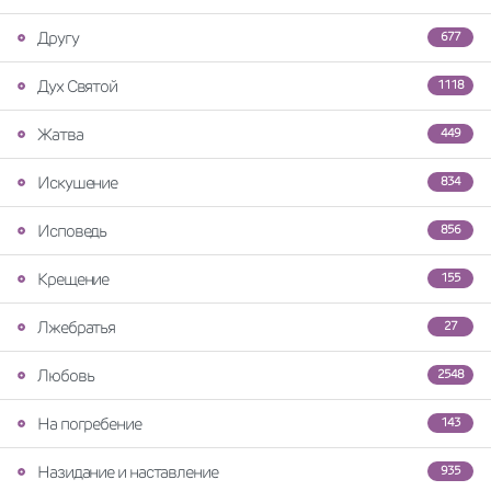
Другу
677
Дух Святой
1118
Жатва
449
Искушение
834
Исповедь
856
Крещение
155
Лжебратья
27
Любовь
2548
На погребение
143
Назидание и наставление
935