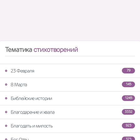
Тематика
стихотворений
23 Февраля
79
8 Марта
145
Библейские истории
1245
Благодарение и хвала
3332
Благодать и милость
923
Бог Отец
373