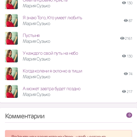
130
Мария Сузько
Я знаю Того, Кто умеет любить
87
Мария Сузько
Пустыня
2161
Мария Сузько
У каждого свой путь на небо
130
Мария Сузько
Когда колени я склоню в тиши
74
Мария Сузько
А может завтра будет поздно
217
Мария Сузько
Комментарии
0
Войдите или зарегистрируйтесь, чтобы оставить