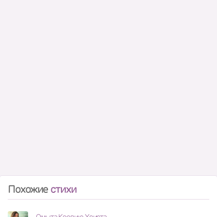
Похожие
стихи
Омыта Кровию Христа