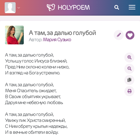
HOLY
POEM
А там, за далью голубой
Автор:
Мария Сузько
А там, за далью голубой,
Услышу голос Иисуса близкий,
Пред Ним склоню колени низко,
И взгляд на Бога устремлю.
А там, за далью голубой,
Меня Спаситель ожидает,
В Своих объятиях укрывает,
Даруя мне небесную любовь.
А там, за далью голубой,
Увижу лик Христа смиренный,
С Ним обрету крылья надежды,
И в вечные обители войду.