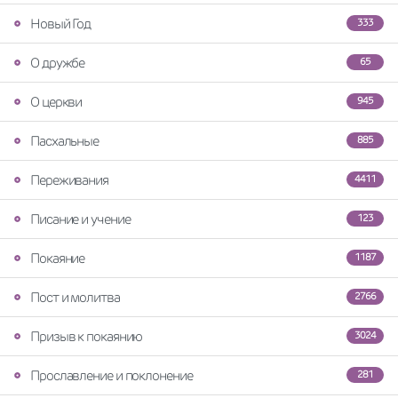
Новый Год
333
О дружбе
65
О церкви
945
Пасхальные
885
Переживания
4411
Писание и учение
123
Покаяние
1187
Пост и молитва
2766
Призыв к покаянию
3024
Прославление и поклонение
281