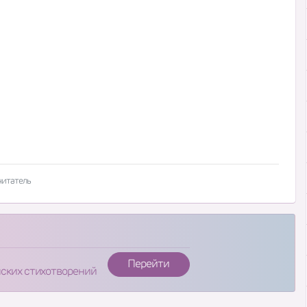
читатель
Перейти
нских стихотворений