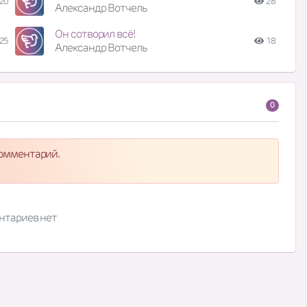
20
28
Александр Вотчель
Он сотворил всё!
25
18
Александр Вотчель
0
комментарий.
нтариев нет