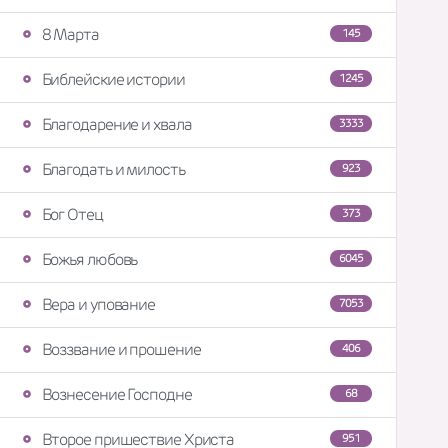
8 Марта
145
Библейские истории
1245
Благодарение и хвала
3333
Благодать и милость
923
Бог Отец
373
Божья любовь
6045
Вера и упование
7053
Воззвание и прошение
406
Вознесение Господне
68
Второе пришествие Христа
951