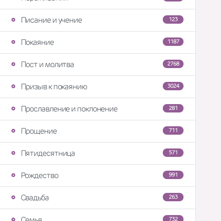
Писание и учение
123
Покаяние
1187
Пост и молитва
2768
Призыв к покаянию
3024
Прославление и поклонение
281
Прощение
711
Пятидесятница
571
Рождество
991
Свадьба
263
Семья
732