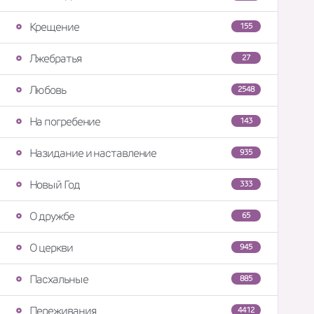
Крещение
155
Лжебратья
27
Любовь
2548
На погребение
143
Назидание и наставление
935
Новый Год
333
О дружбе
65
О церкви
945
Пасхальные
885
Переживания
4412