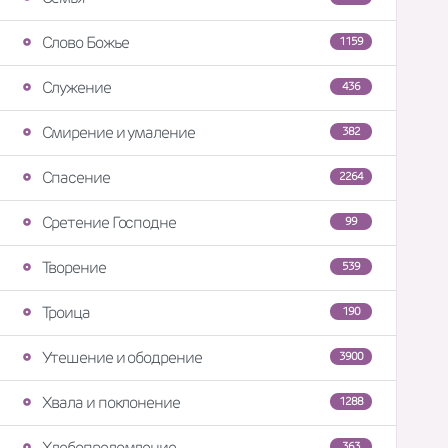
Слово Божье
1159
Служение
436
Смирение и умаление
382
Спасение
2264
Сретение Господне
99
Творение
539
Троица
190
Утешение и ободрение
3900
Хвала и поклонение
1288
Хлебопреломление
363