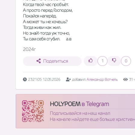
Когда твой час пробъёт.
А просто перед Господом,
Покайся наперёд.
А может ты не хочешь?
Тогда живи как жил.
Но знай!-тогда уж точно,
Ты сам себя сгубил.       а.в
2024г
Поделиться
1
0
23:21:05 12.05.2026
добавил:
Александр Вотчель
31 
HOLYPOEM
в Telegram
Подписывайся на наш канал
На канале найдете еще больше христиа