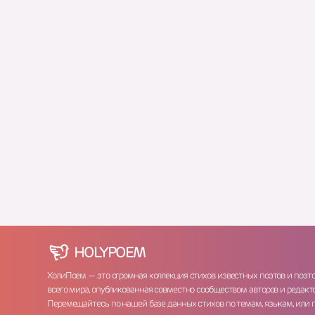
HOLY
POEM
ХолиПоем — это огромная коллекция стихов известных поэтов и поэт
всего мира, опубликованная совместно сообществом авторов и редакто
Перемещайтесь по нашей базе данных стихов по темам, языкам, или 