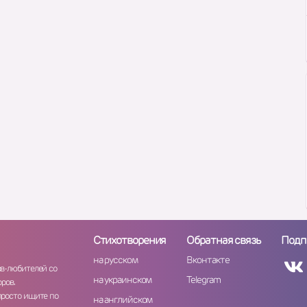
Стихотворения
Обратная связь
Подп
на русском
Вконтакте
ов-любителей со
на украинском
Telegram
ров.
просто ищите по
на английском