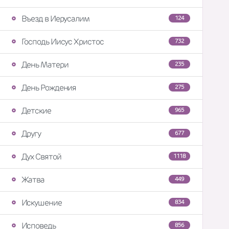
Въезд в Иерусалим
124
Господь Иисус Христос
732
День Матери
235
День Рождения
275
Детские
965
Другу
677
Дух Святой
1118
Жатва
449
Искушение
834
Исповедь
856