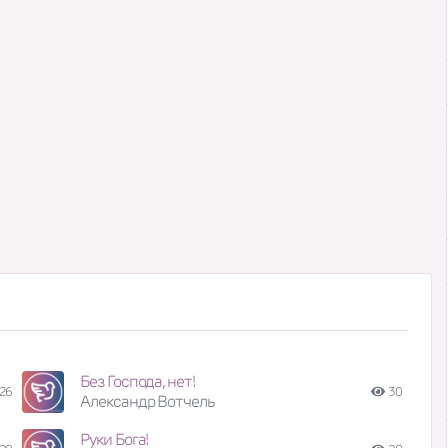
Без Господа, нет!
26
30
Александр Вотчель
Руки Бога!