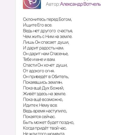
Автор:
Александр Вотчель
Склонитесь перед Богом,
Ищите Его все.
Ведь нет другого  счастья,
Чем жить с Ним на земле.
Лишь Он спасает  души,
И дарит радость нам.
Он дарит нам Спасенье,
Тебе и мне и вам.
Спасти Он хочет  души,
От адского огня.
Он приведёт в Обитель,
Покаявшись землян.
Пока ещё Дух Божий,
Живёт здесь на земле.
Пока ещё возможно,
Идите к Нему все.
Ведь время наступило,
Покаятся сейчас.
Быть может будет поздно,
Когда придёт твой час.
Не жди того момента, 