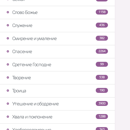
Слово Божье
1158
Служение
436
Смирение и умаление
382
Спасение
2264
Сретение Господне
99
Творение
538
Троица
190
Утешение и ободрение
3900
Хвала и поклонение
1288
Хлебопреломление
363