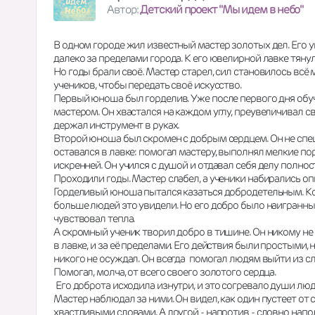
Автор:
Детский проект "Мы идем в небо"
В одном городе жил известный мастер золотых дел. Его ук
далеко за пределами города. К его ювелирной лавке тянул
Но годы брали своё. Мастер старел, сил становилось всё м
учеников, чтобы передать своё искусство.
Первый юноша был горделив. Уже после первого дня обуче
мастером. Он хвастался на каждом углу, преувеличивал сво
держал инструмент в руках.
Второй юноша был скромен с добрым сердцем. Он не спеш
оставался в лавке: помогал мастеру, выполнял мелкие пор
искренней. Он учился с душой и отдавал себя делу полнос
Проходили годы. Мастер слабел, а ученики набирались оп
Горделивый юноша пытался казаться добродетельным. Когда
больше людей это увидели. Но его добро было наигранным
чувствовал тепла.
А скромный ученик творил добро в тишине. Он никому не р
в лавке, и за её пределами. Его действия были простыми,
никого не осуждал. Он всегда  помогал людям выйти из с
Помогал, молча, от всего своего золотого сердца.
 Его доброта исходила изнутри, и это согревало души люд
Мастер наблюдал за ними. Он видел, как один пустеет от 
хвастливыми словами. А другой - напротив - словно нап