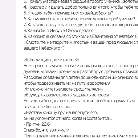
3. Почему мастер назвал сердце второго ученика «золот
4. Красиво ли делать добро только для того, чтобы тебя 
5. Кто для тебя - пример настоящей доброты?
6. Как можно стать таким человеком, как второй ученик?
7. Какая «награда» важнее для тебя - похвала от людей и
8. Каким был Иисус в Своих делах? 
9. Как притча связана со стихом из Евангелия от Матфея 6:
«Смотрите, не творите милостыни вашей пред людьми с тем
вашего Небесного»?
Информация для читателей:
Все герои - вымышленные и созданы для того, чтобы чер
духовным размышлениям, к разговору с детьми, к осмысле
Рассказы созданы для детей дошкольного и школьного во
чтобы поддерживать их на пути взросления.
Их можно читать вместе с родителями -
обсуждать, размышлять, задавать вопросы.
Если хотя бы одна история заставит ребёнка задуматься -
значит, всё было не зря. 
«Наставь юношу при начале пути его:
он не уклонится от него, когда и состарится».
- Притчи 22:6
Спасибо, что заглянули .
Приглашаем вас в увлекательное путешествие вместе с н