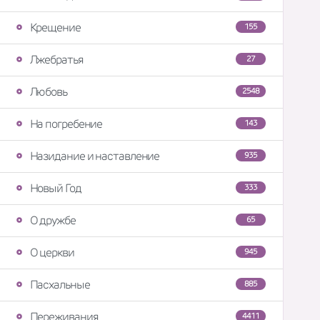
Крещение
155
Лжебратья
27
Любовь
2548
На погребение
143
Назидание и наставление
935
Новый Год
333
О дружбе
65
О церкви
945
Пасхальные
885
Переживания
4411