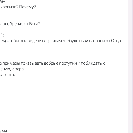
ым»?
похвалили? Почему?
ли одобрение от Бога?
1:
, чтобы они видели вас, - иначе не будет вам награды от Отца 
ез примеры показывать добрые поступки и побуждать к 
нию, к вере. 
зраста,
ами.