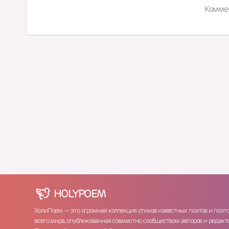
Комме
HOLY
POEM
ХолиПоем — это огромная коллекция стихов известных поэтов и поэт
всего мира, опубликованная совместно сообществом авторов и редакто