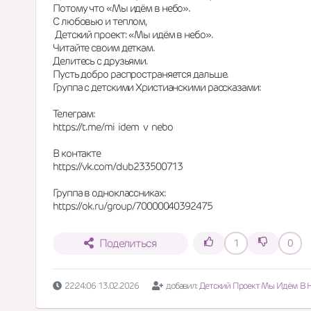
Потому что «Мы идём в небо».
С любовью и теплом,
 Детский проект: «Мы идём в небо».
Читайте своим деткам.
Делитесь с друзьями.
Пусть добро распространяется дальше.
Группа с детскими Христианскими рассказами:
Телеграм:
https://t.me/mi  idem  v  nebo
В контакте
https://vk.com/club233500713
Группа в одноклассниках:
https://ok.ru/group/70000040392475
Поделиться
1
0
22:24:06 13.02.2026
добавил:
Детский Проект Мы Идём В 