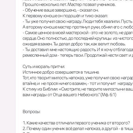
Прошло несколько лет. Мастер позвал учеников.
- Обучение ваше завершено, - сказал он.
К первому юноше он подошёл и тихо сказал:
- Ты уже получил свою награду. Люди тебя хвалили. Пусть 
А второму юноше мастер протянул руки, обнял его с любо
- Самое ценное в моей мастерской - это не золото, не драг
сердце. Оно полностью, до последней крупицы  из чистого 
ожидая взамен. Ты делал добро так, как велит любовь.
- Ты доставил мне настоящую радость. И я хочу отблагода
ремесленный дом - теперь твои. Продолжай нести свет и д
Суть и мораль притчи:
Истинное добро совершается в тишине.
Тот, кто творит милость напоказ, уже получил свою награду
втайне, и  не прося ничего взамен, - тот и получит  награду
К стиху из Библии: «Смотрите, не творите милостыни ваше
вам награды от Отца вашего Небесного." (Мф. 6:1)
Вопросы:
1. Какие качества отличали первого ученика от второго?
2. Почему один ученик всё делал напоказ, а другой - в тиш