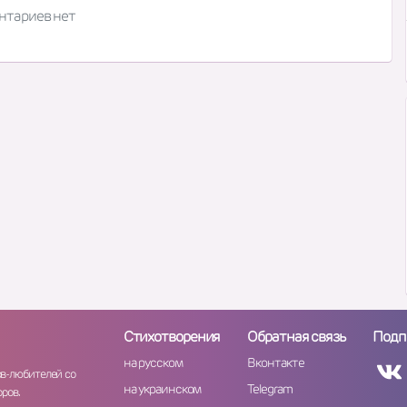
нтариев нет
Стихотворения
Обратная связь
Подп
на русском
Вконтакте
ов-любителей со
на украинском
Telegram
ров.