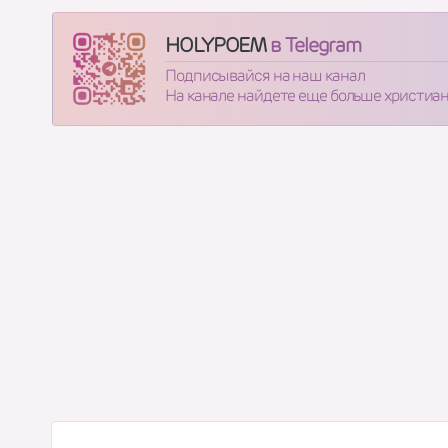
HOLYPOEM
в Telegram
Подписывайся на наш канал
На канале найдете еще больше христиа