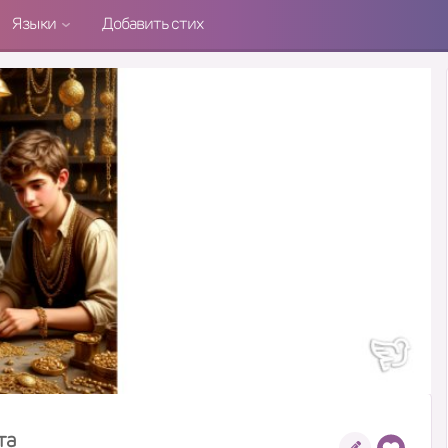
Языки
Добавить стих
та