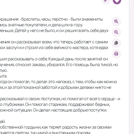
рашения - браслеты, часы, перстни - были знамениты 
ись знатные покупатели, и дела шли в гору.
еньше. Детей у него не было, и он решил взять себе двух 
ния он рассказывал всем, что теперь работает с самим 
и заслуги и строил из себя великого мастера, хотя едва 
ил рассказывать о себе. Каждый день после занятий он 
учения, относил заказы, убирался. Его помощь была тихой, но 
тью.
ыта.
 он помогал, то делал это напоказ, с тем, чтобы как можно 
, и за этой показной заботой и добрыми делами никто не 
ассказывал о своих поступках, но помогал от всего сердца - и 
 но глубокими. Он помогал старикам, поддерживал бедных, 
ложной ситуации. Он делал настоящие добрые поступки. 
ей.
собственной гордыни, как теряет радость жизни за своими 
олняется светом, тишиной и внутренним покоем.