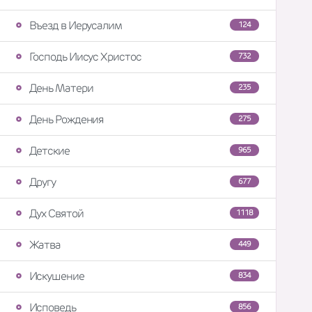
Въезд в Иерусалим
124
Господь Иисус Христос
732
День Матери
235
День Рождения
275
Детские
965
Другу
677
Дух Святой
1118
Жатва
449
Искушение
834
Исповедь
856