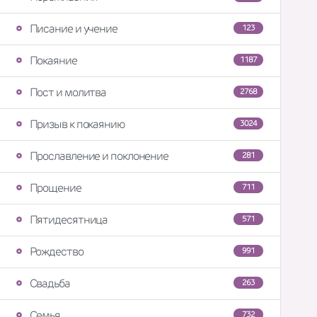
Писание и учение
123
Покаяние
1187
Пост и молитва
2768
Призыв к покаянию
3024
Прославление и поклонение
281
Прощение
711
Пятидесятница
571
Рождество
991
Свадьба
263
Семья
732