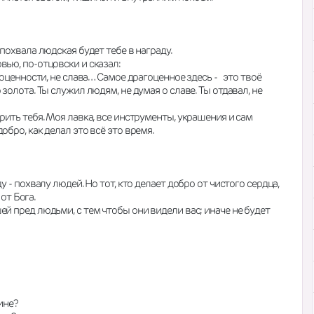
похвала людская будет тебе в награду.
вью, по-отцовски и сказал:
оценности, не слава… Самое драгоценное здесь -   это твоё 
золота. Ты служил людям, не думая о славе. Ты отдавал, не 
рить тебя. Моя лавка, все инструменты, украшения и сам 
обро, как делал это всё это время.
 - похвалу людей. Но тот, кто делает добро от чистого сердца, 
 от Бога.
й пред людьми, с тем чтобы они видели вас; иначе не будет 
ине?