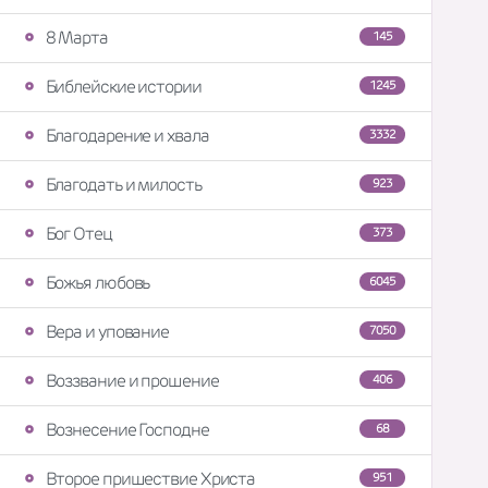
8 Марта
145
Библейские истории
1245
Благодарение и хвала
3332
Благодать и милость
923
Бог Отец
373
Божья любовь
6045
Вера и упование
7050
Воззвание и прошение
406
Вознесение Господне
68
Второе пришествие Христа
951