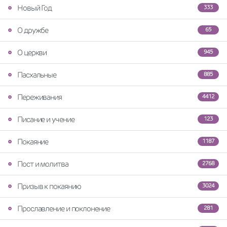
Новый Год
333
О дружбе
65
О церкви
945
Пасхальные
885
Переживания
4412
Писание и учение
123
Покаяние
1187
Пост и молитва
2768
Призыв к покаянию
3024
Прославление и поклонение
281