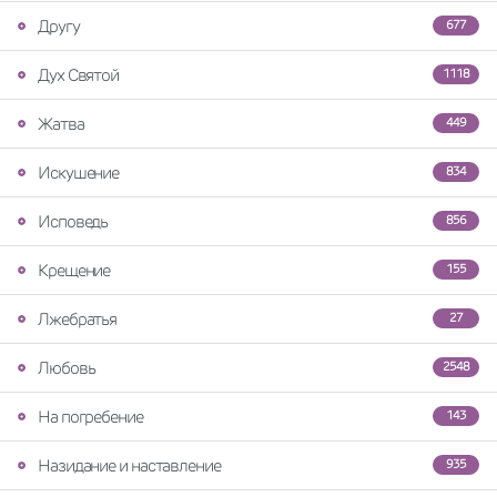
Другу
677
Дух Святой
1118
Жатва
449
Искушение
834
Исповедь
856
Крещение
155
Лжебратья
27
Любовь
2548
На погребение
143
Назидание и наставление
935