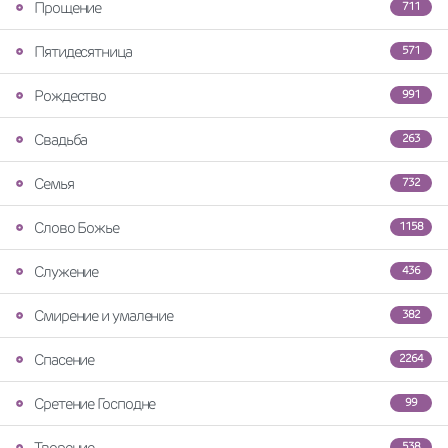
Прощение
711
Пятидесятница
571
Рождество
991
Свадьба
263
Семья
732
Слово Божье
1158
Служение
436
Смирение и умаление
382
Спасение
2264
Сретение Господне
99
Творение
538