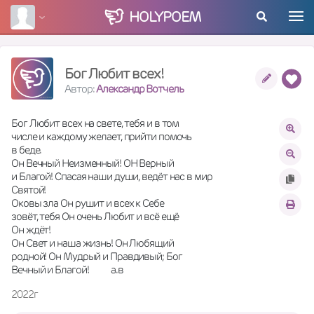
HOLY
POEM
Бог Любит всех!
Автор:
Александр Вотчель
Бог Любит всех на свете, тебя и в том 
числе и каждому желает, прийти помочь 
в беде.
Он Вечный Неизменный! ОН Верный 
и Благой! Спасая наши души, ведёт нас в мир 
Святой!
Оковы зла Он рушит и всех к Себе 
зовёт, тебя Он очень Любит и всё ещё 
Он ждёт!
Он Свет и наша жизнь! Он Любящий
родной! Он Мудрый и Правдивый; Бог 
Вечный и Благой!           а.в
2022г