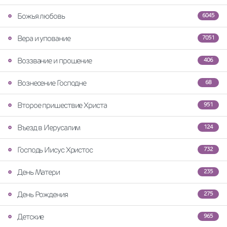
Божья любовь
6045
Вера и упование
7051
Воззвание и прошение
406
Вознесение Господне
68
Второе пришествие Христа
951
Въезд в Иерусалим
124
Господь Иисус Христос
732
День Матери
235
День Рождения
275
Детские
965