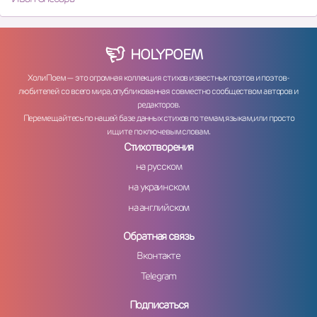
HOLY
POEM
ХолиПоем — это огромная коллекция стихов известных поэтов и поэтов-
любителей со всего мира, опубликованная совместно сообществом авторов и
редакторов.
Перемещайтесь по нашей базе данных стихов по темам, языкам, или просто
ищите по ключевым словам.
Стихотворения
на русском
на украинском
на английском
Обратная связь
Вконтакте
Telegram
Подписаться