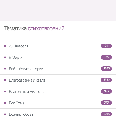
Тематика
стихотворений
23 Февраля
79
8 Марта
145
Библейские истории
1245
Благодарение и хвала
3332
Благодать и милость
923
Бог Отец
373
Божья любовь
6045