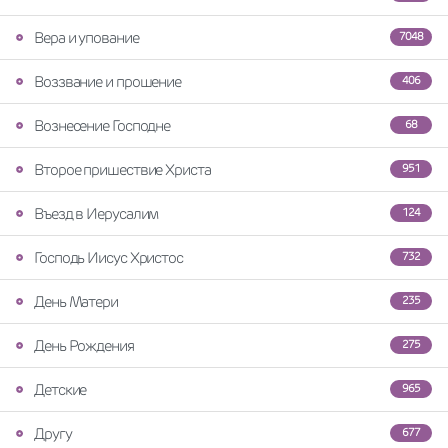
Вера и упование
7048
Воззвание и прошение
406
Вознесение Господне
68
Второе пришествие Христа
951
Въезд в Иерусалим
124
Господь Иисус Христос
732
День Матери
235
День Рождения
275
Детские
965
Другу
677