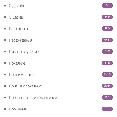
О дружбе
65
О церкви
945
Пасхальные
885
Переживания
4411
Писание и учение
122
Покаяние
1187
Пост и молитва
2766
Призыв к покаянию
3024
Прославление и поклонение
281
Прощение
711