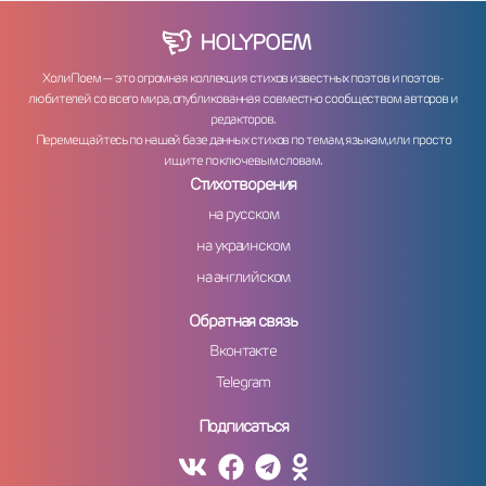
HOLY
POEM
ХолиПоем — это огромная коллекция стихов известных поэтов и поэтов-
любителей со всего мира, опубликованная совместно сообществом авторов и
редакторов.
Перемещайтесь по нашей базе данных стихов по темам, языкам, или просто
ищите по ключевым словам.
Стихотворения
на русском
на украинском
на английском
Обратная связь
Вконтакте
Telegram
Подписаться