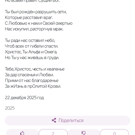
Но всеми правит Сущий Бог. 
Ты был рождён разрушить сети,
Которые расставил враг. 
С Любовью к нам и Своей смертью
Нас искупил, расторгнув мрак. 
Ты ради нас оставил небо,
Чтоб всех от гибели спасти. 
Христос, Ты Альфа и Омега,
Но Ты у нас живёшь в груди. 
Тебе, Христос, честь и хваленье
За дар спасенья и Любви. 
Прими от нас благодаренье
За жИзнь в прОлитой Крови. 
22 декабря 2025 год
2025
Поделиться
2
0