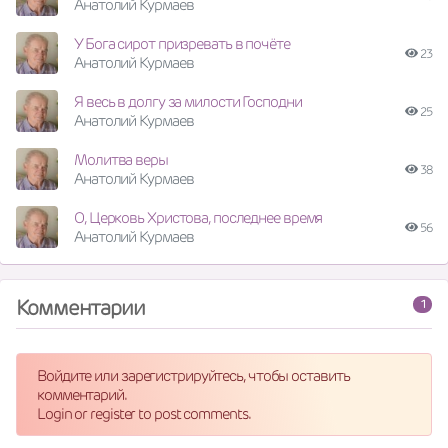
Анатолий Курмаев
У Бога сирот призревать в почёте
23
Анатолий Курмаев
Я весь в долгу за милости Господни
25
Анатолий Курмаев
Молитва веры
38
Анатолий Курмаев
О, Церковь Христова, последнее время
56
Анатолий Курмаев
Комментарии
1
Войдите или зарегистрируйтесь, чтобы оставить
комментарий.
Login or register to post comments.