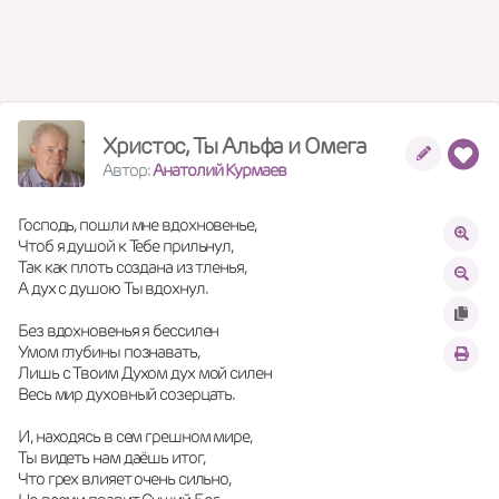
Христос, Ты Альфа и Омега
Автор:
Анатолий Курмаев
Господь, пошли мне вдохновенье,
Чтоб я душой к Тебе прильнул,
Так как плоть создана из тленья,
А дух с душою Ты вдохнул. 
Без вдохновенья я бессилен
Умом глубины познавать,
Лишь с Твоим Духом дух мой силен
Весь мир духовный созерцать. 
И, находясь в сем грешном мире,
Ты видеть нам даёшь итог,
Что грех влияет очень сильно,