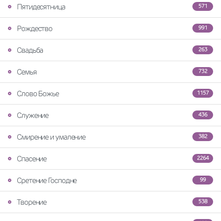
Пятидесятница
571
Рождество
991
Свадьба
263
Семья
732
Слово Божье
1157
Служение
436
Смирение и умаление
382
Спасение
2264
Сретение Господне
99
Творение
538