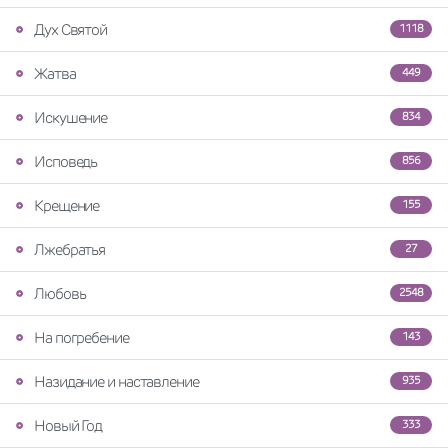
Дух Святой
1118
Жатва
449
Искушение
834
Исповедь
856
Крещение
155
Лжебратья
27
Любовь
2548
На погребение
143
Назидание и наставление
935
Новый Год
333