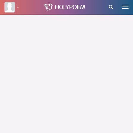
HOLY
POEM