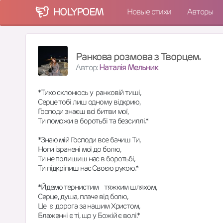
HOLY
POEM
Новые стихи
Авторы
Ранкова розмова з Творцем.
Автор:
Наталія Мельник
*Тихо склонюсь у  ранковій тиші,
Серце тобі лиш одному відкрию,
Господи знаєш всі битви мої,
Ти поможи в боротьбі та безсиллі.*
*Знаю мій Господи все бачиш Ти, 
Ноги ізранені мої до болю,
Ти не полишиш нас в боротьбі,
Ти підкріпиш нас Своєю рукою.*
*Йдемо тернистим    тяжким шляхом,
Серце , душа, плаче від болю,
Це  є  дорога за нашим Христом,
Блаженні є ті, що у Божій є волі.*