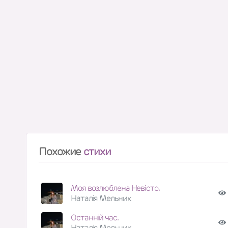
Похожие
стихи
Моя возлюблена Невісто.
Наталія Мельник
Останній час.
Наталія Мельник