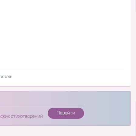
тателей
Перейти
нских стихотворений