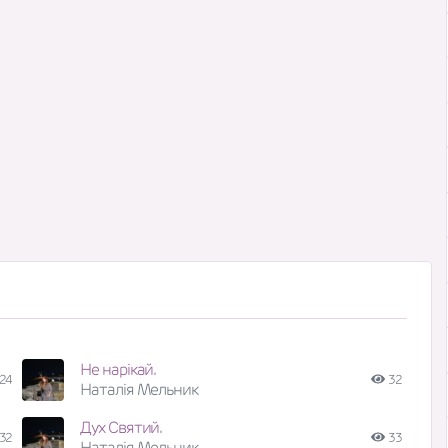
Не нарікай.
24
32
Наталія Мельник
Дух Святий.
32
33
Наталія Мельник