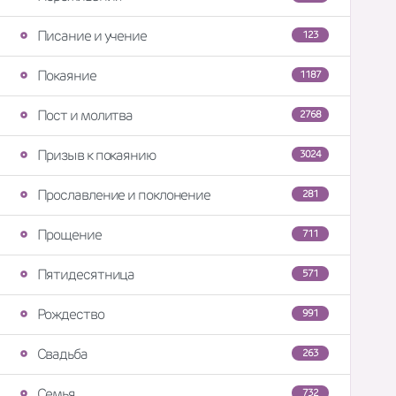
Писание и учение
123
Покаяние
1187
Пост и молитва
2768
Призыв к покаянию
3024
Прославление и поклонение
281
Прощение
711
Пятидесятница
571
Рождество
991
Свадьба
263
Семья
732