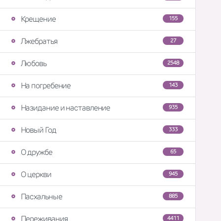
Крещение
155
Лжебратья
27
Любовь
2548
На погребение
143
Назидание и наставление
935
Новый Год
333
О дружбе
65
О церкви
945
Пасхальные
885
Переживания
4411