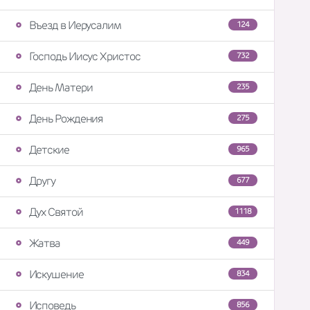
Въезд в Иерусалим
124
Господь Иисус Христос
732
День Матери
235
День Рождения
275
Детские
965
Другу
677
Дух Святой
1118
Жатва
449
Искушение
834
Исповедь
856