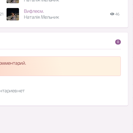
Вифлеєм.
21
46
Наталія Мельник
0
комментарий.
нтариев нет