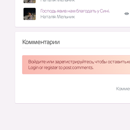
Господь явив нам благодать у Сині.
Наталія Мельник
Комментарии
Войдите или зарегистрируйтесь, чтобы оставить 
Login or register to post comments.
Комме