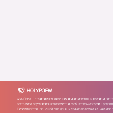
HOLY
POEM
ХолиПоем — это огромная коллекция стихов известных поэтов и поэт
всего мира, опубликованная совместно сообществом авторов и редакто
Перемещайтесь по нашей базе данных стихов по темам, языкам, или 