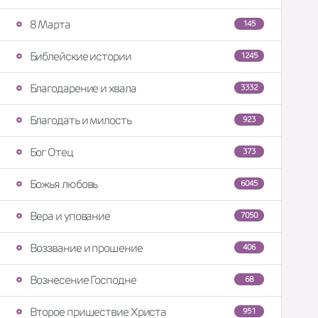
8 Марта
145
Библейские истории
1245
Благодарение и хвала
3332
Благодать и милость
923
Бог Отец
373
Божья любовь
6045
Вера и упование
7050
Воззвание и прошение
406
Вознесение Господне
68
Второе пришествие Христа
951