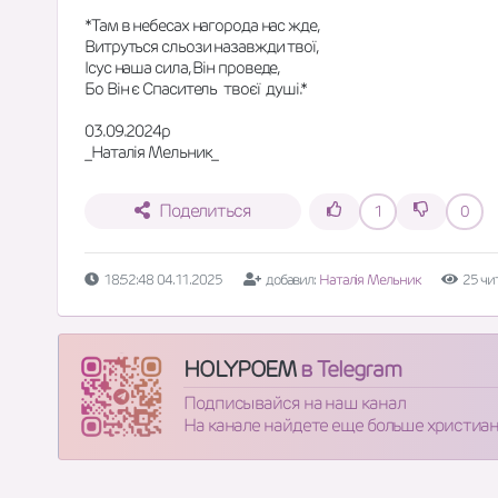
*Там в небесах нагорода нас жде,
Витруться сльози назавжди твої,
Ісус наша сила, Він проведе,
Бо Він є Спаситель  твоєї  душі.*
03.09.2024р
_Наталія Мельник_
Поделиться
1
0
18:52:48 04.11.2025
добавил:
Наталія Мельник
25 чи
HOLYPOEM
в Telegram
Подписывайся на наш канал
На канале найдете еще больше христиа