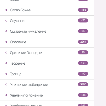
Слово Божье
1158
Служение
436
Смирение и умаление
382
Спасение
2264
Сретение Господне
99
Творение
538
Троица
190
Утешение и ободрение
3900
Хвала и поклонение
1288
Хлебопреломление
363