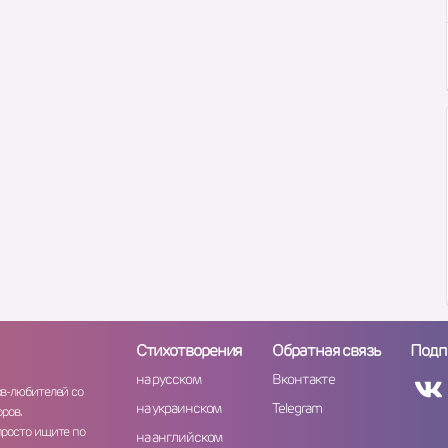
Стихотворения
Обратная связь
Подп
на русском
Вконтакте
ов-любителей со
на украинском
Telegram
ров.
просто ищите по
на английском