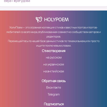
Вера Перегудова
HOLY
POEM
ХолиПоем — это огромная коллекция стихов известных поэтов и поэтов-
любителей со всего мира, опубликованная совместно сообществом авторов и
редакторов.
Перемещайтесь по нашей базе данных стихов по темам, языкам, или просто
ищите по ключевым словам.
Стихотворения
на русском
на украинском
на английском
Обратная связь
Вконтакте
Telegram
Подписаться