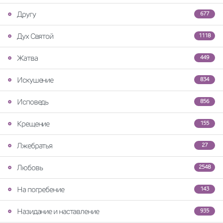
Другу
677
Дух Святой
1118
Жатва
449
Искушение
834
Исповедь
856
Крещение
155
Лжебратья
27
Любовь
2548
На погребение
143
Назидание и наставление
935