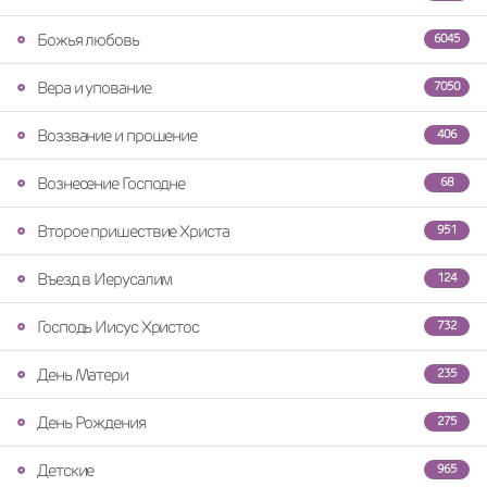
Божья любовь
6045
Вера и упование
7050
Воззвание и прошение
406
Вознесение Господне
68
Второе пришествие Христа
951
Въезд в Иерусалим
124
Господь Иисус Христос
732
День Матери
235
День Рождения
275
Детские
965