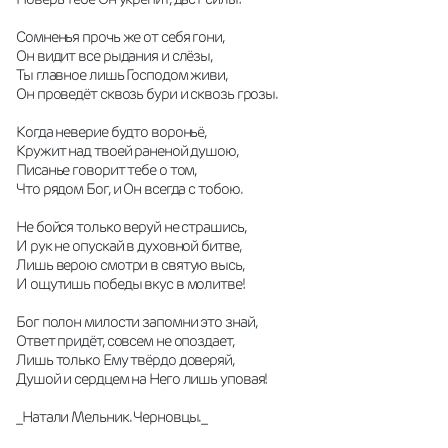
Сомненья прочь же от себя гони,
Он видит все рыдания и слёзы,
Ты главное лишь Господом живи,
Он проведёт сквозь бури и сквозь грозы.
Когда неверие будто вороньё,
Кружит над твоей раненой душою,
Писанье говорит тебе о том,
Что рядом Бог, и Он всегда с тобою.
Не бойся только веруй не страшись,
И рук не опускай в духовной битве,
Лишь верою смотри в святую высь,
И ощутишь победы вкус в молитве!
Бог полон милости запомни это знай,
Ответ придёт, совсем не опоздает,
Лишь только Ему твёрдо доверяй,
Душой и сердцем на Него лишь уповая!
_Натали Мельник. Черновцы._