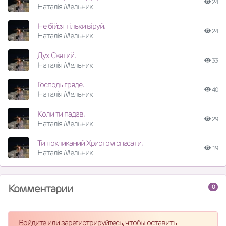
24
Наталія Мельник
Не бійся тільки віруй.
24
Наталія Мельник
Дух Святий.
33
Наталія Мельник
Господь гряде.
40
Наталія Мельник
Коли ти падав.
29
Наталія Мельник
Ти покликаний Христом спасати.
19
Наталія Мельник
Комментарии
0
Войдите или зарегистрируйтесь, чтобы оставить