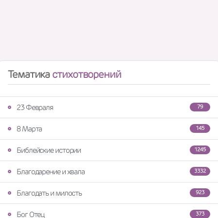
Тематика
стихотворений
23 Февраля
79
8 Марта
145
Библейские истории
1245
Благодарение и хвала
3332
Благодать и милость
923
Бог Отец
373