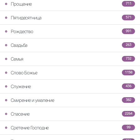
Прощение
711
Пятидесятница
571
Рождество
991
Свадьба
263
Семья
732
Слово Божье
1158
Служение
436
Смирение и умаление
382
Спасение
2264
Сретение Господне
99