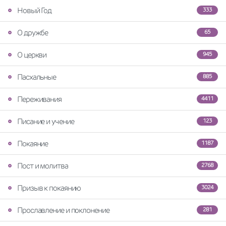
Новый Год
333
О дружбе
65
О церкви
945
Пасхальные
885
Переживания
4411
Писание и учение
123
Покаяние
1187
Пост и молитва
2768
Призыв к покаянию
3024
Прославление и поклонение
281