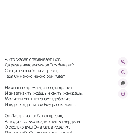
А кто сказал опаздывает  Бог,
Да разве невозможное Ему бывает?
Среди печали боли и тревог,
Тебя Он нежно нежно обнимает.
Не спит не дремлет, а всегда хранит,
И знает как ты ждёшь и как ты жаждешь,
Молитвы слышит, знает где болит,
И ждёт когда Ты всё Ему расскажешь.
Он Лазаря из гроба воскресил,
А люди - только поздно лишь твердили,
О сколько душ Он в мире исцелил,
Поверь тебе Он укрепит, даст силы!