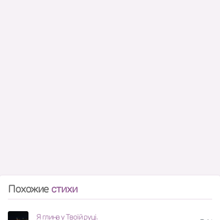
Похожие
стихи
Я глина у Твоїй руці.