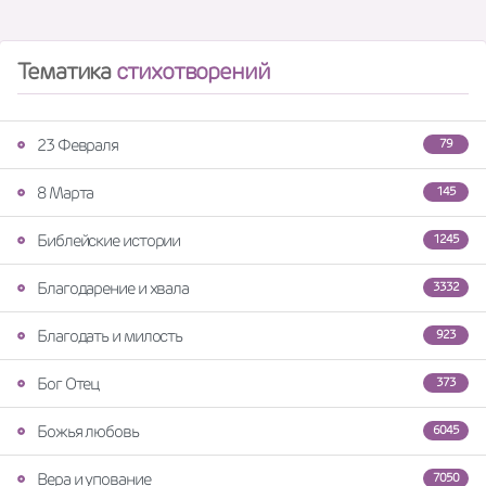
Тематика
стихотворений
23 Февраля
79
8 Марта
145
Библейские истории
1245
Благодарение и хвала
3332
Благодать и милость
923
Бог Отец
373
Божья любовь
6045
Вера и упование
7050