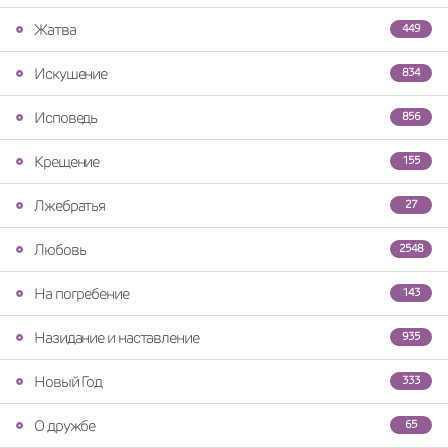
Жатва
449
Искушение
834
Исповедь
856
Крещение
155
Лжебратья
27
Любовь
2548
На погребение
143
Назидание и наставление
935
Новый Год
333
О дружбе
65