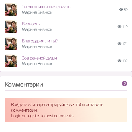
Ты слышишь плачет мать
89
Марина Визнюк
Верность
119
Марина Визнюк
Благодарил ли ты?
171
Марина Визнюк
Зов раненой души
102
Марина Визнюк
Комментарии
0
Войдите или зарегистрируйтесь, чтобы оставить
комментарий.
Login or register to post comments.