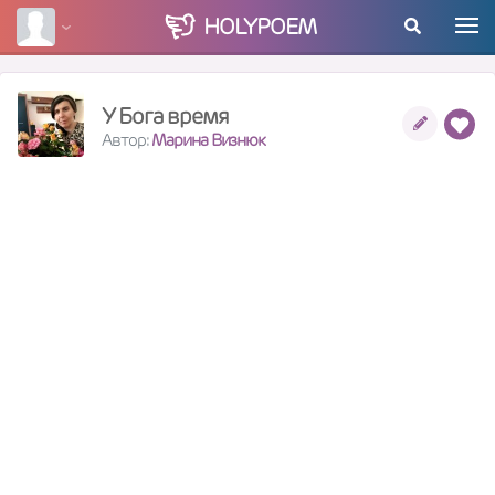
HOLY
POEM
У Бога время
Автор:
Марина Визнюк