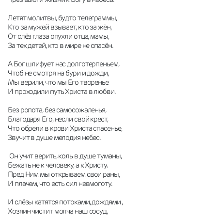
Летят молитвы, будто телеграммы,
Кто за мужей взывает, кто за жён,
От слёз глаза опухли отца, мамы,
За тех детей, кто в мире не спасён. 
А Бог шлифует нас долготерпеньем,
Чтоб не смотря на бури и дожди,
Мы верили, что мы Его творенье
И проходили путь Христа в любви.
Без ропота, без самосожаленья,
Благодаря Его, несли свой крест,
Что обрели в крови Христа спасенье,
Звучит в душе мелодия небес.
 Он учит верить, коль в душе туманы,
Бежать не к человеку, а к Христу.
Пред Ним мы открываем свои раны,
И плачем, что есть сил невмоготу.
И слёзы катятся потоками, дождями ,
Хозяин чистит молча наш сосуд,