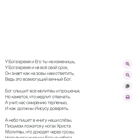
У Бога время и Его ты не изменишь,
У Бога время и на всё свой срок,
Он знает как на зовы нам ответить,
Ведь это всемогущий вечный Бог.
Бог слышит все молитвы и прошенья, 
Но кажется, что медлит отвечать.
А учит, нас смирению терпенью, 
И как  должны Иисусу доверять.
А небо пишет в книгу наши слёзы, 
Письмом ложатся у ногах Христа 
Молитвы, что доходят через грозы,
Чрез вьюги жизни к Богу в небеса.