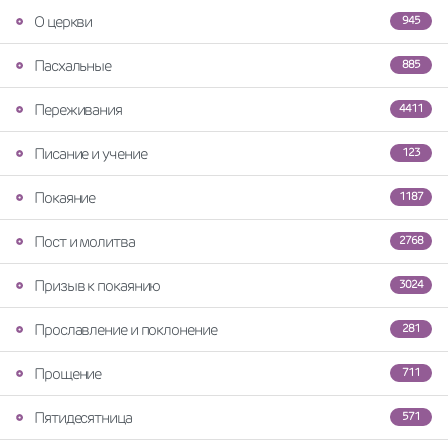
О церкви
945
Пасхальные
885
Переживания
4411
Писание и учение
123
Покаяние
1187
Пост и молитва
2768
Призыв к покаянию
3024
Прославление и поклонение
281
Прощение
711
Пятидесятница
571