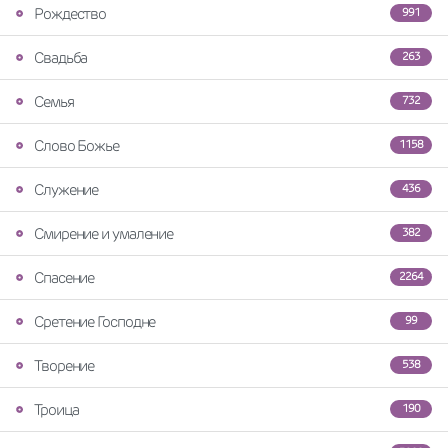
Рождество
991
Свадьба
263
Семья
732
Слово Божье
1158
Служение
436
Смирение и умаление
382
Спасение
2264
Сретение Господне
99
Творение
538
Троица
190