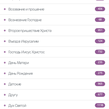
Воззвание и прошение
406
Вознесение Господне
68
Второе пришествие Христа
951
Въезд в Иерусалим
124
Господь Иисус Христос
732
День Матери
235
День Рождения
275
Детские
965
Другу
677
Дух Святой
1118