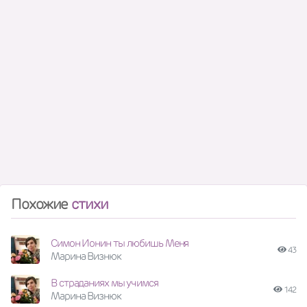
Похожие
стихи
Симон Ионин ты любишь Меня
43
Марина Визнюк
В страданиях мы учимся
142
Марина Визнюк