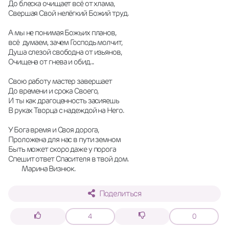
До блеска очищает всё от хлама,
Свершая Свой нелёгкий Божий труд.
А мы не понимая Божьих планов,
всё  думаем, зачем Господь молчит,
Душа слезой свободна от изьянов,
Очищена от гнева и обид...
Свою работу мастер завершает  
До времени и срока Своего,
И ты как драгоценность засияешь 
В руках Творца с надеждой на Него.
У Бога время и Своя дорога,
Проложена для нас в пути земном
Быть может скоро даже у порога
Спешит ответ Спасителя в твой дом.
         Марина Визнюк.
Поделиться
4
0