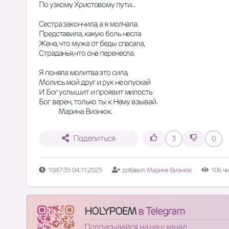
По узкому Христовому пути...
Сестра закончила, а я молчала.
Представила, какую боль несла
Жена, что мужа от беды спасала,
Страданья,что она перенесла.
Я поняла молитва это сила, 
Молись мой друг и рук не опускай 
И Бог услышит и проявит милость
Бог верен, только ты к Нему взывай.
             Марина Визнюк.
Поделиться
3
0
10:47:35 04.11.2025
добавил:
Марина Визнюк
106 ч
HOLYPOEM
в Telegram
Подписывайся на наш канал