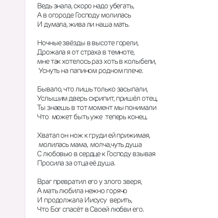
Ведь знала, скоро надо убегать, 
А в огороде Господу молилась
И думала, жива ли наша мать.
Ночные звёзды в высоте горели,
Дрожала я от страха в темноте, 
мне так хотелось раз хоть в колыбели, 
 Уснуть на папином родном плече.
Бывало, что лишь только засыпали,
Услышим дверь скрипит, пришёл отец,
Ты знаешь в тот момент мы понимали
Что  может быть уже  теперь конец.
Хватал он нож к груди ей прижимая,
 молилась мама,  молча,чуть душа
С любовью в сердце к Господу взывая
Просила за отца её душа.
Враг превратил его у злого зверя,
А мать любила нежно горячо
И продолжала Иисусу  верить, 
Что Бог спасёт в Своей любви его.