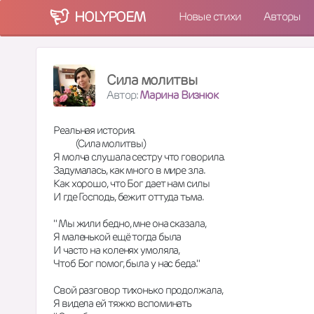
HOLY
POEM
Новые стихи
Авторы
Сила молитвы
Автор:
Марина Визнюк
Реальная история.
           (Сила молитвы)
Я молча слушала сестру что говорила.
Задумалась, как много в мире зла.
Как хорошо, что Бог дает нам силы
И где Господь, бежит оттуда тьма.
" Мы жили бедно, мне она сказала,
Я маленькой ещё тогда была 
И часто на коленях умоляла,
Чтоб Бог помог, была у нас беда." 
Свой разговор тихонько продолжала,
Я видела ей тяжко вспоминать