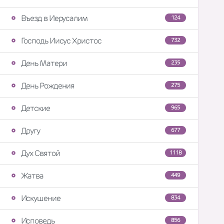
Въезд в Иерусалим
124
Господь Иисус Христос
732
День Матери
235
День Рождения
275
Детские
965
Другу
677
Дух Святой
1118
Жатва
449
Искушение
834
Исповедь
856