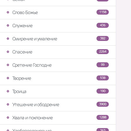
Слово Божье
1158
Служение
436
Смирение и умаление
382
Спасение
2264
Сретение Господне
99
Творение
538
Троица
190
Утешение и ободрение
3900
Хвала и поклонение
1288
Хлебопреломление
363