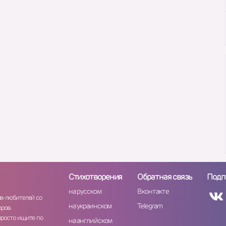
Стихотворения
Обратная связь
Подп
на русском
Вконтакте
ов-любителей со
на украинском
Telegram
ров.
просто ищите по
на английском