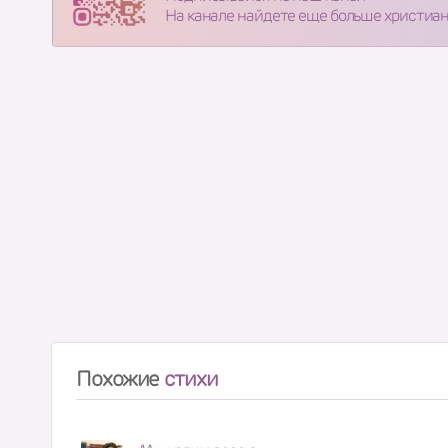
На канале найдете еще больше христиа
Похожие
стихи