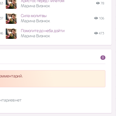
Христос перед Пилатом
63
78
Марина Визнюк
Сила молитвы
37
106
Марина Визнюк
Помогите до неба дойти
46
473
Марина Визнюк
0
комментарий.
нтариев нет