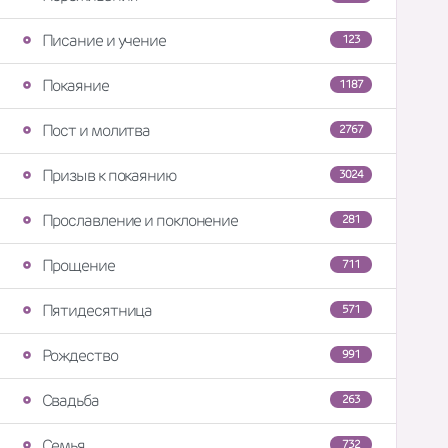
Писание и учение
123
Покаяние
1187
Пост и молитва
2767
Призыв к покаянию
3024
Прославление и поклонение
281
Прощение
711
Пятидесятница
571
Рождество
991
Свадьба
263
Семья
732