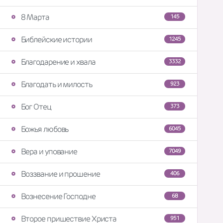
8 Марта
145
Библейские истории
1245
Благодарение и хвала
3332
Благодать и милость
923
Бог Отец
373
Божья любовь
6045
Вера и упование
7049
Воззвание и прошение
406
Вознесение Господне
68
Второе пришествие Христа
951