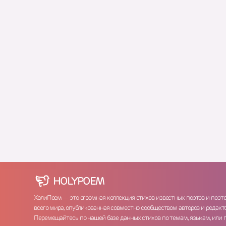
HOLY
POEM
ХолиПоем — это огромная коллекция стихов известных поэтов и поэт
всего мира, опубликованная совместно сообществом авторов и редакто
Перемещайтесь по нашей базе данных стихов по темам, языкам, или 