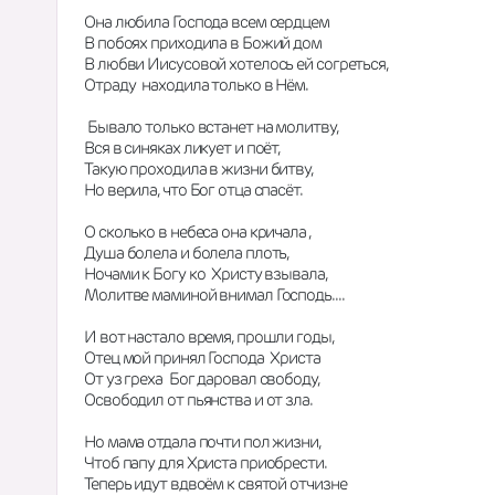
Она любила Господа всем сердцем
В побоях приходила в Божий дом
В любви Иисусовой хотелось ей согреться,
Отраду  находила только в Нём.
 Бывало только встанет на молитву,
Вся в синяках ликует и поёт,  
Такую проходила в жизни битву,
Но верила, что Бог отца спасёт.
О сколько в небеса она кричала , 
Душа болела и болела плоть,
Ночами к Богу ко  Христу взывала,
Молитве маминой внимал Господь....
И вот настало время, прошли годы, 
Отец мой принял Господа  Христа
От уз греха  Бог даровал свободу,
Освободил от пьянства и от зла.
Но мама отдала почти пол жизни, 
Чтоб папу для Христа приобрести.
Теперь идут вдвоём к святой отчизне 