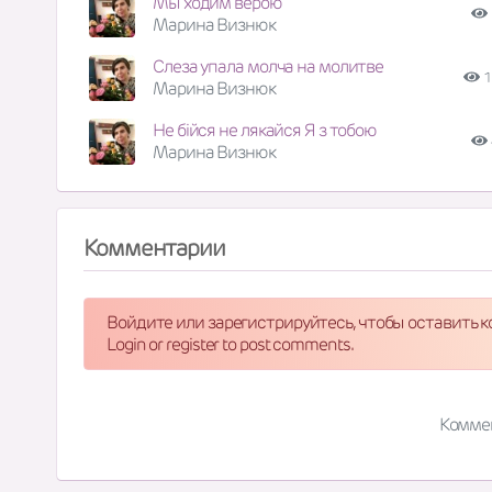
Мы ходим верою
Марина Визнюк
Слеза упала молча на молитве
1
Марина Визнюк
Не бійся не лякайся Я з тобою
Марина Визнюк
Комментарии
Войдите или зарегистрируйтесь, чтобы оставить 
Login or register to post comments.
Комме