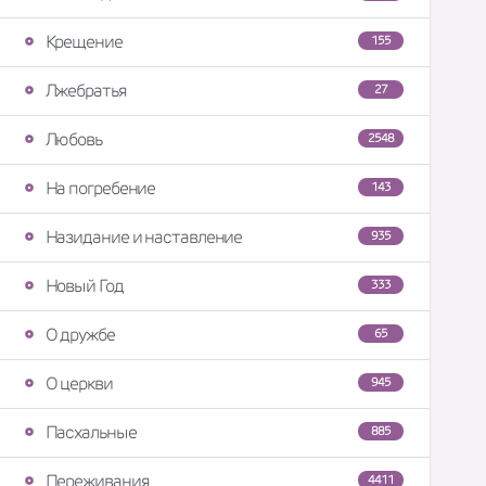
Крещение
155
Лжебратья
27
Любовь
2548
На погребение
143
Назидание и наставление
935
Новый Год
333
О дружбе
65
О церкви
945
Пасхальные
885
Переживания
4411