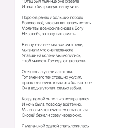
" Отец был пьяница,она сказала
И часто бил родную нашу мать.
Порою в ранах и больших побоях
Болело  всё,  что сил лишалась встать
Молитвы возносила снова к Богу 
Не за себя, за папу наша мать.
В испуге на нее  мы все смотрели, 
мы знали ,что она перенесла
Упавши на колени мы молились,
Чтоб милость Господа отца спасла.
Отец попал у сети алкоголя,
Тот змей его так страшно укусил, 
пришло в семью к нам это боль и горе
Он в водке утопал , семью забыв.
Когда домой он только возвращался
И ночь была, повсюду всё темно,
Мы знали, что не можем оставаться 
Скорей бежали сразу через окно.
Я маленькой одетой спать ложилась