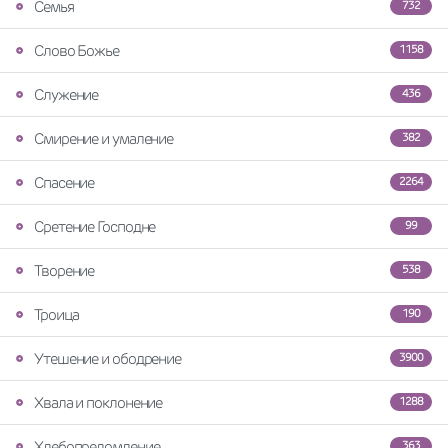
Семья
732
Слово Божье
1158
Служение
436
Смирение и умаление
382
Спасение
2264
Сретение Господне
99
Творение
538
Троица
190
Утешение и ободрение
3900
Хвала и поклонение
1288
Хлебопреломление
363