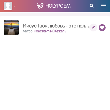
HOLY
POEM
Иисус Твоя любовь - это полный отрыв башки
Автор:
Константин Жежель