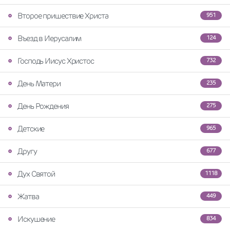
Второе пришествие Христа
951
Въезд в Иерусалим
124
Господь Иисус Христос
732
День Матери
235
День Рождения
275
Детские
965
Другу
677
Дух Святой
1118
Жатва
449
Искушение
834