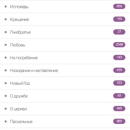
Исповедь
856
Крещение
155
Лжебратья
27
Любовь
2548
На погребение
143
Назидание и наставление
935
Новый Год
333
О дружбе
65
О церкви
945
Пасхальные
885