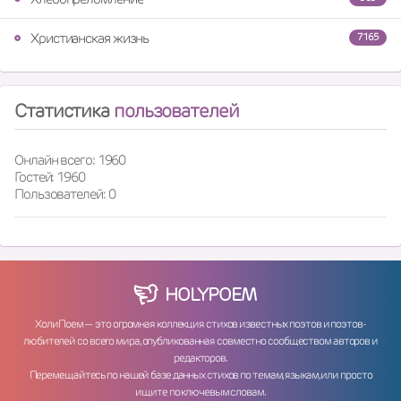
Христианская жизнь
7165
Статистика
пользователей
Онлайн всего: 1960
Гостей: 1960
Пользователей: 0
HOLY
POEM
ХолиПоем — это огромная коллекция стихов известных поэтов и поэтов-
любителей со всего мира, опубликованная совместно сообществом авторов и
редакторов.
Перемещайтесь по нашей базе данных стихов по темам, языкам, или просто
ищите по ключевым словам.