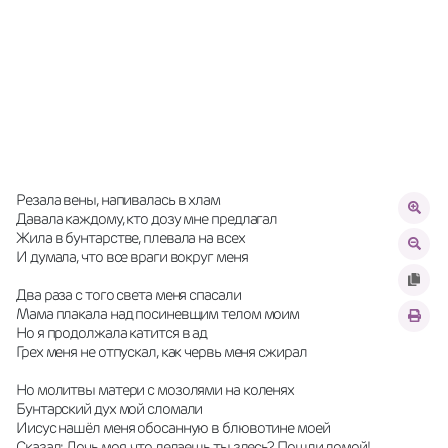
Резала вены, напивалась в хлам
Давала каждому, кто дозу мне предлагал
Жила в бунтарстве, плевала на всех
И думала, что все враги вокруг меня
Два раза с того света меня спасали
Мама плакала над посиневщим телом моим
Но я продолжала катится в ад
Грех меня не отпускал, как червь меня сжирал
Но молитвы матери с мозолями на коленях
Бунтарский дух мой сломали
Иисус нашёл меня обосанную в блювотине моей
Сказал: Дочь моя, что делаешь ты здесь? Пошли домой!