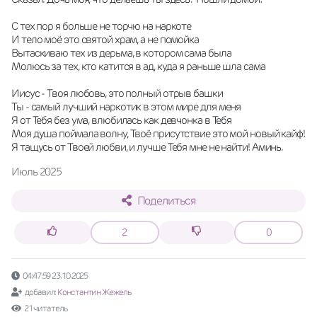
С тех пор я больше не торчю на наркоте
И тело моё это святой храм, а не помойка
Вытаскиваю тех из дерьма, в котором сама была
Молюсь за тех, кто катится в ад, куда я раньше шла сама
Иисус - Твоя любовь, это полный отрыв башки
Ты - самый лучший наркотик в этом мире для меня
Я от Тебя без ума, влюбилась как девчонка в Тебя
Моя душа поймала волну, Твоё присутствие это мой новый кайф!
Я тащусь от Твоей любви, и лучше Тебя мне не найти! Аминь.
Июль 2025
Поделиться
2
0
04:47:59 23.10.2025
добавил:
Константин Жежель
21 читатель