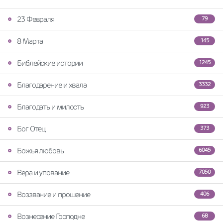
23 Февраля
79
8 Марта
145
Библейские истории
1245
Благодарение и хвала
3332
Благодать и милость
923
Бог Отец
373
Божья любовь
6045
Вера и упование
7050
Воззвание и прошение
406
Вознесение Господне
68