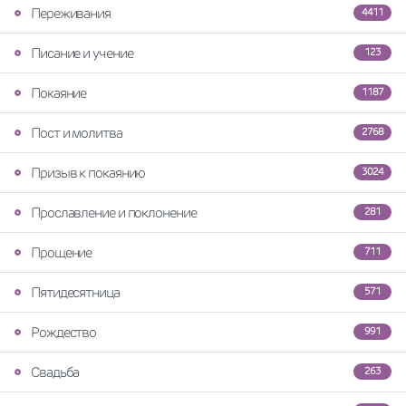
Переживания
4411
Писание и учение
123
Покаяние
1187
Пост и молитва
2768
Призыв к покаянию
3024
Прославление и поклонение
281
Прощение
711
Пятидесятница
571
Рождество
991
Свадьба
263