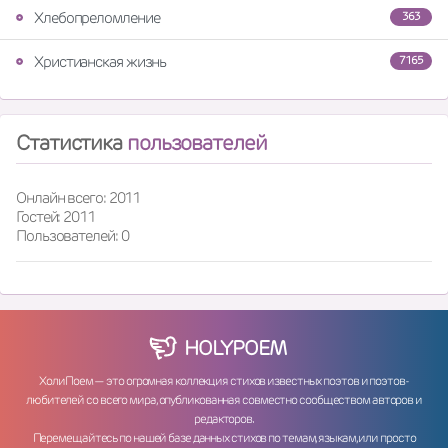
Хлебопреломление
363
Христианская жизнь
7165
Статистика
пользователей
Онлайн всего: 2011
Гостей: 2011
Пользователей: 0
HOLY
POEM
ХолиПоем — это огромная коллекция стихов известных поэтов и поэтов-
любителей со всего мира, опубликованная совместно сообществом авторов и
редакторов.
Перемещайтесь по нашей базе данных стихов по темам, языкам, или просто