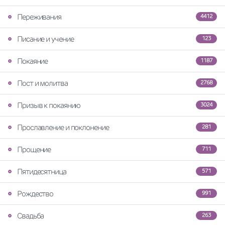
Переживания
4412
Писание и учение
123
Покаяние
1187
Пост и молитва
2768
Призыв к покаянию
3024
Прославление и поклонение
281
Прощение
711
Пятидесятница
571
Рождество
991
Свадьба
263