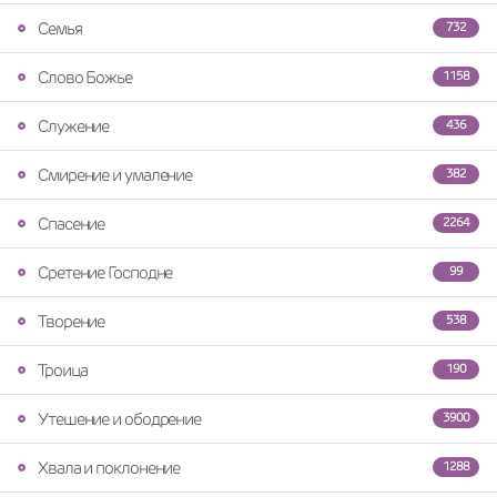
Семья
732
Слово Божье
1158
Служение
436
Смирение и умаление
382
Спасение
2264
Сретение Господне
99
Творение
538
Троица
190
Утешение и ободрение
3900
Хвала и поклонение
1288