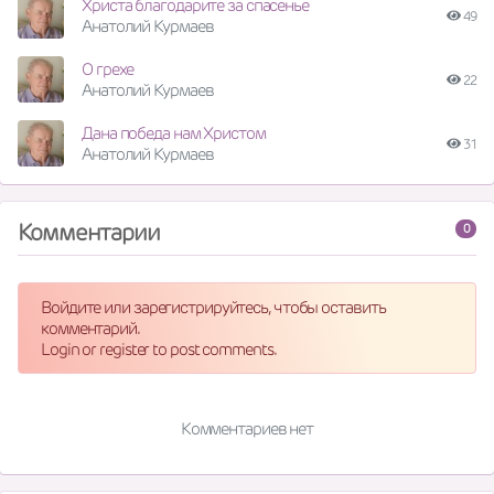
Христа благодарите за спасенье
49
Анатолий Курмаев
О грехе
22
Анатолий Курмаев
Дана победа нам Христом
31
Анатолий Курмаев
Комментарии
0
Войдите или зарегистрируйтесь, чтобы оставить
комментарий.
Login or register to post comments.
Комментариев нет