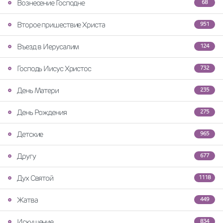
Вознесение Господне
68
Второе пришествие Христа
951
Въезд в Иерусалим
124
Господь Иисус Христос
732
День Матери
235
День Рождения
275
Детские
965
Другу
677
Дух Святой
1118
Жатва
449
Искушение
834