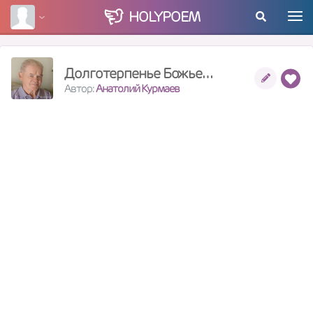
HOLY
POEM
Долготерпенье Божье…
Автор:
Анатолий Курмаев