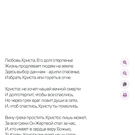
Любовь Христа, Его долготерпенье
Жизнь продлевает людям на земле. 
Здесь выбор дан нам - ад или спасенье,
Избрать Христа или гореть в огне. 
Христос не хочет нашей вечной смерти
И долготерпит, чтобы все спаслись,
Но через грех враг ловит души в сети,
И, чтоб спастись, Христу ты помолись. 
Вину греха простить Христос лишь может,
За все грехи Он Жертвой стал за нас,
И, кто имеет в сердце веру Божью,
То Кровь Христа смывает нашу грязь. 