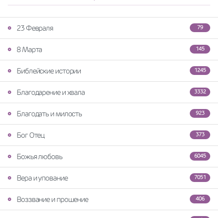
23 Февраля
79
8 Марта
145
Библейские истории
1245
Благодарение и хвала
3332
Благодать и милость
923
Бог Отец
373
Божья любовь
6045
Вера и упование
7051
Воззвание и прошение
406