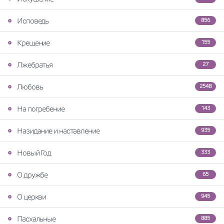
Исповедь
856
Крещение
155
Лжебратья
27
Любовь
2548
На погребение
143
Назидание и наставление
935
Новый Год
333
О дружбе
65
О церкви
945
Пасхальные
885