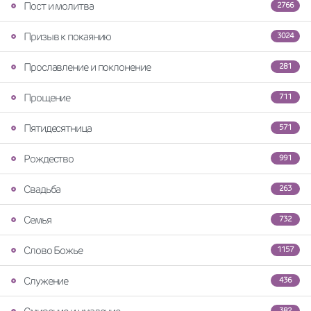
Пост и молитва
2766
Призыв к покаянию
3024
Прославление и поклонение
281
Прощение
711
Пятидесятница
571
Рождество
991
Свадьба
263
Семья
732
Слово Божье
1157
Служение
436
382