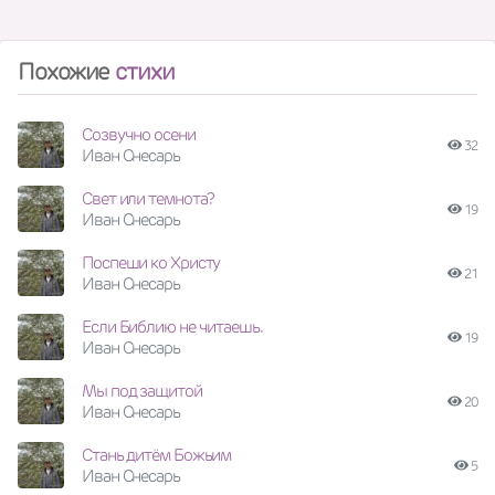
Похожие
стихи
Созвучно осени
32
Иван Снесарь
Свет или темнота?
19
Иван Снесарь
Поспеши ко Христу
21
Иван Снесарь
Если Библию не читаешь.
19
Иван Снесарь
Мы под защитой
20
Иван Снесарь
Стань дитём Божьим
5
Иван Снесарь