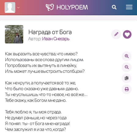
HOLY
POEM
Награда от Бога
Автор:
Иван Снесарь
Как выразить все чувства, что имею?
Использованы все слова другим лицом.
Попробовать их вытянуть в линейку,
Иль может лучше выстроить столбцом?
Как не крути, а получается всё то же,
Что было сказано уже давным-давно.
Ты не услышишь что-то новое, но всё же…
Тебе скажу, как Богом мне дано.
Тебя люблю я, ты моя отрада.
Не думал раньше, но через года
Я понял: ты- от Бога мне награда!
Чем заслужил я и за что, когда?