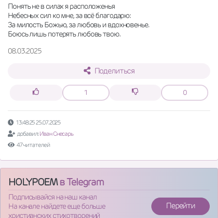
Понять не в силах я расположенья
Небесных сил ко мне, за всё благодарю:
За милость Божью, за любовь и вдохновенье.
Боюсь лишь потерять любовь твою.
08.03.2025
Поделиться
1
0
13:48:25 25.07.2025
добавил:
Иван Снесарь
47 читателей
HOLYPOEM
в Telegram
Подписывайся на наш канал
Перейти
На канале найдете еще больше
христианских стихотворений