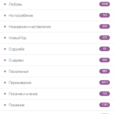
Любовь
2548
На погребение
143
Назидание и наставление
935
Новый Год
333
О дружбе
65
О церкви
945
Пасхальные
885
Переживания
4411
Писание и учение
122
Покаяние
1187