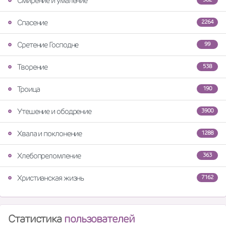
Смирение и умаление
Спасение
2264
Сретение Господне
99
Творение
538
Троица
190
Утешение и ободрение
3900
Хвала и поклонение
1288
Хлебопреломление
363
Христианская жизнь
7162
Статистика
пользователей