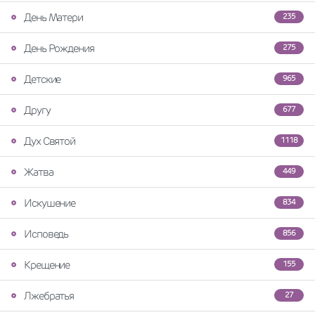
День Матери
235
День Рождения
275
Детские
965
Другу
677
Дух Святой
1118
Жатва
449
Искушение
834
Исповедь
856
Крещение
155
Лжебратья
27