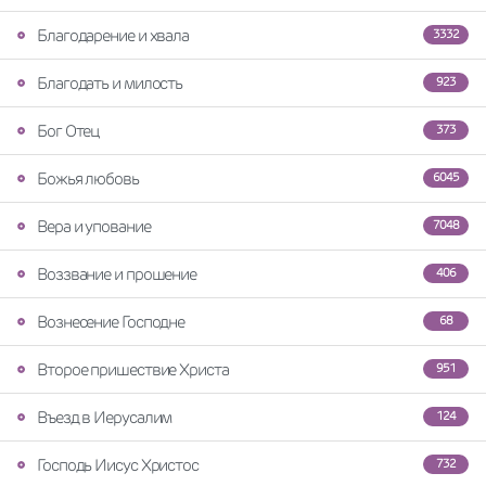
Благодарение и хвала
3332
Благодать и милость
923
Бог Отец
373
Божья любовь
6045
Вера и упование
7048
Воззвание и прошение
406
Вознесение Господне
68
Второе пришествие Христа
951
Въезд в Иерусалим
124
Господь Иисус Христос
732