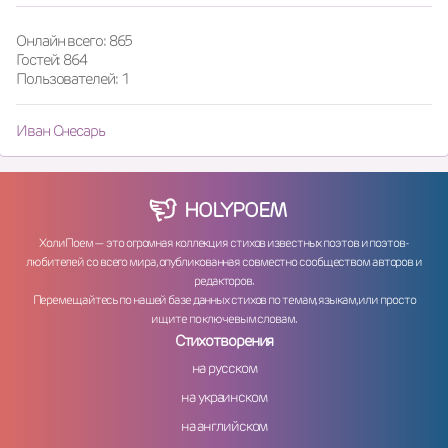
Онлайн всего: 865
Гостей: 864
Пользователей: 1
Иван Снесарь
HOLY
POEM
ХолиПоем — это огромная коллекция стихов известных поэтов и поэтов-
любителей со всего мира, опубликованная совместно сообществом авторов и
редакторов.
Перемещайтесь по нашей базе данных стихов по темам, языкам, или просто
ищите по ключевым словам.
Стихотворения
на русском
на украинском
на английском