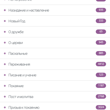
Назидание и наставление
935
Новый Год
333
О дружбе
65
О церкви
945
Пасхальные
885
Переживания
4412
Писание и учение
123
Покаяние
1187
Пост и молитва
2768
Призыв к покаянию
3024