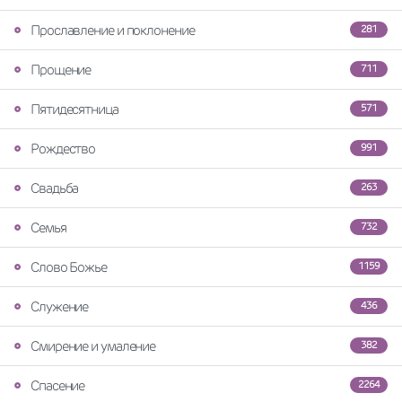
Прославление и поклонение
281
Прощение
711
Пятидесятница
571
Рождество
991
Свадьба
263
Семья
732
Слово Божье
1159
Служение
436
Смирение и умаление
382
Спасение
2264