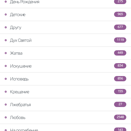
День Рождения
275
Детские
965
Другу
677
Дух Святой
1119
Жатва
449
Искушение
834
Исповедь
856
Крещение
155
Лжебратья
27
Любовь
2548
На погребение
143