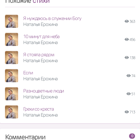
Похожие
стихи
Я нуждаюсь в служении Богу
363
Наталья Ерохина
10 минут для неба
456
Наталья Ерохина
Я стояла рядом
138
Наталья Ерохина
Если
74
Наталья Ерохина
Разноцветные люди
51
Наталья Ерохина
Грехи со креста
713
Наталья Ерохина
Комментарии
0