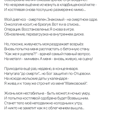
Но не время ещё мне исчезнуть в кладбищенской мгле -
И костлявая снова послушно размеренно мимо...
Мой диагноз - смертелен. Знакомый - на смертном одре.
Онкология косит, не брезгуя. Вот я и в списке...
Операция. Восстановленье. Я снова в игре.
Обновление, перезагрузка на внутреннем диске.
Но, похоже, живучесть моя раздражает всерьёз:
Вновь попытка меня распластать о бетонную стену.
"Как же я уцелела?!" - врачей самый главный вопрос. 
На металл - минивен. А меня - вновь, живую, на сцену!
Приходила ещё раз, недавно, в конце января.
Напугала "до смерти"... но Бог защитил по-Отцовски.
На исходе июльские даты у календаря -
Я жива, и к тому же строчит из меня "Маяковский".
Жизнь моя нестабильна - быть может, я ночью умру,
И попытка костлявой одобрена будет Всевышним.
Станет тело моё неподвижно-холодным к утру,
И никто не заметит как я с облегчением вышла...