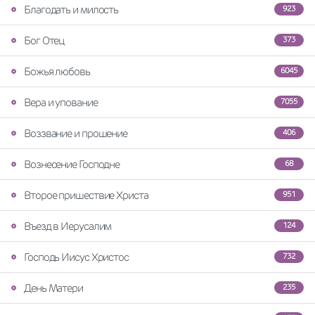
Благодать и милость
923
Бог Отец
373
Божья любовь
6045
Вера и упование
7055
Воззвание и прошение
406
Вознесение Господне
68
Второе пришествие Христа
951
Въезд в Иерусалим
124
Господь Иисус Христос
732
День Матери
235