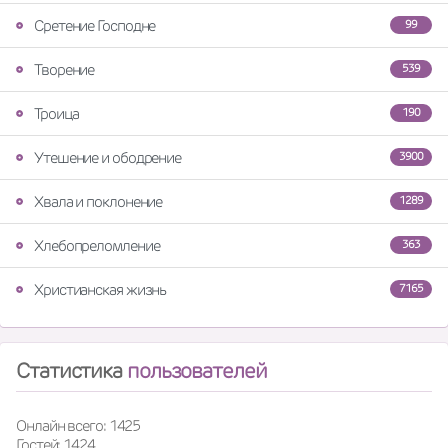
Сретение Господне
99
Творение
539
Троица
190
Утешение и ободрение
3900
Хвала и поклонение
1289
Хлебопреломление
363
Христианская жизнь
7165
Статистика
пользователей
Онлайн всего: 1425
Гостей: 1424