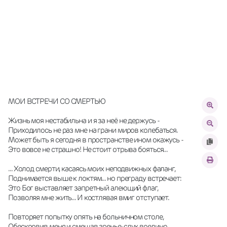
МОИ ВСТРЕЧИ СО СМЕРТЬЮ
Жизнь моя нестабильна и я за неё не держусь -
Приходилось не раз мне на грани миров колебаться.
Может быть я сегодня в пространстве ином окажусь -
Это вовсе не страшно! Не стоит отрыва бояться...
... Холод смерти, касаясь моих неподвижных фаланг, 
Поднимается выше к локтям... но преграду встречает:
Это Бог выставляет запретный алеющий флаг,
Позволяя мне жить... И костлявая вмиг отступает.
Повторяет попытку опять на больничном столе,
Обескровив меня и смешав зренье-слух воедино...