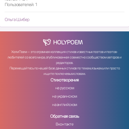
Пользователей: 1
Ольга Шибер
HOLY
POEM
ХолиПоем — это огромная коллекция стихов известных поэтов и поэтов-
любителей со всего мира, опубликованная совместно сообществом авторов и
редакторов.
Перемещайтесь по нашей базе данных стихов по темам, языкам, или просто
ищите по ключевым словам.
Стихотворения
на русском
на украинском
на английском
Обратная связь
Вконтакте