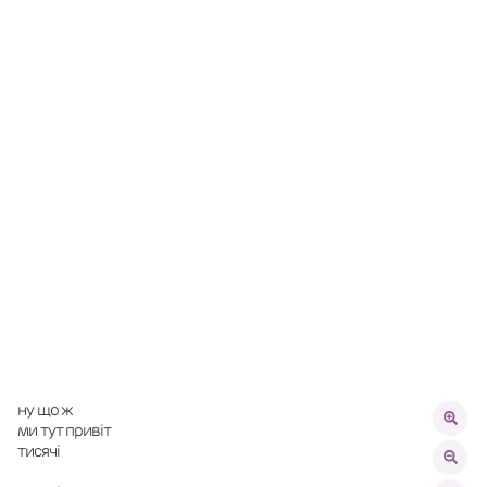
ну що ж
ми тут привіт
тисячі 