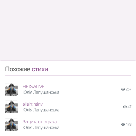
Похожие
стихи
HE IS ALIVE
237
Юлія Лапушанська
allein: rainy
47
Юлія Лапушанська
Защита от страха
178
Юлія Лапушанська