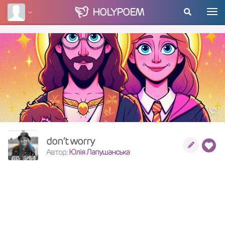
HOLY
POEM
don’t worry
Автор:
Юлія Лапушанська