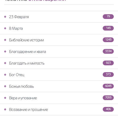
23 Февраля
79
8 Марта
145
Библейские истории
1245
Благодарение и хвала
3334
Благодать и милость
923
Бог Отец
373
Божья любовь
6045
Вера и упование
7055
Воззвание и прошение
406