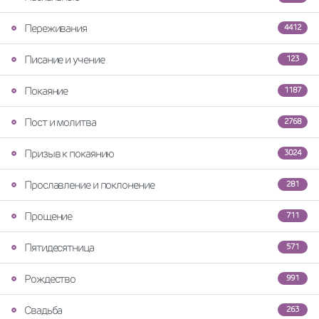
Переживания
4412
Писание и учение
123
Покаяние
1187
Пост и молитва
2768
Призыв к покаянию
3024
Прославление и поклонение
281
Прощение
711
Пятидесятница
571
Рождество
991
Свадьба
263