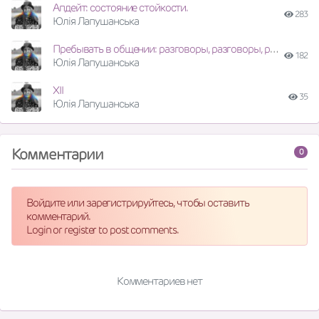
Апдейт: состояние стойкости.
283
Юлія Лапушанська
Пребывать в общении: разговоры, разговоры, разговоры
182
Юлія Лапушанська
XII
35
Юлія Лапушанська
Комментарии
0
Войдите или зарегистрируйтесь, чтобы оставить
комментарий.
Login or register to post comments.
Комментариев нет