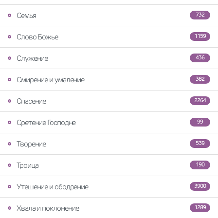
Семья
732
Слово Божье
1159
Служение
436
Смирение и умаление
382
Спасение
2264
Сретение Господне
99
Творение
539
Троица
190
Утешение и ободрение
3900
Хвала и поклонение
1289