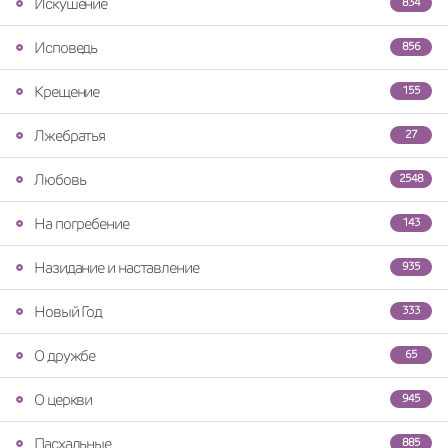
Искушение
834
Исповедь
856
Крещение
155
Лжебратья
27
Любовь
2548
На погребение
143
Назидание и наставление
935
Новый Год
333
О дружбе
65
О церкви
945
Пасхальные
885