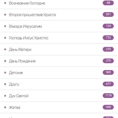
Вознесение Господне
68
Второе пришествие Христа
951
Въезд в Иерусалим
124
Господь Иисус Христос
732
День Матери
235
День Рождения
275
Детские
965
Другу
677
Дух Святой
1119
Жатва
449