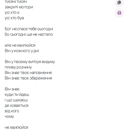
тисячі тисяч
закриті мотори
усі хто є
усі хто був
Бог не спасе тебе сьогодні
бо сьогодні ще не настало
але не хвилюйся
Він у кожного у дні
Він у твоєму витоуя видиху
пливу розчину
Він знає твоє наповнення
Він знає твоє збереження
Він знає
куди ти йдеш
і що шукаєш
де ховається
від кого
чому
не хвилюйся