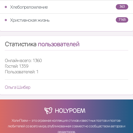
Хлебопреломление
363
Христианская жизнь
7165
Статистика
пользователей
Онлайн всего: 1360
Гостей: 1359
Пользователей: 1
Ольга Шибер
HOLY
POEM
ХолиПоем — это огромная коллекция стихов известных поэтов и поэтов-
любителей со всего мира, опубликованная совместно сообществом авторов и
редакторов.