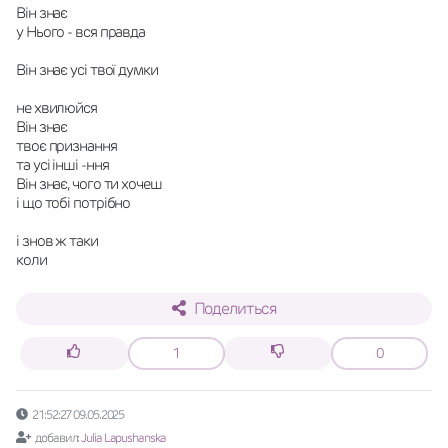
Він знає
у Нього - вся правда
Він знає усі твої думки
не хвилюйся
Він знає
твоє признання
та усі інші -ння 
Він знає, чого ти хочеш
і що тобі потрібно
і знов ж таки
коли
Поделиться
1
0
21:52:27 09.05.2025
добавил:
Julia Lapushanska