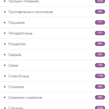
Призыв к покаянию
3024
Прославление и поклонение
281
Прощение
711
Пятидесятница
571
Рождество
991
Свадьба
263
Семья
732
Слово Божье
1159
Служение
436
Смирение и умаление
382
Спасение
2264