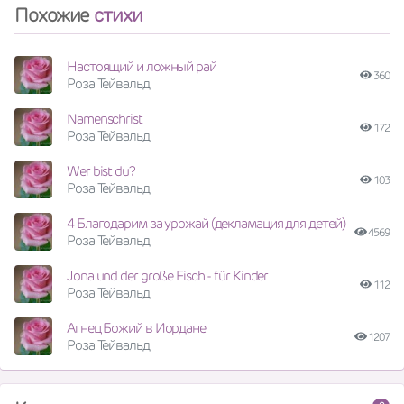
Похожие
стихи
Настоящий и ложный рай
360
Роза Тейвальд
Namenschrist
172
Роза Тейвальд
Wer bist du?
103
Роза Тейвальд
4 Благодарим за урожай (декламация для детей)
4569
Роза Тейвальд
Jona und der große Fisch - für Kinder
112
Роза Тейвальд
Агнец Божий в Иордане
1207
Роза Тейвальд