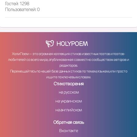
Гостей: 1298
Пользователей: 0
HOLY
POEM
ХолиПоем — это огромная коллекция стихов известных поэтов и поэтов-
любителей со всего мира, опубликованная совместно сообществом авторов и
редакторов.
Перемещайтесь по нашей базе данных стихов по темам, языкам, или просто
ищите по ключевым словам.
Стихотворения
на русском
на украинском
на английском
Обратная связь
Вконтакте