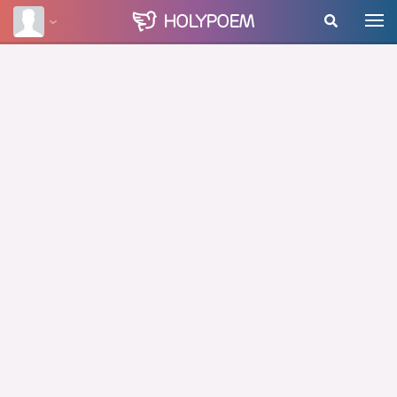
HOLY
POEM