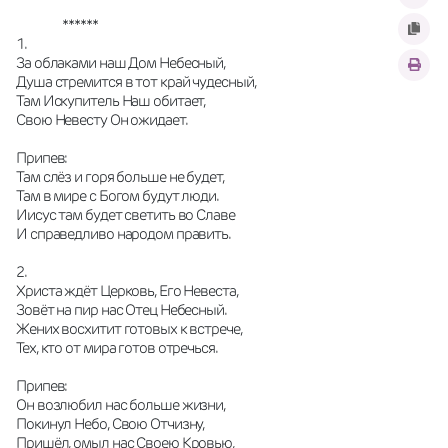
                ******
1.
За облаками наш Дом Небесный,
Душа стремится в тот край чудесный,
Там Искупитель Наш обитает,
Свою Невесту Он ожидает.
Припев:
Там слёз и горя больше не будет,
Там в мире с Богом будут люди.
Иисус там будет светить во Славе
И справедливо народом править.
2.
Христа ждёт Церковь, Его Невеста,
Зовёт на пир нас Отец Небесный.
Жених восхитит готовых к встрече,
Тех, кто от мира готов отречься.
Припев:
Он возлюбил нас больше жизни,
Покинул Небо, Свою Отчизну,
Пришёл, омыл нас Своею Кровью,