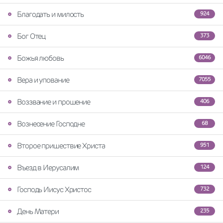
Благодать и милость
924
Бог Отец
373
Божья любовь
6046
Вера и упование
7055
Воззвание и прошение
406
Вознесение Господне
68
Второе пришествие Христа
951
Въезд в Иерусалим
124
Господь Иисус Христос
732
День Матери
235