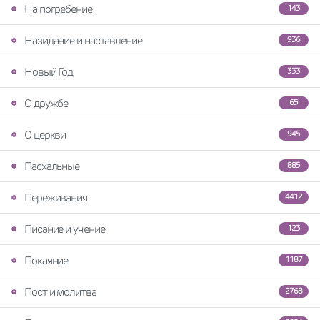
На погребение
143
Назидание и наставление
936
Новый Год
333
О дружбе
65
О церкви
945
Пасхальные
885
Переживания
4412
Писание и учение
123
Покаяние
1187
Пост и молитва
2768