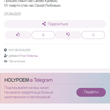
Пришёл, омыл нас Своею Кровью,
От смерти спас нас Своей Любовью.
25.04.2025
Поделиться
8
0
14:31:09 25.04.2025
добавил:
Роза Тейвальд
134 читателя
HOLYPOEM
в Telegram
Подписывайся на наш канал
Перейти
На канале найдете еще больше
христианских стихотворений