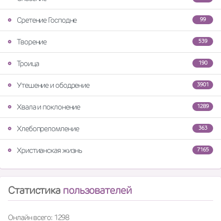
Сретение Господне
99
Творение
539
Троица
190
Утешение и ободрение
3901
Хвала и поклонение
1289
Хлебопреломление
363
Христианская жизнь
7165
Статистика
пользователей
Онлайн всего: 1298