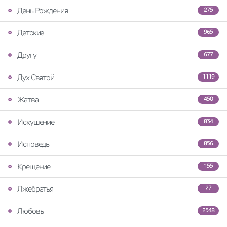
День Рождения
275
Детские
965
Другу
677
Дух Святой
1119
Жатва
450
Искушение
834
Исповедь
856
Крещение
155
Лжебратья
27
Любовь
2548