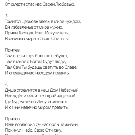
От смерти спас нас Своей Любовью.
3.
Томится Церковь здесь, в мире чуждом,
Ей избавленье от мира нужно.
Приди, Господь Наш, Искупитель,
Возьми из мира в Свою Обитель!
Припев:
Там слёз и горя больше не будет,
Там в мире с Богом будут люди,
Там Сам Ты будешь светить во Славе,
И справедливо народом править.
4.
Душа стремится в наш Дом Небесный,
Нас ждёт и манит тот край чудесный,
Где будем вечно Иисуса славить
И с Ним навечно миром править!
Припев:
Ведь возлюбил Он нас больше жизни,
Покинул Небо, Свою Отчизну,