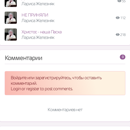
55
Лариса Железняк
НЕ ПРИНЯЛИ
112
Лариса Железняк
Христос - наша Пасха
218
Лариса Железняк
Комментарии
0
Войдите или зарегистрируйтесь, чтобы оставить
комментарий.
Login or register to post comments.
Комментариев нет