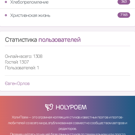
Хлебопреломление
363
Христианская жизнь
7165
Статистика
пользователей
Онлайн всего: 1308
Гостей: 1307
Пользователей: 1
Євген Орлов
HOLY
POEM
ХолиПоем — это огромная коллекция стихов известных поэтов и поэтов-
любителей со всего мира, опубликованная совместно сообществом авторов и
редакторов.
Перемещайтесь по нашей базе данных стихов по темам, языкам, или просто