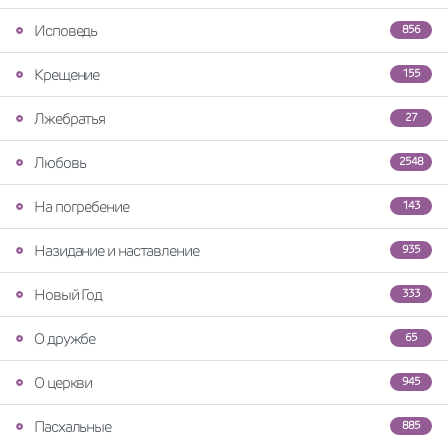
Исповедь
856
Крещение
155
Лжебратья
27
Любовь
2548
На погребение
143
Назидание и наставление
935
Новый Год
333
О дружбе
65
О церкви
945
Пасхальные
885