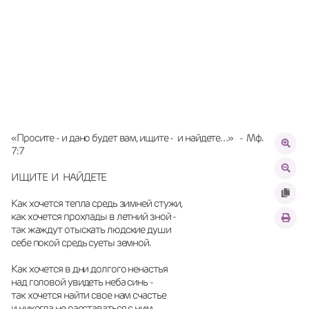
«Просите - и дано будет вам, ищите -  и найдете…»   -  Мф. 
7:7
ИЩИТЕ  И  НАЙДЕТЕ
Как хочется тепла средь зимней стужи, 
как хочется прохлады в летний зной -
так жаждут отыскать людские души 
себе покой средь суеты земной.
Как хочется в дни долгого ненастья 
над головой увидеть неба синь -
так хочется найти свое нам счастье 
и никогда не расставаться с ним.