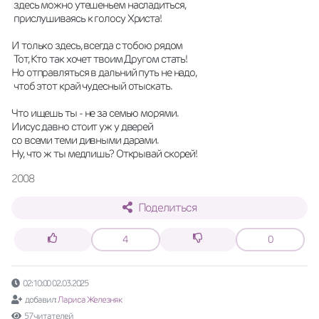
 здесь можно утешеньем насладиться,
 прислушиваясь к голосу Христа!
И только здесь, всегда с тобою рядом
 Тот, Кто так хочет твоим Другом стать! 
Но отправляться в дальний путь не надо,
 чтоб этот край чудесный отыскать.
Что ищешь ты - не за семью морями.
Иисус давно стоит уж у дверей
со всеми теми дивными дарами.
Ну, что ж ты медлишь? Открывай скорей!
2008
Поделиться
4
0
02:10:00 02.03.2025
добавил:
Лариса Железняк
57 читателей