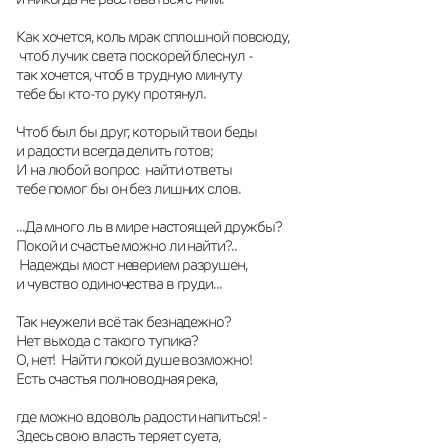
Как хочется, коль мрак сплошной повсюду,
 чтоб лучик света поскорей блеснул -
так хочется, чтоб в трудную минуту 
тебе бы кто-то руку протянул.
Чтоб был бы друг, который твои беды 
и радости всегда делить готов; 
И на любой вопрос  найти ответы 
тебе помог бы он без лишних слов.
...Да много ль в мире настоящей дружбы? 
Покой и счастье можно ли найти?..
 Надежды мост неверием разрушен, 
и чувство одиночества в груди...
Так неужели всё так безнадежно? 
Нет выхода с такого тупика? 
О, нет!  Найти покой душе возможно! 
Есть счастья полноводная река,
где можно вдоволь радости напиться! -
Здесь свою власть теряет суета,