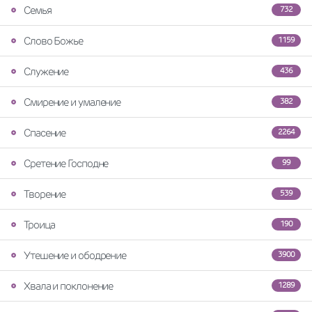
Семья
732
Слово Божье
1159
Служение
436
Смирение и умаление
382
Спасение
2264
Сретение Господне
99
Творение
539
Троица
190
Утешение и ободрение
3900
Хвала и поклонение
1289