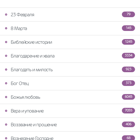
23 Февраля
79
8 Марта
145
Библейские истории
1245
Благодарение и хвала
3334
Благодать и милость
923
Бог Отец
373
Божья любовь
6045
Вера и упование
7055
Воззвание и прошение
406
Вознесение Господне
68