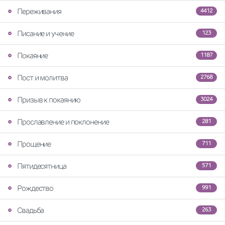
Переживания
4412
Писание и учение
123
Покаяние
1187
Пост и молитва
2768
Призыв к покаянию
3024
Прославление и поклонение
281
Прощение
711
Пятидесятница
571
Рождество
991
Свадьба
263