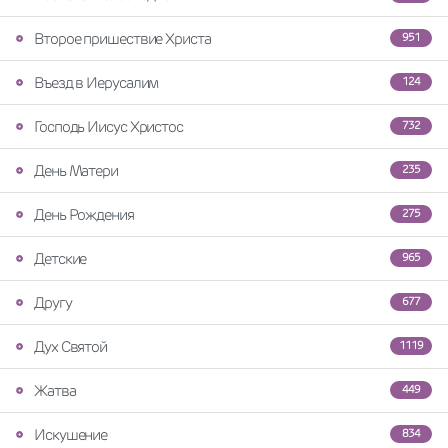
Второе пришествие Христа
951
Въезд в Иерусалим
124
Господь Иисус Христос
732
День Матери
235
День Рождения
275
Детские
965
Другу
677
Дух Святой
1119
Жатва
449
Искушение
834