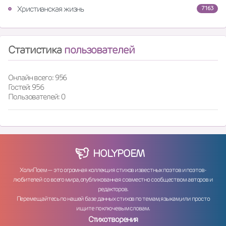
Христианская жизнь
7163
Статистика
пользователей
Онлайн всего: 956
Гостей: 956
Пользователей: 0
HOLY
POEM
ХолиПоем — это огромная коллекция стихов известных поэтов и поэтов-
любителей со всего мира, опубликованная совместно сообществом авторов и
редакторов.
Перемещайтесь по нашей базе данных стихов по темам, языкам, или просто
ищите по ключевым словам.
Стихотворения