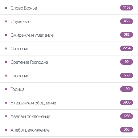
Слово Божье
1158
Служение
436
Смирение и умаление
382
Спасение
2264
Сретение Господне
99
Творение
538
Троица
190
Утешение и ободрение
3900
Хвала и поклонение
1288
Хлебопреломление
363