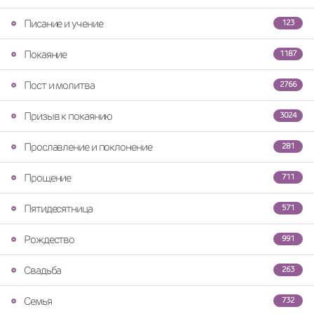
Писание и учение
123
Покаяние
1187
Пост и молитва
2766
Призыв к покаянию
3024
Прославление и поклонение
281
Прощение
711
Пятидесятница
571
Рождество
991
Свадьба
263
Семья
732