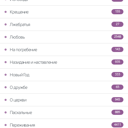
Крещение
155
Лжебратья
27
Любовь
2548
На погребение
143
Назидание и наставление
935
Новый Год
333
О дружбе
65
О церкви
945
Пасхальные
885
Переживания
4411