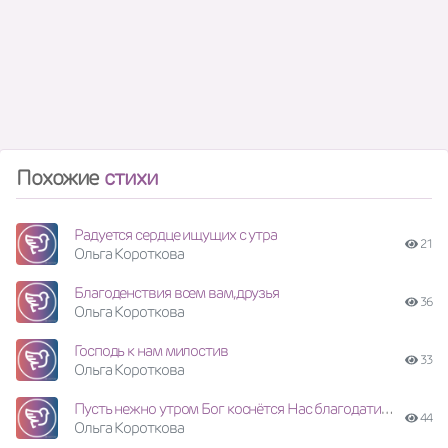
Похожие
стихи
Радуется сердце ищущих с утра
21
Ольга Короткова
Благоденствия всем вам,друзья
36
Ольга Короткова
Господь к нам милостив
33
Ольга Короткова
Пусть нежно утром Бог коснётся Нас благодатию Своей, И радостью в нас обернётся Надежда - будущностью дней! В день примирения раз в год В Святом святых - Первосвященник Кровью кропил за весь народ, Чтобы прощён был соплеменник. И в тот момент уже ник
44
Ольга Короткова