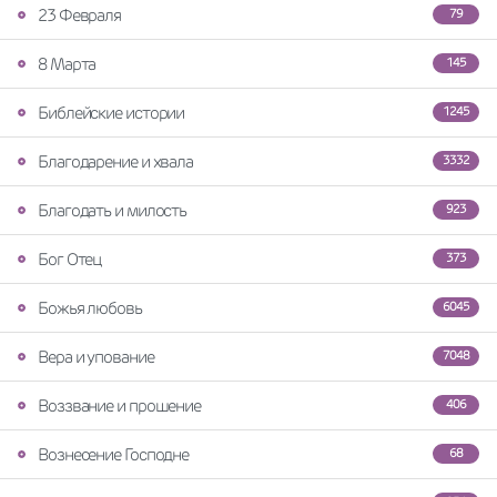
23 Февраля
79
8 Марта
145
Библейские истории
1245
Благодарение и хвала
3332
Благодать и милость
923
Бог Отец
373
Божья любовь
6045
Вера и упование
7048
Воззвание и прошение
406
Вознесение Господне
68