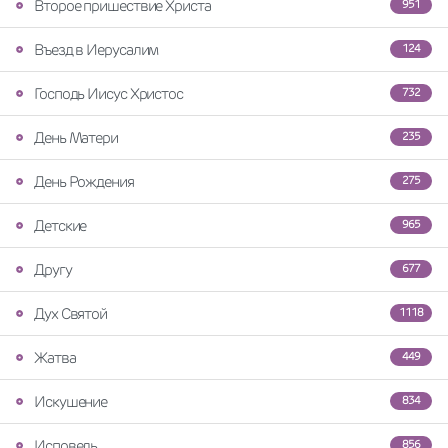
Второе пришествие Христа
951
Въезд в Иерусалим
124
Господь Иисус Христос
732
День Матери
235
День Рождения
275
Детские
965
Другу
677
Дух Святой
1118
Жатва
449
Искушение
834
Исповедь
856