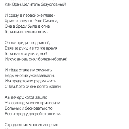
Как Врач, Целитель безусловный!
И сразу, в первой же главе -
Христа зовут к тёще Симона,
Она в бреду была, в огне
Горячки, и лежала дома.
Он же придя - поднял её,
Взяв за руку, и в то же время
Горячка отступила, всё!
Иисус вновь снял болезни бремя!
И тёща стала им служить,
Ведь многие уже взалкали.
Им предстояло рядом жить
С Тем, Кого очень долго ждали!
А к вечеру, когда зашло
Уж солнце, многих приносили
Больных и бесноватых, то
Весь город у дверей столпили. 
Страдавших многих исцелил