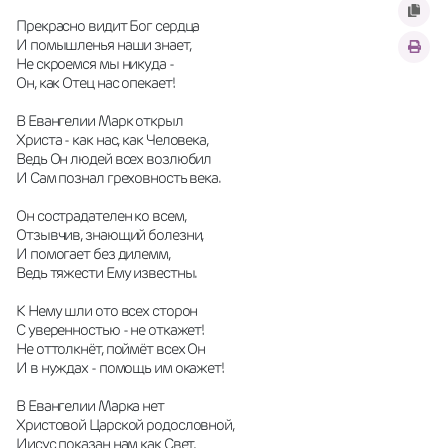
Прекрасно видит Бог сердца
И помышленья наши знает,
Не скроемся мы никуда -
Он, как Отец нас опекает!
В Евангелии Марк открыл
Христа - как нас, как Человека,
Ведь Он людей всех возлюбил
И Сам познал греховность века.
Он сострадателен ко всем,
Отзывчив, знающий болезни,
И помогает без дилемм,
Ведь тяжести Ему известны.
К Нему шли ото всех сторон
С уверенностью - не откажет!
Не оттолкнёт, поймёт всех Он
И в нуждах - помощь им окажет!
В Евангелии Марка нет
Христовой Царской родословной,
Иисус показан нам как Свет,