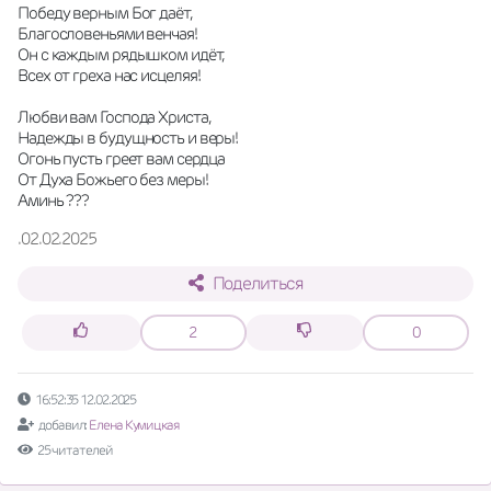
Победу верным Бог даёт,
Благословеньями венчая!
Он с каждым рядышком идёт,
Всех от греха нас исцеляя!
Любви вам Господа Христа,
Надежды в будущность и веры!
Огонь пусть греет вам сердца
От Духа Божьего без меры!
Аминь ???
.02.02.2025
Поделиться
2
0
16:52:35 12.02.2025
добавил:
Елена Кумицкая
25 читателей