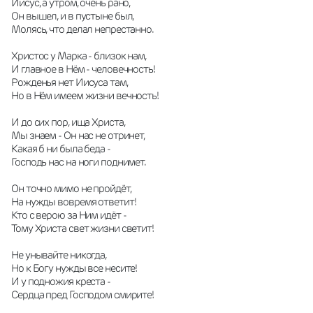
Иисус, а утром, очень рано,
Он вышел, и в пустыне был,
Молясь, что делал непрестанно.
Христос у Марка - близок нам,
И главное в Нём - человечность!
Рожденья нет Иисуса там,
Но в Нём имеем жизни вечность!
И до сих пор, ища Христа,
Мы знаем - Он нас не отринет,
Какая б ни была беда -
Господь нас на ноги поднимет.
Он точно мимо не пройдёт,
На нужды вовремя ответит!
Кто с верою за Ним идёт - 
Тому Христа свет жизни светит!
Не унывайте никогда,
Но к Богу нужды все несите!
И у подножия креста -
Сердца пред Господом смирите!