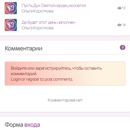
Пусть Дух Святой сердец коснется
53
Ольга Короткова
Да будет этот день наполнен
18
Ольга Короткова
Комментарии
0
Войдите или зарегистрируйтесь, чтобы оставить
комментарий.
Login or register to post comments.
Комментариев нет
Форма
входа