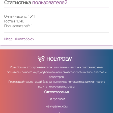
Статистика
пользователей
Онлайн всего: 1341
Гостей: 1340
Пользователей: 1
Игорь Желтобрюх
HOLY
POEM
ХолиПоем — это огромная коллекция стихов известных поэтов и поэтов-
любителей со всего мира, опубликованная совместно сообществом авторов и
редакторов.
Перемещайтесь по нашей базе данных стихов по темам, языкам, или просто
ищите по ключевым словам.
Стихотворения
на русском
на украинском