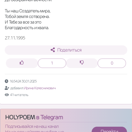
Ты наш Создатель мира,
Тобой земля сотворена.
И Тебе за все за это
Благодарность и хвала.
27.11.1995
Поделиться
1
0
16:54:24 30.01.2025
добавил:
Ирина Колесникович
41 читатель
HOLYPOEM
в Telegram
Подписывайся на наш канал
Перейти
На канале найдете еще больше