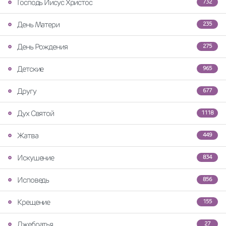
Господь Иисус Христос
732
День Матери
235
День Рождения
275
Детские
965
Другу
677
Дух Святой
1118
Жатва
449
Искушение
834
Исповедь
856
Крещение
155
Лжебратья
27