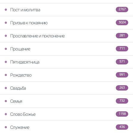
Пост и молитва
2767
Призыв к покаянию
3024
Прославление и поклонение
281
Прощение
711
Пятидесятница
571
Рождество
991
Свадьба
263
Семья
732
Слово Божье
1158
Служение
436