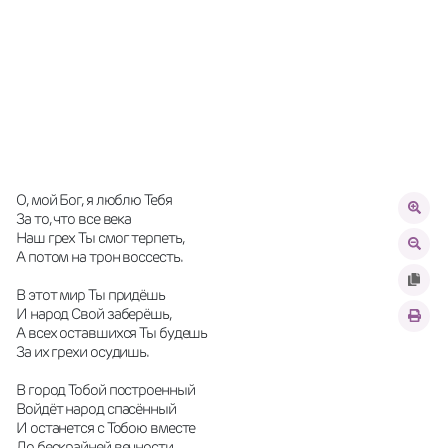
О, мой Бог, я люблю Тебя
За то, что все века
Наш грех Ты смог терпеть,
А потом на трон воссесть.
В этот мир Ты придёшь
И народ Свой заберёшь,
А всех оставшихся Ты будешь
За их грехи осудишь.
В город Тобой построенный
Войдёт народ спасённый
И останется с Тобою вместе
До бескрайней вечности.