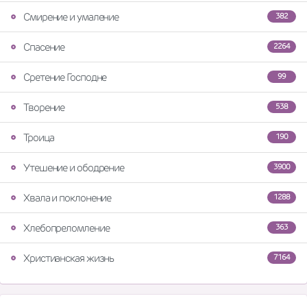
Смирение и умаление
382
Спасение
2264
Сретение Господне
99
Творение
538
Троица
190
Утешение и ободрение
3900
Хвала и поклонение
1288
Хлебопреломление
363
Христианская жизнь
7164