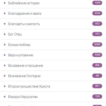
Библейские истории
1245
Благодарение и хвала
3332
Благодать и милость
923
Бог Отец
373
Божья любовь
6045
Вера и упование
7049
Воззвание и прошение
406
Вознесение Господне
68
Второе пришествие Христа
951
Въезд в Иерусалим
124