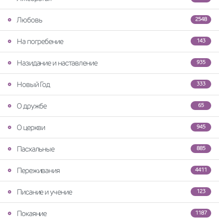
Любовь
2548
На погребение
143
Назидание и наставление
935
Новый Год
333
О дружбе
65
О церкви
945
Пасхальные
885
Переживания
4411
Писание и учение
123
Покаяние
1187