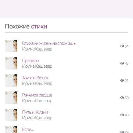
Похожие
стихи
Стихами жизнь не сложишь
34
Ирина Кашевар
Правило
43
Ирина Кашевар
Там в небесах
25
Ирина Кашевар
Раненое сердце
30
Ирина Кашевар
Путь к Жизни
48
Ирина Кашевар
Если...
29