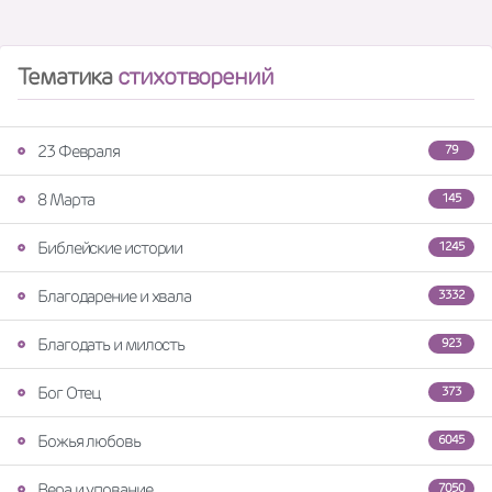
Тематика
стихотворений
23 Февраля
79
8 Марта
145
Библейские истории
1245
Благодарение и хвала
3332
Благодать и милость
923
Бог Отец
373
Божья любовь
6045
Вера и упование
7050