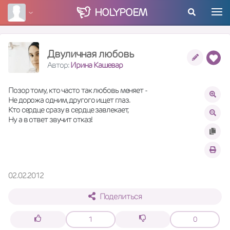
HOLY
POEM
Двуличная любовь
Автор:
Ирина Кашевар
Позор тому, кто часто так любовь меняет - 
Не дорожа одним, другого ищет глаз.
Кто сердце сразу в сердце завлекает,
Ну а в ответ звучит отказ!
02.02.2012
Поделиться
1
0