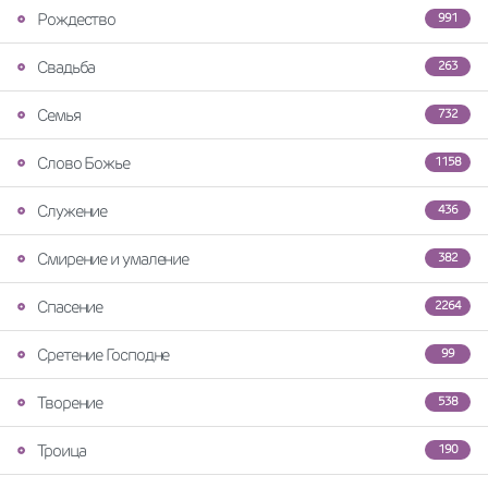
Рождество
991
Свадьба
263
Семья
732
Слово Божье
1158
Служение
436
Смирение и умаление
382
Спасение
2264
Сретение Господне
99
Творение
538
Троица
190