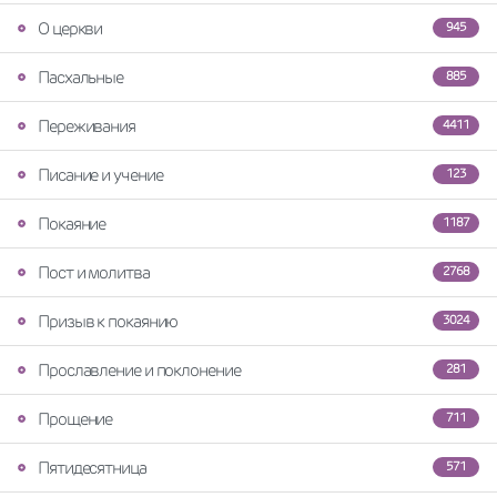
О церкви
945
Пасхальные
885
Переживания
4411
Писание и учение
123
Покаяние
1187
Пост и молитва
2768
Призыв к покаянию
3024
Прославление и поклонение
281
Прощение
711
Пятидесятница
571