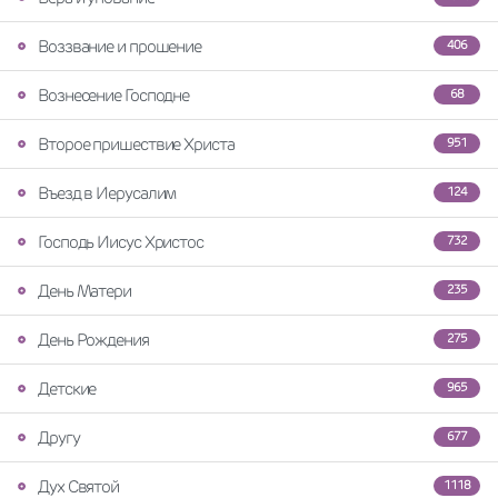
Воззвание и прошение
406
Вознесение Господне
68
Второе пришествие Христа
951
Въезд в Иерусалим
124
Господь Иисус Христос
732
День Матери
235
День Рождения
275
Детские
965
Другу
677
Дух Святой
1118