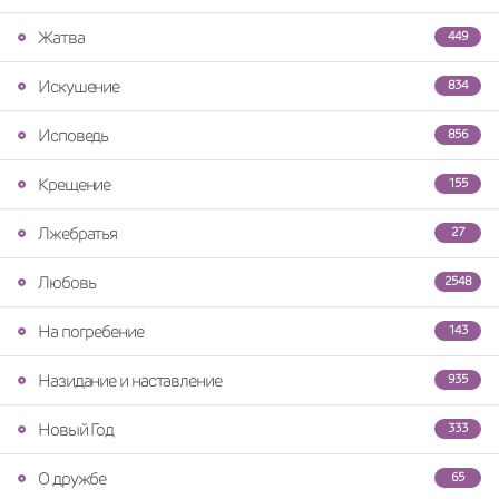
Жатва
449
Искушение
834
Исповедь
856
Крещение
155
Лжебратья
27
Любовь
2548
На погребение
143
Назидание и наставление
935
Новый Год
333
О дружбе
65