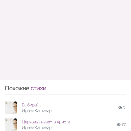
Похожие
стихи
Выбирай...
31
Ирина Кашевар
Церковь - невеста Христа
132
Ирина Кашевар