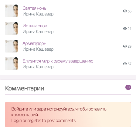
Святая ночь
36
Ирина Кашевар
Истина слов
21
Ирина Кашевар
Армагеддон
29
Ирина Кашевар
Близится мир к своему завершению
57
Ирина Кашевар
Комментарии
0
Войдите или зарегистрируйтесь, чтобы оставить
комментарий.
Login or register to post comments.