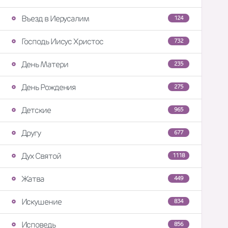
Въезд в Иерусалим
124
Господь Иисус Христос
732
День Матери
235
День Рождения
275
Детские
965
Другу
677
Дух Святой
1118
Жатва
449
Искушение
834
Исповедь
856