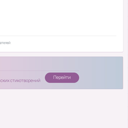
ателей
Перейти
нских стихотворений