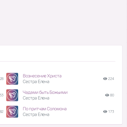
Вознесение Христа
28
224
Сестра Елена
Чадами быть Божьими
53
80
Сестра Елена
По притчам Соломона
82
173
Сестра Елена