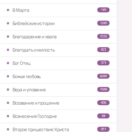
8 Марта
145
Библейские истории
1245
Благодарение и хвала
3332
Благодать и милость
923
Бог Отец
373
Божья любовь
6045
Вера и упование
7049
Воззвание и прошение
406
Вознесение Господне
68
Второе пришествие Христа
951