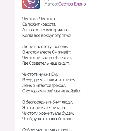
Автор:
Сестра Елена
Чистота! Чистота!
Её любит красота.
А глазам- то как приятно,
Когда всё вокруг опрятно!
Любит  чистоту Господь.
В чистом месте Он живёт:
Чистотой там всё блестит,
Где Создатель наш сидит.
Чистота нужна Ему
В сердце,мыслях и ...в шкафу
Лень считается грехом,
С которым в рай мы не войдём.
В беспорядке гибнут люди,
Это в притчах я читала.
Чистоту  хранить мы будем,
Чтоб душе отрадней стало.
Собою мир ты украшаешь,