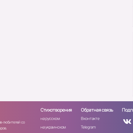
Стихотворения
Обратная связь
Подп
на русском
Вконтакте
ов-любителей со
на украинском
Telegram
ров.