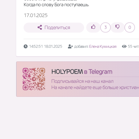
Когда по слову Бога поступаешь.
17.01.2025
Поделиться
3
0
14:52:51 18.01.2025
добавил:
Елена Кумицкая
55 чит
HOLYPOEM
в Telegram
Подписывайся на наш канал
На канале найдете еще больше христиа