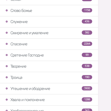
Слово Божье
1158
Служение
436
Смирение и умаление
382
Спасение
2264
Сретение Господне
99
Творение
538
Троица
190
Утешение и ободрение
3900
Хвала и поклонение
1288
Хлебопреломление
363