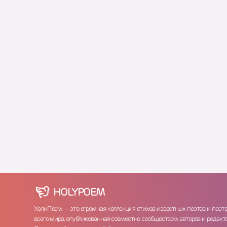
HOLY
POEM
ХолиПоем — это огромная коллекция стихов известных поэтов и поэт
всего мира, опубликованная совместно сообществом авторов и редакто