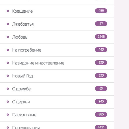
Крещение
155
Лжебратья
27
Любовь
2548
На погребение
143
Назидание и наставление
935
Новый Год
333
О дружбе
65
О церкви
945
Пасхальные
885
Переживания
4411