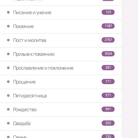
Писание и учение
123
Покаяние
1187
Пост и молитва
2767
Призыв к покаянию
3024
Прославление и поклонение
281
Прощение
711
Пятидесятница
571
Рождество
991
Свадьба
263
Семья
732