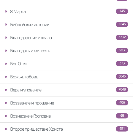
8 Марта
145
Библейские истории
1245
Благодарение и хвала
3332
Благодать и милость
923
Бог Отец
373
Божья любовь
6045
Вера и упование
7048
Воззвание и прошение
406
Вознесение Господне
68
Второе пришествие Христа
951