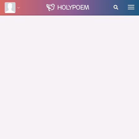
HOLY
POEM