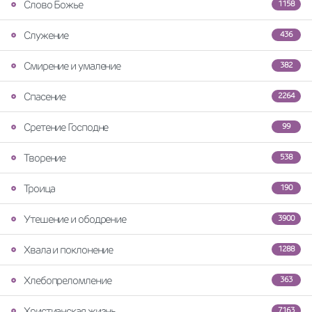
Слово Божье
1158
Служение
436
Смирение и умаление
382
Спасение
2264
Сретение Господне
99
Творение
538
Троица
190
Утешение и ободрение
3900
Хвала и поклонение
1288
Хлебопреломление
363
Христианская жизнь
7163