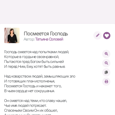
Посмеется Господь
Автор:
Татьяна Соловей
Господь смеется над попытками людей,
Которые в гордыне своенравной,
Пытаются пред Богом быть сильней
И перед Ним, Ему, хотят быть равные. 
Над коварством людей, замышляющих зло
И готовящих план исполненья,
Посмеется Господь и накажет того,
В чьем сердце нет сокрушенья. 
Он смеется над теми, кто славу нашел,
Чье имя людей потрясает.
Спасеньем Своим Он их обошел,