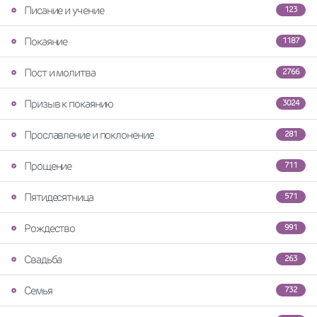
Писание и учение
123
Покаяние
1187
Пост и молитва
2766
Призыв к покаянию
3024
Прославление и поклонение
281
Прощение
711
Пятидесятница
571
Рождество
991
Свадьба
263
Семья
732