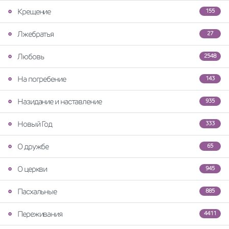
Крещение
155
Лжебратья
27
Любовь
2548
На погребение
143
Назидание и наставление
935
Новый Год
333
О дружбе
65
О церкви
945
Пасхальные
885
Переживания
4411