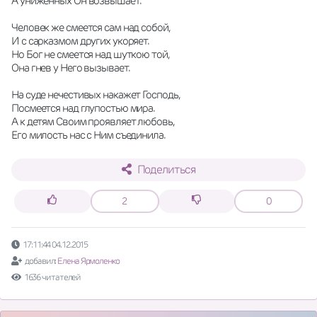
А униженных Он возвышает. 
Человек же смеется сам над собой,
И с сарказмом других укоряет.
Но Бог не смеется над шуткою той,
Она гнев у Него вызывает. 
На суде нечестивых накажет Господь,
Посмеется над глупостью мира.
А к детям Своим проявляет любовь,
Его милость нас с Ним съединила.
Поделиться
2
0
17:11:44 04.12.2015
добавил:
Елена Ярмоленко
1636 читателей