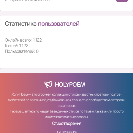
Статистика
пользователей
Онлайн всего: 1122
Гостей: 1122
Пользователей: 0
HOLY
POEM
ХолиПоем — это огромная коллекция стихов известных поэтов и поэтов-
любителей со всего мира, опубликованная совместно сообществом авторов и
редакторов.
Перемещайтесь по нашей базе данных стихов по темам, языкам, или просто
ищите по ключевым словам.
Стихотворения
на русском