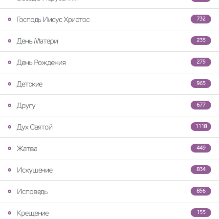
Господь Иисус Христос
732
День Матери
235
День Рождения
275
Детские
965
Другу
677
Дух Святой
1118
Жатва
449
Искушение
834
Исповедь
856
Крещение
155