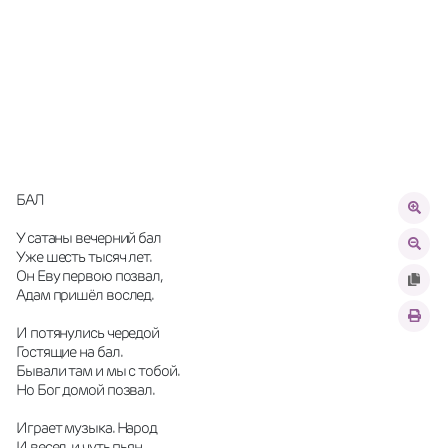
БАЛ
У сатаны вечерний бал
Уже шесть тысяч лет.
Он Еву первою позвал,
Адам пришёл вослед. 
И потянулись чередой 
Гостящие на бал.
Бывали там и мы с тобой. 
Но Бог домой позвал.
Играет музыка. Народ
И весел, и чуть пьян.