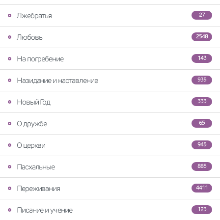
Лжебратья
27
Любовь
2548
На погребение
143
Назидание и наставление
935
Новый Год
333
О дружбе
65
О церкви
945
Пасхальные
885
Переживания
4411
Писание и учение
123