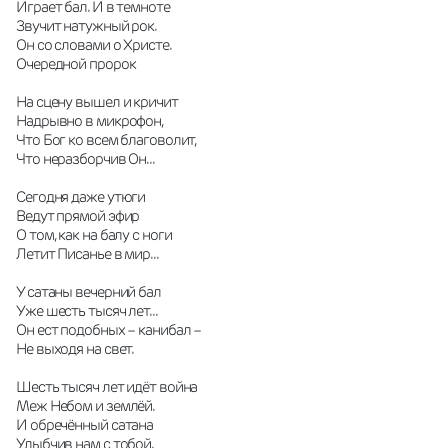
Играет бал. И в темноте
Звучит натужный рок.
Он со словами о Христе.
Очередной пророк
На сцену вышел и кричит
Надрывно в микрофон,
Что Бог ко всем благоволит, 
Что неразборчив Он...
Сегодня даже утюги 
Ведут прямой эфир
О том, как на балу с ноги
Летит Писанье в мир...
У сатаны вечерний бал 
Уже шесть тысяч лет...
Он ест подобных – канибал –
Не выходя на свет.
Шесть тысяч лет идёт война
Меж Небом и землёй. 
И обречённый сатана
Улыбчив нам с тобой.