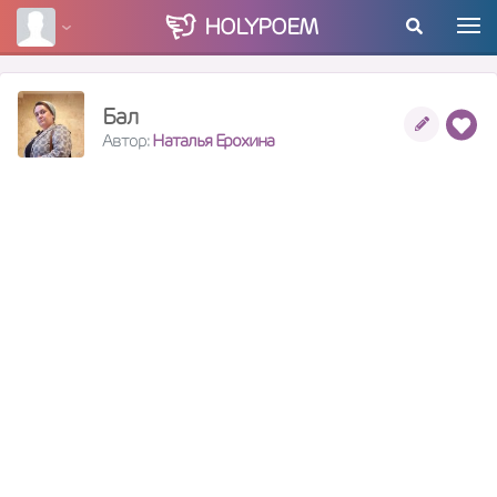
HOLY
POEM
Бал
Автор:
Наталья Ерохина