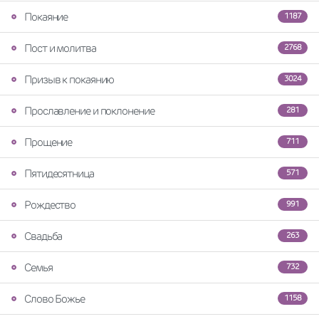
Покаяние
1187
Пост и молитва
2768
Призыв к покаянию
3024
Прославление и поклонение
281
Прощение
711
Пятидесятница
571
Рождество
991
Свадьба
263
Семья
732
Слово Божье
1158