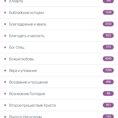
8 Марта
145
Библейские истории
1245
Благодарение и хвала
3332
Благодать и милость
923
Бог Отец
373
Божья любовь
6045
Вера и упование
7050
Воззвание и прошение
406
Вознесение Господне
68
Второе пришествие Христа
951
Въезд в Иерусалим
124