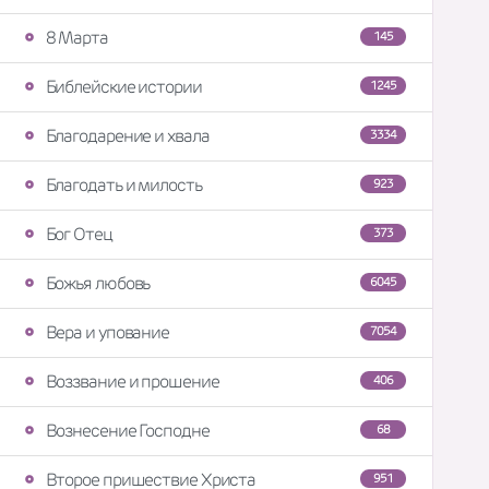
8 Марта
145
Библейские истории
1245
Благодарение и хвала
3334
Благодать и милость
923
Бог Отец
373
Божья любовь
6045
Вера и упование
7054
Воззвание и прошение
406
Вознесение Господне
68
Второе пришествие Христа
951