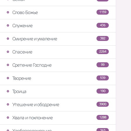
Слово Божье
1159
Служение
436
Смирение и умаление
382
Спасение
2264
Сретение Господне
99
Творение
539
Троица
190
Утешение и ободрение
3900
Хвала и поклонение
1288
Хлебопреломление
363