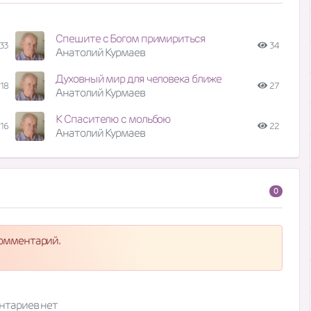
Спешите с Богом примириться
33
34
Анатолий Курмаев
Духовный мир для человека ближе
18
27
Анатолий Курмаев
К Спасителю с мольбою
16
22
Анатолий Курмаев
0
комментарий.
нтариев нет