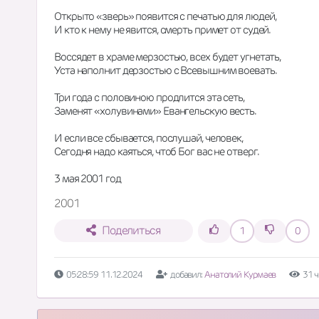
Открыто «зверь» появится с печатью для людей,
И кто к нему не явится, смерть примет от судей.
Воссядет в храме мерзостью, всех будет угнетать,
Уста наполнит дерзостью с Всевышним воевать.
Три года с половиною продлится эта сеть,
Заменят «холувинами» Евангельскую весть.
И если все сбывается, послушай, человек,
Сегодня надо каяться, чтоб Бог вас не отверг.
3 мая 2001 год
2001
Поделиться
1
0
05:28:59 11.12.2024
добавил:
Анатолий Курмаев
31 