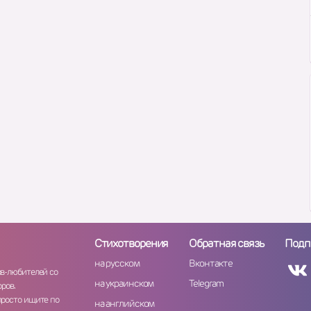
Стихотворения
Обратная связь
Подп
на русском
Вконтакте
ов-любителей со
на украинском
Telegram
ров.
просто ищите по
на английском