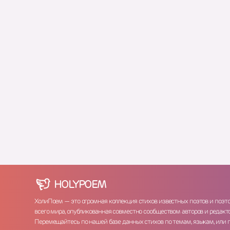
HOLY
POEM
ХолиПоем — это огромная коллекция стихов известных поэтов и поэт
всего мира, опубликованная совместно сообществом авторов и редакто
Перемещайтесь по нашей базе данных стихов по темам, языкам, или 