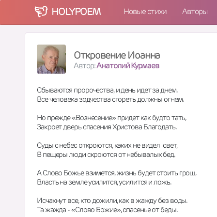
HOLY
POEM
Новые стихи
Авторы
Откровение Иоанна
Автор:
Анатолий Курмаев
Сбываются пророчества, и день идет за днем.
Все человека зодчества сгореть должны огнем.
Но прежде «Вознесение» придет как будто тать,
Закроет дверь спасения Христова Благодать.
Суды с небес откроются, каких не видел  свет,
В пещеры люди скроются от небывалых бед.
А Слово Божье взимется, жизнь будет стоить грош,
Власть на земле усилится, усилится и ложь.
Исчахнут все, кто дожили, как в жажду без воды.
Та жажда - «Слово Божие», спасенье от беды.