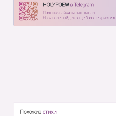
HOLYPOEM
в Telegram
Подписывайся на наш канал
На канале найдете еще больше христиа
Похожие
стихи