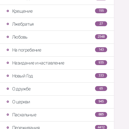
Крещение
155
Лжебратья
27
Любовь
2548
На погребение
143
Назидание и наставление
935
Новый Год
333
О дружбе
65
О церкви
945
Пасхальные
885
Переживания
4412