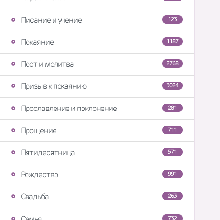
Писание и учение
123
Покаяние
1187
Пост и молитва
2768
Призыв к покаянию
3024
Прославление и поклонение
281
Прощение
711
Пятидесятница
571
Рождество
991
Свадьба
263
Семья
732