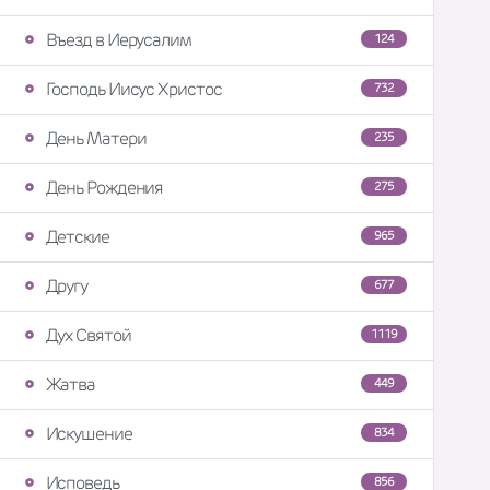
Въезд в Иерусалим
124
Господь Иисус Христос
732
День Матери
235
День Рождения
275
Детские
965
Другу
677
Дух Святой
1119
Жатва
449
Искушение
834
Исповедь
856