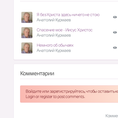
Я без Христа здесь ничего не стою
Анатолий Курмаев
Спасение мое - Иисус Христос
Анатолий Курмаев
Немного об обычаях
Анатолий Курмаев
Комментарии
Войдите или зарегистрируйтесь, чтобы оставить 
Login or register to post comments.
Комме