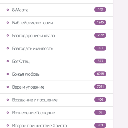
8 Марта
145
Библейские истории
1245
Благодарение и хвала
3332
Благодать и милость
923
Бог Отец
373
Божья любовь
6045
Вера и упование
7051
Воззвание и прошение
406
Вознесение Господне
68
Второе пришествие Христа
951