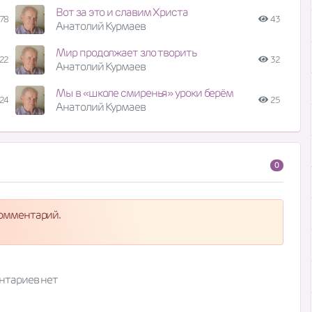
Вот за это и славим Христа
78
43
Анатолий Курмаев
Мир продолжает зло творить
22
32
Анатолий Курмаев
Мы в «школе смиренья» уроки берём
24
25
Анатолий Курмаев
0
комментарий.
нтариев нет