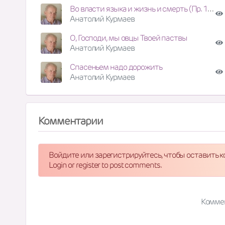
Во власти языка и жизнь и смерть (Пр. 18:21)
Анатолий Курмаев
О, Господи, мы овцы Твоей паствы
Анатолий Курмаев
Спасеньем надо дорожить
Анатолий Курмаев
Комментарии
Войдите или зарегистрируйтесь, чтобы оставить 
Login or register to post comments.
Комме