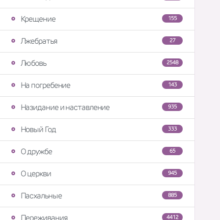
Крещение
155
Лжебратья
27
Любовь
2548
На погребение
143
Назидание и наставление
935
Новый Год
333
О дружбе
65
О церкви
945
Пасхальные
885
Переживания
4412