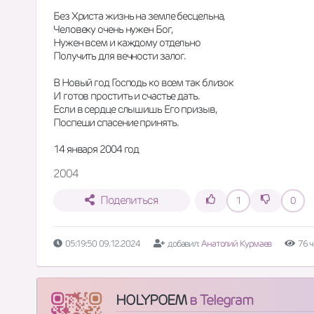
Без Христа жизнь на земле бесцельна,
Человеку очень нужен Бог,
Нужен всем и каждому отдельно
Получить для вечности залог.
В Новый год Господь ко всем так близок
И готов простить и счастье дать.
Если в сердце слышишь Его призыв,
Поспеши спасение принять.
14 января 2004 год
2004
Поделиться
1
0
05:19:50 09.12.2024
добавил:
Анатолий Курмаев
76 
HOLYPOEM
в Telegram