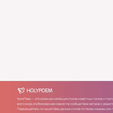
HOLY
POEM
ХолиПоем — это огромная коллекция стихов известных поэтов и поэт
всего мира, опубликованная совместно сообществом авторов и редакто
Перемещайтесь по нашей базе данных стихов по темам, языкам, или 