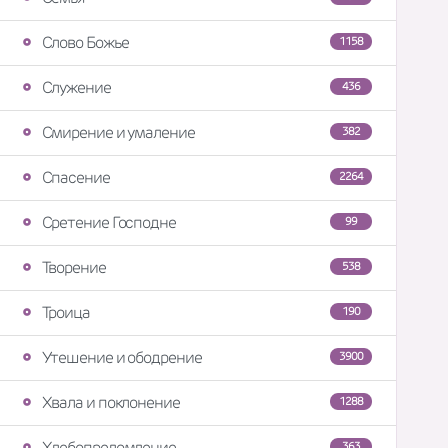
Слово Божье
1158
Служение
436
Смирение и умаление
382
Спасение
2264
Сретение Господне
99
Творение
538
Троица
190
Утешение и ободрение
3900
Хвала и поклонение
1288
Хлебопреломление
363