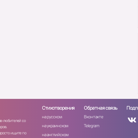
Стихотворения
Обратная связь
Подп
на русском
Вконтакте
ов-любителей со
на украинском
Telegram
ров.
просто ищите по
на английском