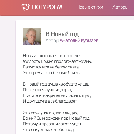
HOLY
POEM
Новые стихи
Авторы
В Новый год
Автор:
Анатолий Курмаев
Новый год шагает по планете.
Милость Божья продолжает жизнь.
Радуются все на белом свете,
Это время - с небесами близь.
В Новый год душа как-будто чище,
Пожеланья лучшие дарят,
Все столы накрыты вкусной пищей,
И друг друга все благодарят.
Это не случайно дано людям,
Божий Сын рожден под Новый год,
Потому и праздник этот чуден,
Что ликует даже небосвод.