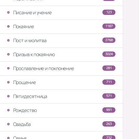
Писание и учение
123
Покаяние
1187
Пост и молитва
2768
Призыв к покаянию
3024
Прославление и поклонение
281
Прощение
711
Пятидесятница
571
Рождество
991
Свадьба
263
Семья
732