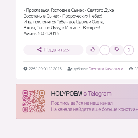
- Прославься, Господи, в Сынах - Святого Духа!
Восстань, в Сынах - Пророческих Небес!
И да поклонятся Тебе - все Церкви Света,
В ком , Ты - по Духу, в Истине - Воскрес!
Аминь.30.01.2013
Поделиться
1
0
22:51:29 01.12.2015
добавил:
Светлана Камаскина
2
HOLYPOEM
в Telegram
Подписывайся на наш канал
На канале найдете еще больше христиа