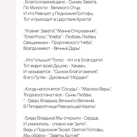
..Благословение дано - Сынам Завета,
По Милости - Великого Отца,
И кто Ревнует у Подножия Голгофы,
Тот и приходит в Царствие Христа!
.."Ковчег Завета", "Манна Откровений",
"Елей Росы", "Хлеба" - Любовь Любви,
Священники - Пророческого "Неба",
Всегда имеют - Вечные Дары!
...Кто "слышит" Голос - тот и в Благодати!
Тот видит всей Душою - Ханаан,
И называется - "Сыном Благоговения",
В его Путях - Духовный "Иордан!"
..Когда наполнятся "Сосуды" - "Маслом Веры",
Тогда восстанут все - Сыны Любви,
" - Гряди, Владыка, Вечный и Великий,
В Пятидесятнице Ревнующей Хвалы!
-Гряди, Владыка! Мы открыли - Сердце,
И умалились - словно как "дитя"..
Ведь у Подножия Твоей , Святой Голгофы,
Мы обрели - "Заветы Бытия!"