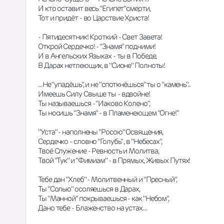
И кто оставит весь "Египет"смерти,
Тот и придёт - во Царствие Христа!
- Пятидесятник! Кроткий - Свет Завета!
Открой Сердечко! - "Знамя" подними!
И в Ангельских Языках - ты в Победе,
В Дарах нетлеющих, в "Сионе" Полноты!
...Не "упадёшь", и не "споткнёшься" ты о "камень"..
Имеешь Силу Свыше ты - вдвойне!
Ты называешься - "Иаково Колено",
Ты носишь "Знамя" - в Пламенеющем "Огне!"
"Уста" - наполнены "Росою" Освящения,
Сердечко - словно "Голубь" , в "Небесах",
Твоё Служение - Ревность и Молитва,
Твой "Тук" и "Фимиам" - в Прямых, Живых Путях!
Тебе дан "Хлеб" - Молитвенный и "Пресный",
Ты "Солью" осоляешься в Дарах,
Ты "Манной" покрываешься - как "Небом",
Дано тебе - Блаженство на устах...