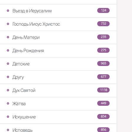
Въезд в Иерусалим
124
Господь Иисус Христос
732
День Матери
235
День Рождения
275
Детские
965
Другу
677
Дух Святой
1118
Жатва
449
Искушение
834
Исповедь
856