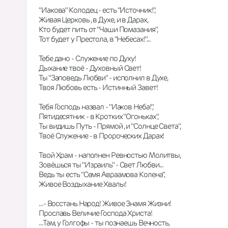
"Иакова" Колодец - есть "Источник!",
Живая Церковь , в Духе, и в Дарах,
Кто будет пить от "Чаши Помазания",
Тот будет у Престола, в "Небесах!"...
Тебе дано - Служение по Духу!
Дыхание твоё - Духовный Свет!
Ты "Заповедь Любви" - исполнил в Духе,
Твоя Любовь есть - Истинный Завет!
Тебя Господь назвал - "Иаков Неба!",
Пятидесятник - в Кротких "Огоньках",
Ты видишь Путь - Прямой , и "Солнце Света",
Твоё Служение - в Пророческих Дарах!
Твой Храм - наполнен Ревностью Молитвы,
Зовёшься ты "Израиль" - Свет Любви...
Ведь ты есть "Семя Авраамова Колена",
Живое Воздыхание Хвалы!
...- Восстань Народ! Живое Знамя Жизни!
Прославь Величие Господа Христа!
...Там, у Голгофы - ты познаешь Вечность,