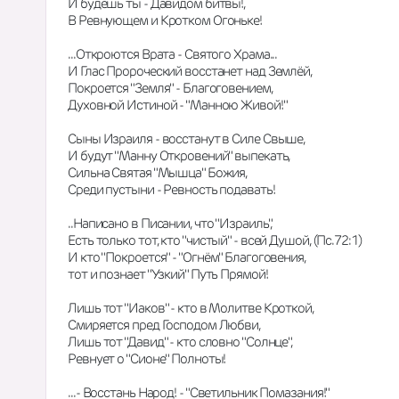
И будешь ты - Давидом битвы!,
В Ревнующем и Кротком Огоньке!
...Откроются Врата - Святого Храма...
И Глас Пророческий восстанет над Землёй,
Покроется "Земля" - Благоговением,
Духовной Истиной - "Манною Живой!"
Сыны Израиля - восстанут в Силе Свыше,
И будут "Манну Откровений" выпекать,
Сильна Святая "Мышца" Божия,
Среди пустыни - Ревность подавать!
..Написано в Писании, что "Израиль",
Есть только тот, кто "чистый" - всей Душой, (Пс.72:1)
И кто "Покроется" - "Огнём" Благоговения,
тот и познает "Узкий" Путь Прямой!
Лишь тот "Иаков" - кто в Молитве Кроткой,
Смиряется пред Господом Любви,
Лишь тот "Давид" - кто словно "Солнце",
Ревнует о "Сионе" Полноты!
...- Восстань Народ! - "Светильник Помазания!"