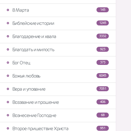
8 Марта
145
Библейские истории
1245
Благодарение и хвала
3332
Благодать и милость
923
Бог Отец
373
Божья любовь
6045
Вера и упование
7051
Воззвание и прошение
406
Вознесение Господне
68
Второе пришествие Христа
951