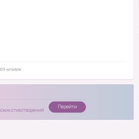
853 читателя
Перейти
нских стихотворений