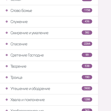
Слово Божье
1158
Служение
436
Смирение и умаление
382
Спасение
2264
Сретение Господне
99
Творение
538
Троица
190
Утешение и ободрение
3900
Хвала и поклонение
1288
Хлебопреломление
363