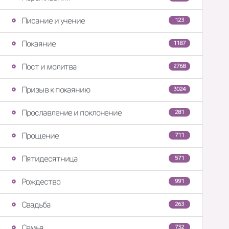
Писание и учение
123
Покаяние
1187
Пост и молитва
2768
Призыв к покаянию
3024
Прославление и поклонение
281
Прощение
711
Пятидесятница
571
Рождество
991
Свадьба
263
Семья
732