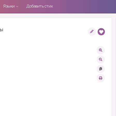
Языки
Добавить стих
лы