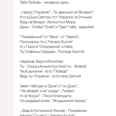
Тебе Любовь - не мерою дана...
...Народ "Израиля!" - Ты званный на "Вечерю!"
Кто в Духе Святом, тот "Израиль" в Огоньке!
Ведь на Вечере - Милости и Мира,
Даны - "Хлеба", "Елей", и "Свет" тебе - вдвойне!
"Помазанный" от "Века"... от "Завета"..
Приходишь ты к "Началу Бытия",
И у Порога "Откровения" и Неба,
Ты Славишь Сердцем - Господа Христа!
Надежда, Вера и Молитва!
Ты - Сокрушённый, Кроткий, ты - Живой!
Твоё дыхание - есть "Победа!"
Ведь ты "Израиль" - в Истине Святой!
Завет тебе дан в "Духе", и " по Духу!",
"Не убивай", и не "кради" - Любви!
И не "воруй" - Покоя Благодати,
Но раздавай всем - "Воздыхания Хвалы!"
...Ведь в Ангельских Языках - Помазание,
Начало "Сущего" - "Начало Бытия"...