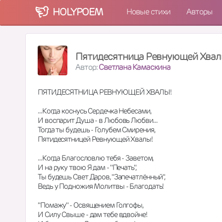
HOLY
POEM
Новые стихи
Авторы
Пятидесятница Ревнующей Хва
Автор:
Светлана Камаскина
ПЯТИДЕСЯТНИЦА РЕВНУЮЩЕЙ ХВАЛЫ! 
...Когда коснусь Сердечка Небесами,
И воспарит Душа - в Любовь Любви...
Тогда ты будешь - Голубем Смирения,
Пятидесятницей Ревнующей Хвалы!
...Когда Благословлю тебя - Заветом,
И на руку твою Я дам - "Печать",
Ты будешь Свет Даров, "Запечатлённый",
Ведь у Подножия Молитвы - Благодать!
"Помажу" - Освящением Голгофы,
И Силу Свыше - дам тебе вдвойне!