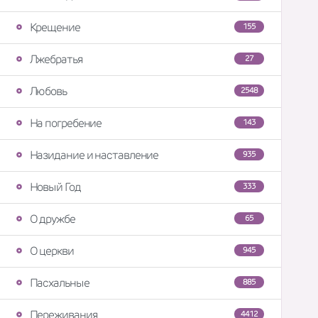
Крещение
155
Лжебратья
27
Любовь
2548
На погребение
143
Назидание и наставление
935
Новый Год
333
О дружбе
65
О церкви
945
Пасхальные
885
Переживания
4412