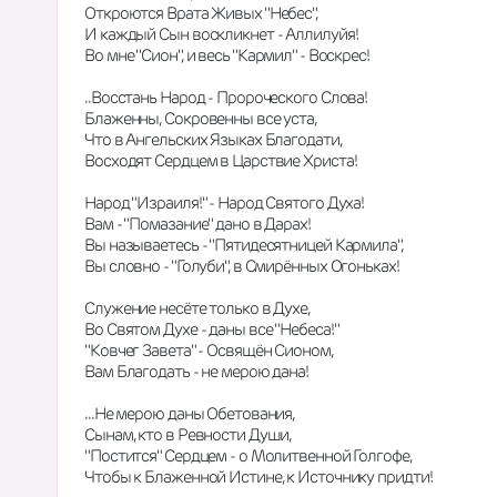
Откроются Врата Живых "Небес",
И каждый Сын воскликнет - Аллилуйя!
Во мне "Сион", и весь "Кармил" - Воскрес!
..Восстань Народ - Пророческого Слова!
Блаженны, Сокровенны все уста,
Что в Ангельских Языках Благодати,
Восходят Сердцем в Царствие Христа!
Народ "Израиля!" - Народ Святого Духа!
Вам - "Помазание" дано в Дарах!
Вы называетесь - "Пятидесятницей Кармила",
Вы словно - "Голуби", в Смирённых Огоньках!
Служение несёте только в Духе,
Во Святом Духе - даны все "Небеса!"
"Ковчег Завета" - Освящён Сионом,
Вам Благодать - не мерою дана!
...Не мерою даны Обетования,
Сынам, кто в Ревности Души,
"Постится" Сердцем - о Молитвенной Голгофе,
Чтобы к Блаженной Истине, к Источнику придти!