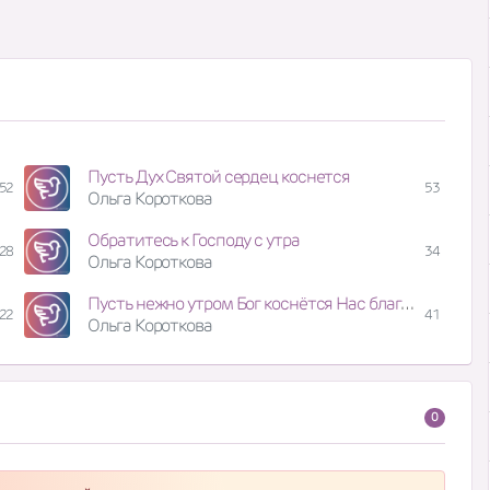
Пусть Дух Святой сердец коснется
52
53
Ольга Короткова
Обратитесь к Господу с утра
28
34
Ольга Короткова
Пусть нежно утром Бог коснётся Нас благодатию Своей, И радостью в нас обернётся Надежда - будущностью дней! В день примирения раз в год В Святом святых - Первосвященник Кровью кропил за весь народ, Чтобы прощён был соплеменник. И в тот момент уже ник
22
41
Ольга Короткова
0