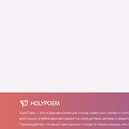
HOLY
POEM
ХолиПоем — это огромная коллекция стихов известных поэтов и поэт
всего мира, опубликованная совместно сообществом авторов и редакто
Перемещайтесь по нашей базе данных стихов по темам, языкам, или 