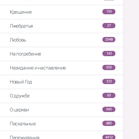
Крещение
155
Лжебратья
27
Любовь
2548
На погребение
143
Назидание и наставление
935
Новый Год
333
О дружбе
65
О церкви
945
Пасхальные
885
Переживания
4412