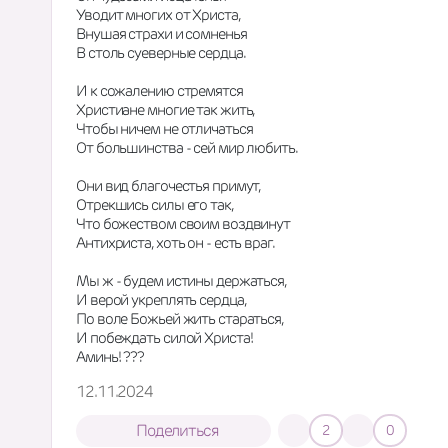
Уводит многих от Христа,
Внушая страхи и сомненья
В столь суеверные сердца.
И к сожалению стремятся
Христиане многие так жить,
Чтобы ничем не отличаться
От большинства - сей мир любить.
Они вид благочестья примут,
Отрекшись силы его так,
Что божеством своим воздвинут
Антихриста, хоть он - есть враг.
Мы ж - будем истины держаться,
И верой укреплять сердца, 
По воле Божьей жить стараться, 
И побеждать силой Христа!
Аминь! ???
12.11.2024
Поделиться
2
0