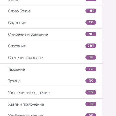
Слово Божье
1159
Служение
436
Смирение и умаление
382
Спасение
2264
Сретение Господне
99
Творение
539
Троица
190
Утешение и ободрение
3900
Хвала и поклонение
1288
Хлебопреломление
363