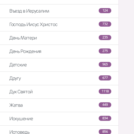
Въезд в Иерусалим
124
Господь Иисус Христос
732
День Матери
235
День Рождения
275
Детские
965
Другу
677
Дух Святой
1118
Жатва
449
Искушение
834
Исповедь
856