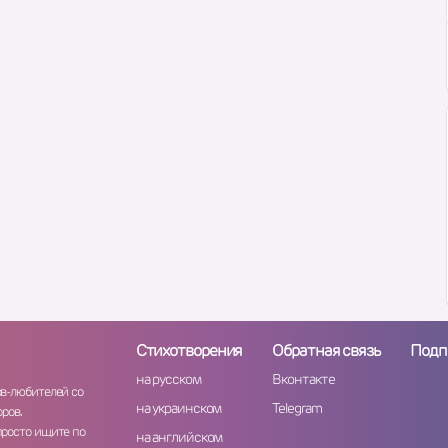
Стихотворения
Обратная связь
Подп
на русском
Вконтакте
ов-любителей со
на украинском
Telegram
ров.
просто ищите по
на английском