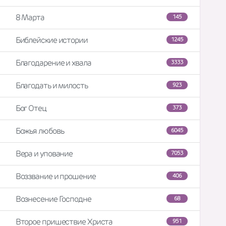
8 Марта
145
Библейские истории
1245
Благодарение и хвала
3333
Благодать и милость
923
Бог Отец
373
Божья любовь
6045
Вера и упование
7053
Воззвание и прошение
406
Вознесение Господне
68
Второе пришествие Христа
951