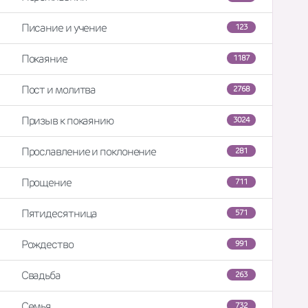
Писание и учение
123
Покаяние
1187
Пост и молитва
2768
Призыв к покаянию
3024
Прославление и поклонение
281
Прощение
711
Пятидесятница
571
Рождество
991
Свадьба
263
Семья
732