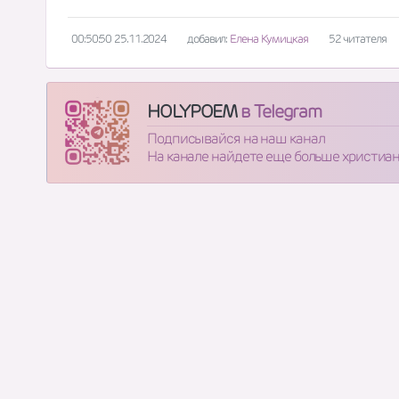
00:50:50 25.11.2024
добавил:
Елена Кумицкая
52 читателя
HOLYPOEM
в Telegram
Подписывайся на наш канал
На канале найдете еще больше христиа