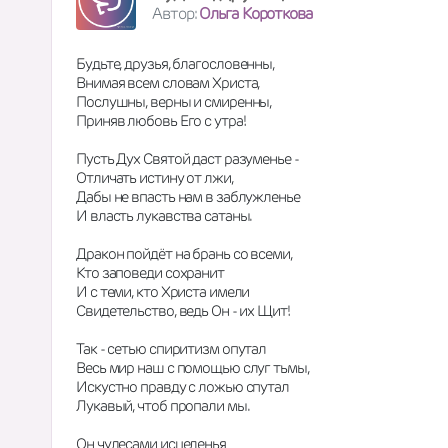
Автор:
Ольга Короткова
Будьте, друзья, благословенны,
Внимая всем словам Христа,
Послушны, верны и смиренны,
Приняв любовь Его с утра!
Пусть Дух Святой даст разуменье - 
Отличать истину от лжи,
Дабы не впасть нам в заблужленье
И власть лукавства сатаны.
Дракон пойдёт на брань со всеми,
Кто заповеди сохранит
И с теми, кто Христа имели
Свидетельство, ведь Он - их Щит!
Так - сетью спиритизм опутал
Весь мир наш с помощью слуг тьмы,
Искустно правду с ложью спутал
Лукавый, чтоб пропали мы.
Он чудесами исцеленья