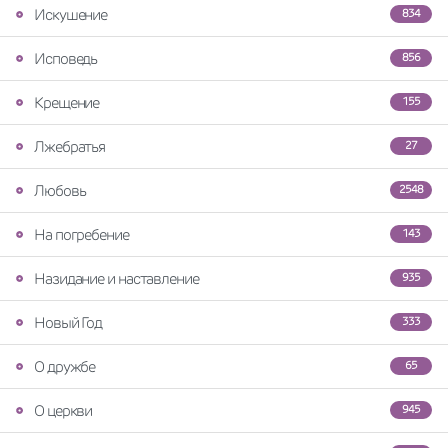
Искушение
834
Исповедь
856
Крещение
155
Лжебратья
27
Любовь
2548
На погребение
143
Назидание и наставление
935
Новый Год
333
О дружбе
65
О церкви
945