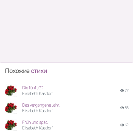
Похожие
стихи
Die fünf „G“.
77
Elisabeth Kasdorf
Das vergangene Jahr.
88
Elisabeth Kasdorf
Früh und spät.
62
Elisabeth Kasdorf