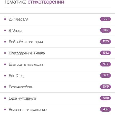
Тематика
стихотворений
23 Февраля
79
8 Марта
145
Библейские истории
1245
Благодарение и хвала
3332
Благодать и милость
923
Бог Отец
373
Божья любовь
6045
Вера и упование
7050
Воззвание и прошение
406