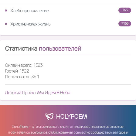
Хлебопреломление
363
Христианская жизнь
7165
Статистика
пользователей
Онлайн всего: 1523
Гостей: 1522
Пользователей: 1
Детский Проект Мы Идём В Небо
HOLY
POEM
ХолиПоем — это огромная коллекция стихов известных поэтов и поэтов-
любителей со всего мира, опубликованная совместно сообществом авторов и