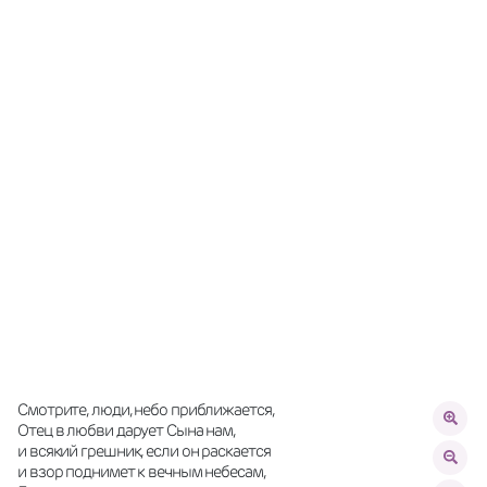
Смотрите, люди, небо приближается,
Отeц в любви дарует Сына нам,
и всякий грешник, если он раскается 
и взор поднимет к вечным небесам,