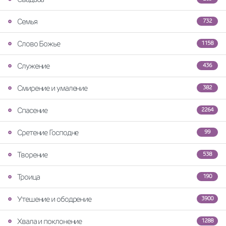
Семья
732
Слово Божье
1158
Служение
436
Смирение и умаление
382
Спасение
2264
Сретение Господне
99
Творение
538
Троица
190
Утешение и ободрение
3900
Хвала и поклонение
1288