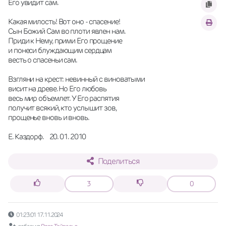
Его увидит сам.
Какая милость! Вот оно - спасение! 
Сын Божий Сам во плоти явлен нам.
Приди к Нему, прими Его прощение 
и понеси блуждающим сердцам
весть о спасеньи сам.
Взгляни на крест: невинный с виноватыми 
висит на древе. Но Его любовь  
весь мир объемлет. У Его распятия 
получит всякий, кто услышит зов, 
прощенье вновь и вновь.
Е. Каздорф.    20. 01. 2010
Поделиться
3
0
01:23:01 17.11.2024