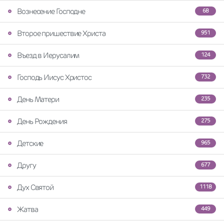
Вознесение Господне
68
Второе пришествие Христа
951
Въезд в Иерусалим
124
Господь Иисус Христос
732
День Матери
235
День Рождения
275
Детские
965
Другу
677
Дух Святой
1118
Жатва
449