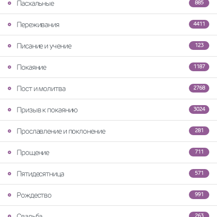
Пасхальные
885
Переживания
4411
Писание и учение
123
Покаяние
1187
Пост и молитва
2768
Призыв к покаянию
3024
Прославление и поклонение
281
Прощение
711
Пятидесятница
571
Рождество
991
Свадьба
263