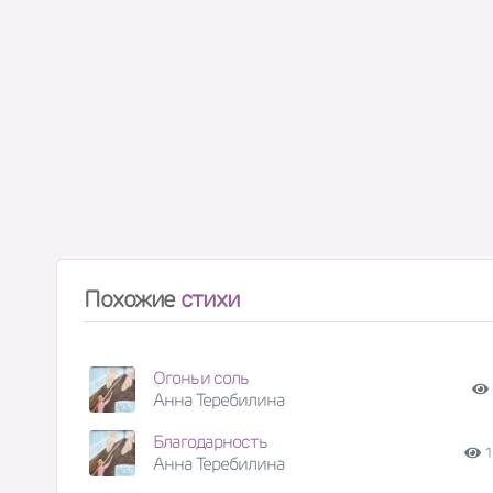
Похожие
стихи
Огонь и соль
Анна Теребилина
Благодарность
1
Анна Теребилина