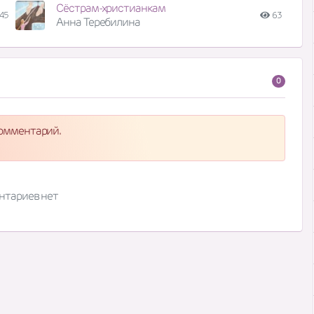
Сёстрам-христианкам
45
63
Анна Теребилина
0
комментарий.
нтариев нет