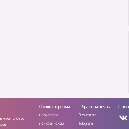
Стихотворения
Обратная связь
Подп
на русском
Вконтакте
ов-любителей со
на украинском
Telegram
ров.