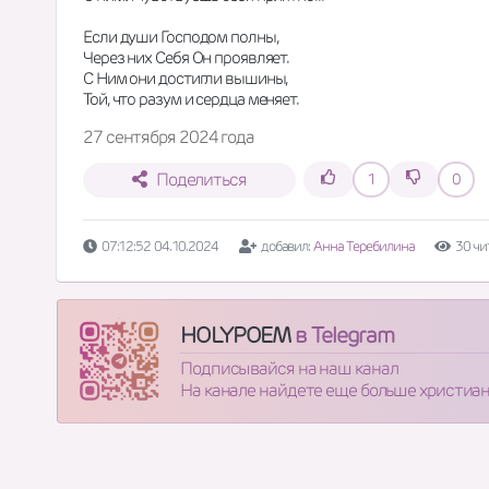
Если души Господом полны, 
Через них Себя Он проявляет.
С Ним они достигли вышины,
Той, что разум и сердца меняет.
27 сентября 2024 года
Поделиться
1
0
07:12:52 04.10.2024
добавил:
Анна Теребилина
30 чи
HOLYPOEM
в Telegram
Подписывайся на наш канал
На канале найдете еще больше христиа