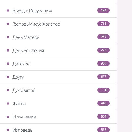
Въезд в Иерусалим
124
Господь Иисус Христос
732
День Матери
235
День Рождения
275
Детские
965
Другу
677
Дух Святой
1118
Жатва
449
Искушение
834
Исповедь
856