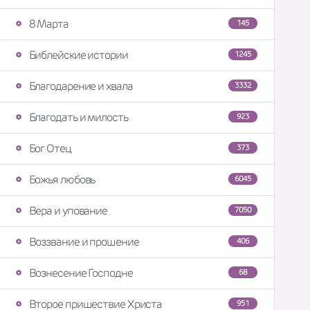
8 Марта
145
Библейские истории
1245
Благодарение и хвала
3332
Благодать и милость
923
Бог Отец
373
Божья любовь
6045
Вера и упование
7050
Воззвание и прошение
406
Вознесение Господне
68
Второе пришествие Христа
951