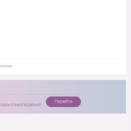
тателей
Перейти
нских стихотворений