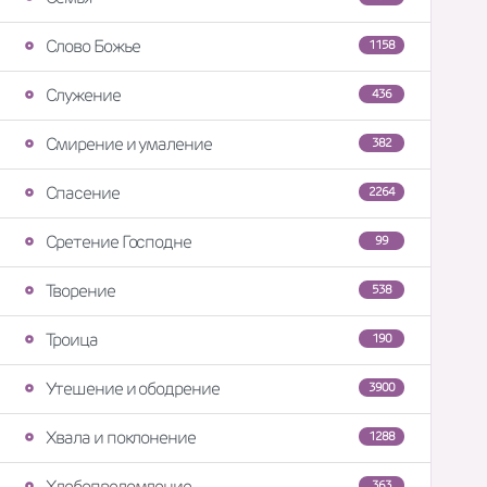
Слово Божье
1158
Служение
436
Смирение и умаление
382
Спасение
2264
Сретение Господне
99
Творение
538
Троица
190
Утешение и ободрение
3900
Хвала и поклонение
1288
Хлебопреломление
363