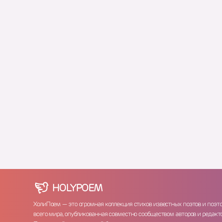
HOLY
POEM
ХолиПоем — это огромная коллекция стихов известных поэтов и поэт
всего мира, опубликованная совместно сообществом авторов и редакто