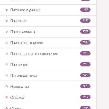
Писание и учение
123
Покаяние
1187
Пост и молитва
2768
Призыв к покаянию
3024
Прославление и поклонение
281
Прощение
711
Пятидесятница
571
Рождество
991
Свадьба
263
Семья
732