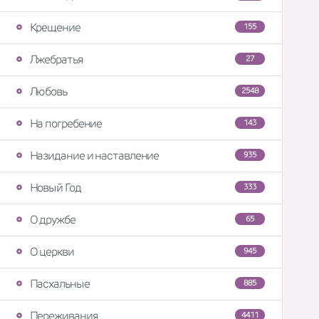
Крещение
155
Лжебратья
27
Любовь
2548
На погребение
143
Назидание и наставление
935
Новый Год
333
О дружбе
65
О церкви
945
Пасхальные
885
Переживания
4411