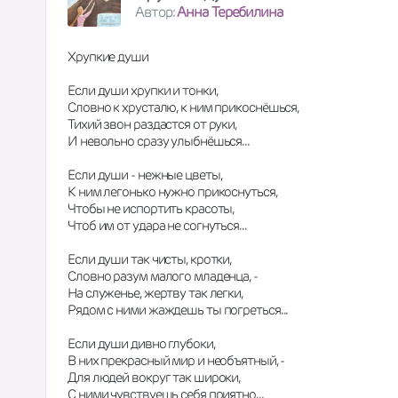
Автор:
Анна Теребилина
Хрупкие души
Если души хрупки и тонки, 
Словно к хрусталю, к ним прикоснёшься, 
Тихий звон раздастся от руки, 
И невольно сразу улыбнёшься... 
Если души - нежные цветы, 
К ним легонько нужно прикоснуться, 
Чтобы не испортить красоты, 
Чтоб им от удара не согнуться... 
Если души так чисты, кротки,
Словно разум малого младенца, - 
На служенье, жертву так легки, 
Рядом с ними жаждешь ты погреться... 
Если души дивно глубоки, 
В них прекрасный мир и необъятный, - 
Для людей вокруг так широки,
С ними чувствуешь себя приятно...