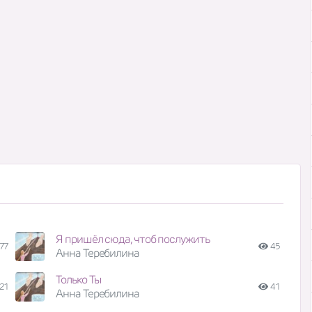
Я пришёл сюда, чтоб послужить
77
45
Анна Теребилина
Только Ты
21
41
Анна Теребилина