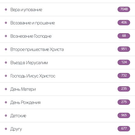
Вера и упование
7048
Воззвание и прошение
406
Вознесение Господне
68
Второе пришествие Христа
951
Въезд в Иерусалим
124
Господь Иисус Христос
732
День Матери
235
День Рождения
275
Детские
965
Другу
677