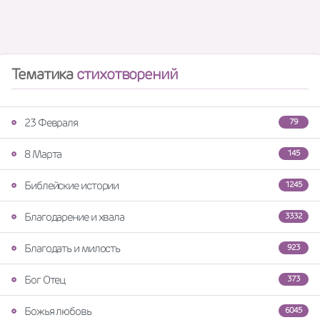
Тематика
стихотворений
23 Февраля
79
8 Марта
145
Библейские истории
1245
Благодарение и хвала
3332
Благодать и милость
923
Бог Отец
373
Божья любовь
6045