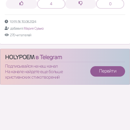
4
0
10:55:36 30.08.2024
добавил:
Мария Сузько
270 читателей
HOLYPOEM
в Telegram
Подписывайся на наш канал
Перейти
На канале найдете еще больше
христианских стихотворений