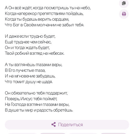
А Он всё ждёт, когда посмотришь ты на небо,
Когда наперекор препятствиям пойдёшь,
Когда ты будешь верить сердцем,
Что Бог в Своём молчании не забыл тебя.
И даже если трудно будет,
Ещё труднее чем сейчас,
Он и тогда ждать будет,
Твой робкий взгляд на небесах.
А ты взглянёшь глазами веры, 
В Его лучистые глаза,
И на мгновение забудешь,
Что томит душу не щадя.
Он обязательно тебя поддержит,
Поверь, Иисус тебя поймёт,
На Господа взгляни глазами веры,
В душе ты мир и радость обретёшь.
Поделиться