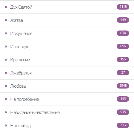
Дух Святой
1118
Жатва
449
Искушение
834
Исповедь
856
Крещение
155
Лжебратья
27
Любовь
2548
На погребение
143
Назидание и наставление
935
Новый Год
333