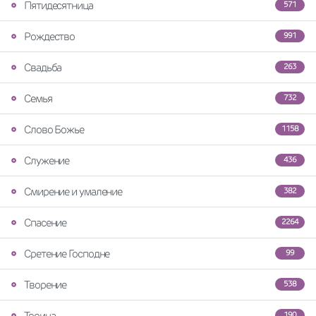
Пятидесятница
571
Рождество
991
Свадьба
263
Семья
732
Слово Божье
1158
Служение
436
Смирение и умаление
382
Спасение
2264
Сретение Господне
99
Творение
538
Троица
190