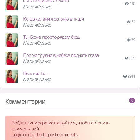
Омыта Кровию Христа
130
Мария Сузько
Когда колени я склоню в тиши
74
Мария Сузько
Ты, Боже, просто рядом будь
79
Мария Сузько
Порою трудно в небеса поднять глаза
169
Мария Сузько
Великий Бог
2911
Мария Сузько
Комментарии
0
Войдите или зарегистрируйтесь, чтобы оставить
комментарий.
Login or register to post comments.