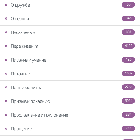
О дружбе
65
О церкви
945
Пасхальные
885
Переживания
4411
Писание и учение
123
Покаяние
1187
Пост и молитва
2766
Призыв к покаянию
3024
Прославление и поклонение
281
Прощение
711