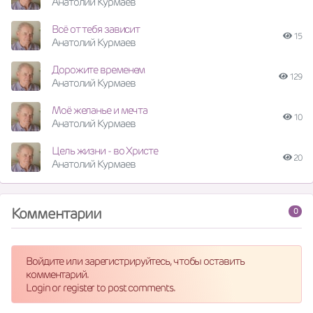
Анатолий Курмаев
Всё от тебя зависит
15
Анатолий Курмаев
Дорожите временем
129
Анатолий Курмаев
Моё желанье и мечта
10
Анатолий Курмаев
Цель жизни - во Христе
20
Анатолий Курмаев
Комментарии
0
Войдите или зарегистрируйтесь, чтобы оставить
комментарий.
Login or register to post comments.