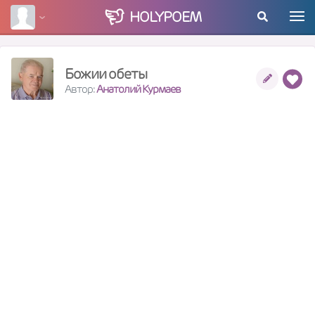
HOLY
POEM
Божии обеты
Автор:
Анатолий Курмаев