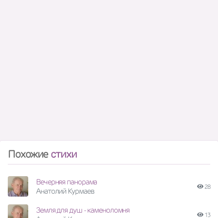
Похожие
стихи
Вечерняя панорама
28
Анатолий Курмаев
Земля для душ - каменоломня
13