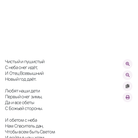
Чистый и пушистый 
С неба снег идёт,
И Отец Всевышний
Новый год даёт. 
Любят наши дети
Первый снег зимы,
Да и все обеты
С Божьей стороны. 
И обетом с неба
Нам Спаситель дан,
Чтобы всем быть Светом
И войти в наш храм. 