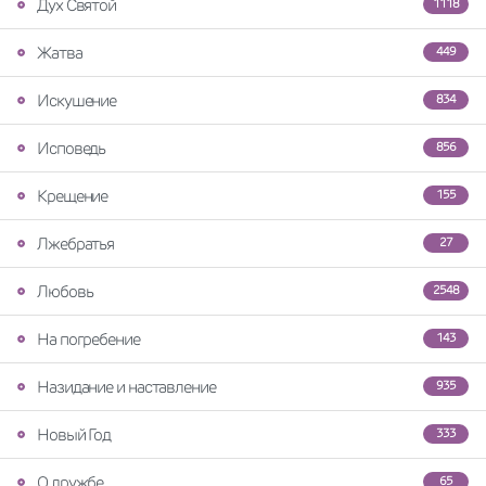
Дух Святой
1118
Жатва
449
Искушение
834
Исповедь
856
Крещение
155
Лжебратья
27
Любовь
2548
На погребение
143
Назидание и наставление
935
Новый Год
333
О дружбе
65