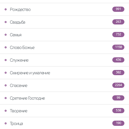
Рождество
991
Свадьба
263
Семья
732
Слово Божье
1158
Служение
436
Смирение и умаление
382
Спасение
2264
Сретение Господне
99
Творение
538
Троица
190