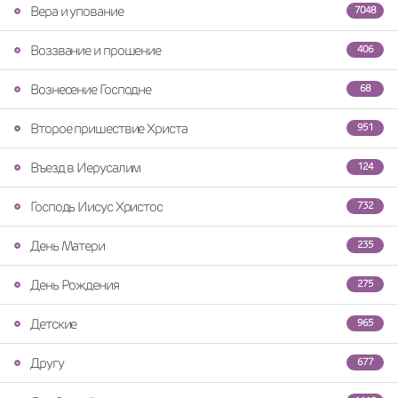
Вера и упование
7048
Воззвание и прошение
406
Вознесение Господне
68
Второе пришествие Христа
951
Въезд в Иерусалим
124
Господь Иисус Христос
732
День Матери
235
День Рождения
275
Детские
965
Другу
677