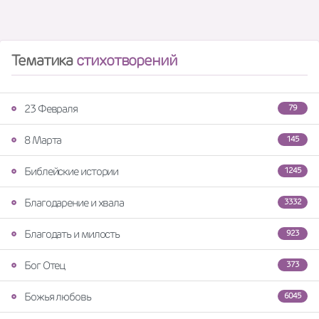
Тематика
стихотворений
23 Февраля
79
8 Марта
145
Библейские истории
1245
Благодарение и хвала
3332
Благодать и милость
923
Бог Отец
373
Божья любовь
6045