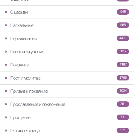
О церкви
945
Пасхальные
885
Переживания
4411
Писание и учение
123
Покаяние
1187
Пост и молитва
2766
Призыв к покаянию
3024
Прославление и поклонение
281
Прощение
711
Пятидесятница
571