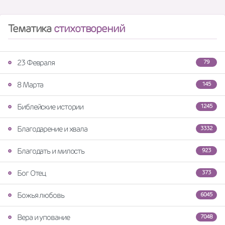
Тематика
стихотворений
23 Февраля
79
8 Марта
145
Библейские истории
1245
Благодарение и хвала
3332
Благодать и милость
923
Бог Отец
373
Божья любовь
6045
Вера и упование
7048