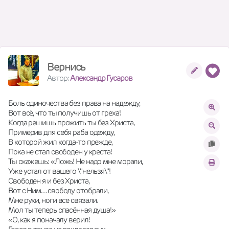
Вернись
Автор:
Александр Гусаров
Боль одиночества без права на надежду, 
Вот всё, что ты получишь от греха! 
Когда решишь прожить ты без Христа, 
Примерив для себя раба одежду, 
В которой жил когда-то прежде, 
Пока не стал свободен у креста! 
Ты скажешь: «Ложь! Не надо мне морали, 
Уже устал от вашего \"нельзя\"! 
Свободен я и без Христа, 
Вот с Ним… свободу отобрали, 
Мне руки, ноги все связали. 
Мол ты теперь спасённая душа!» 
«О, как я поначалу верил! 