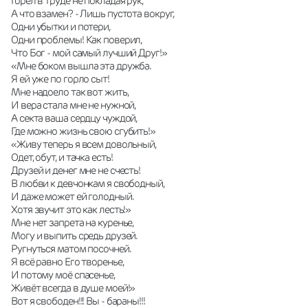
Горел в труде не покладая рук, 
А что взамен? - Лишь пустота вокруг, 
Одни убытки и потери, 
Одни проблемы! Как поверил, 
Что Бог - мой самый лучший Друг!» 
«Мне боком вышла эта дружба. 
Я ей уже по горло сыт! 
Мне надоело так вот жить, 
И вера стала мне не нужной, 
А секта ваша сердцу чуждой, 
Где можно жизнь свою сгубить!» 
«Живу теперь я всем довольный, 
Одет, обут, и тачка есть! 
Друзей и денег мне не счесть! 
В любви к девчонкам я свободный, 
И даже может ей голодный. 
Хотя звучит это как лесть!» 
Мне нет запрета на куренье, 
Могу и выпить средь друзей. 
Ругнуться матом посочней. 
Я всё равно Его творенье, 
И потому моё спасенье, 
Живёт всегда в душе моей!» 
Вот я свободен!!! Вы - бараны!!! 