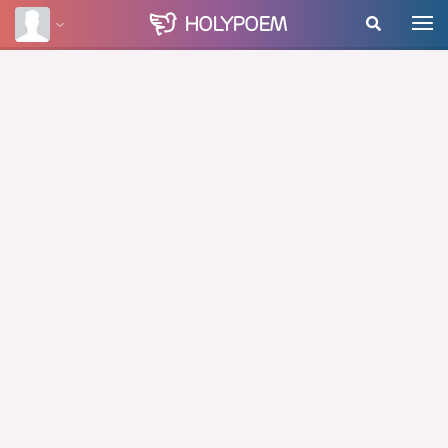
HOLY
POEM