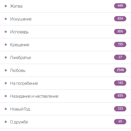
Жатва
449
Искушение
834
Исповедь
856
Крещение
155
Лжебратья
27
Любовь
2548
На погребение
143
Назидание и наставление
935
Новый Год
333
О дружбе
65