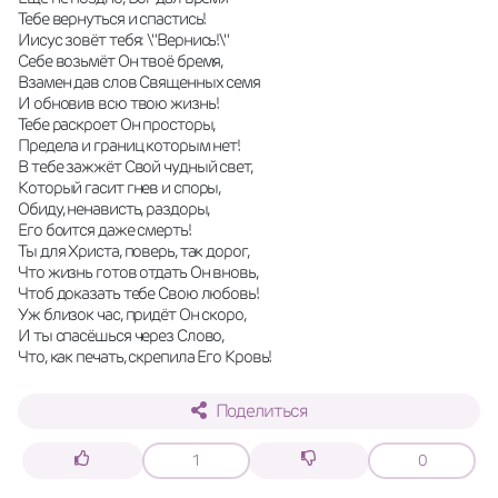
Тебе вернуться и спастись! 
Иисус зовёт тебя: \"Вернись!\" 
Себе возьмёт Он твоё бремя, 
Взамен дав слов Священных семя 
И обновив всю твою жизнь! 
Тебе раскроет Он просторы, 
Предела и границ которым нет! 
В тебе зажжёт Свой чудный свет, 
Который гасит гнев и споры, 
Обиду, ненависть, раздоры, 
Его боится даже смерть! 
Ты для Христа, поверь, так дорог, 
Что жизнь готов отдать Он вновь, 
Чтоб доказать тебе Свою любовь! 
Уж близок час, придёт Он скоро, 
И ты спасёшься через Слово, 
Что, как печать, скрепила Его Кровь!
Поделиться
1
0