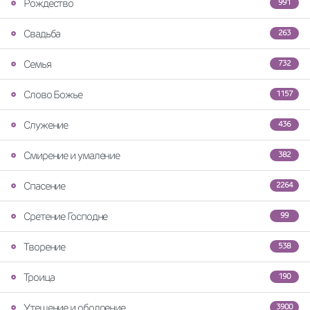
Рождество
991
Свадьба
263
Семья
732
Слово Божье
1157
Служение
436
Смирение и умаление
382
Спасение
2264
Сретение Господне
99
Творение
538
Троица
190
Утешение и ободрение
3900