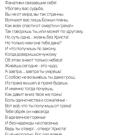
Фанатики связавшие себя! 
Убогая у вас судьба, 
Вы не от мира, вы так странны. 
Волнуют вас лишь Божьи планы, 
Как всех спасти от смерти и греха!» 
Так говоришь ты, или может по-другому, 
Но суть одна… жизнь без Христа! 
Но только кем она тебе дана? 
И что получишь по закону, 
Когда доверишься чужому 
Об этом знают только небеса! 
Живёшь сегодня - это чудо, 
А завтра… завтра ты умрёшь! 
С собою не возьмёшь ты даже грош, 
Из праха вышел, в прахе будешь 
И именно тогда почуешь, 
Как давит вниз твоя же ложь! 
Боль одиночества и сожаленье - 
Вот всё, что ты получишь от греха! 
Тебя обрёк он навсегда 
В аде вечное горенье 
И без надежды на спасенье, 
Ведь ты отверг… отверг Христа! 
Ещё не поздно, Бог дал время 