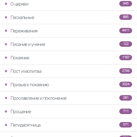
О церкви
945
Пасхальные
885
Переживания
4411
Писание и учение
122
Покаяние
1187
Пост и молитва
2766
Призыв к покаянию
3024
Прославление и поклонение
281
Прощение
711
Пятидесятница
571