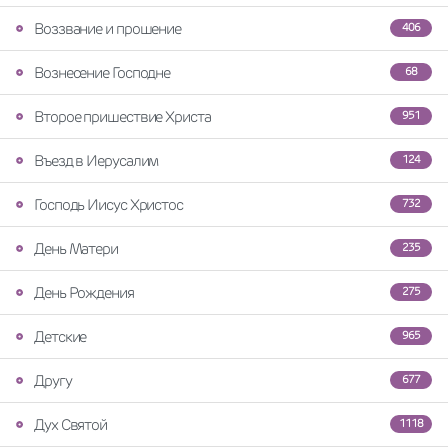
Воззвание и прошение
406
Вознесение Господне
68
Второе пришествие Христа
951
Въезд в Иерусалим
124
Господь Иисус Христос
732
День Матери
235
День Рождения
275
Детские
965
Другу
677
Дух Святой
1118