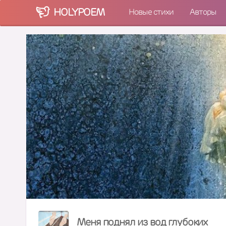
HOLY
POEM
Новые стихи
Авторы
Меня поднял из вод глубоких