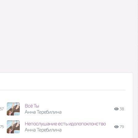
Всё Ты
57
38
Анна Теребилина
Непослушание есть идолопоклонство
75
79
Анна Теребилина