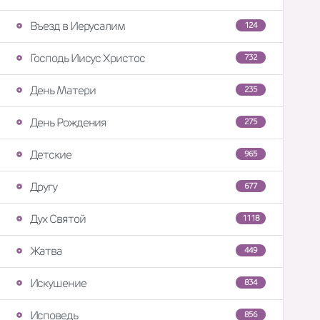
Въезд в Иерусалим
124
Господь Иисус Христос
732
День Матери
235
День Рождения
275
Детские
965
Другу
677
Дух Святой
1118
Жатва
449
Искушение
834
Исповедь
856