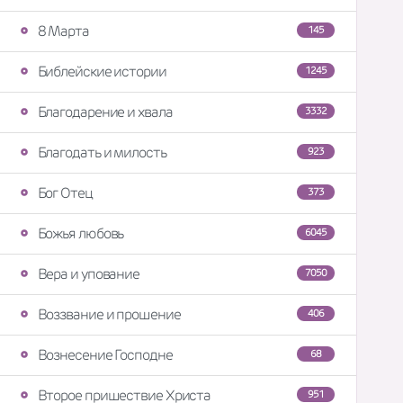
8 Марта
145
Библейские истории
1245
Благодарение и хвала
3332
Благодать и милость
923
Бог Отец
373
Божья любовь
6045
Вера и упование
7050
Воззвание и прошение
406
Вознесение Господне
68
Второе пришествие Христа
951