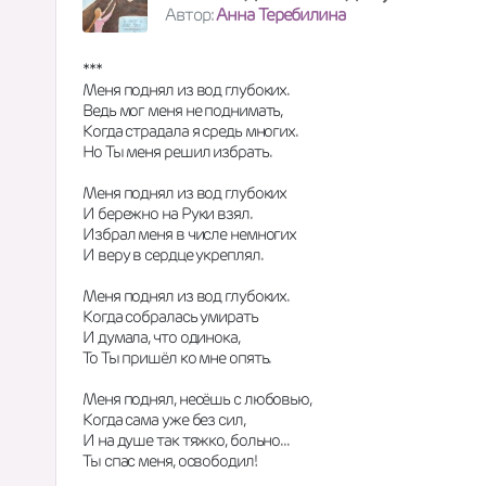
Автор:
Анна Теребилина
***
Меня поднял из вод глубоких.
Ведь мог меня не поднимать,
Когда страдала я средь многих.
Но Ты меня решил избрать. 
Меня поднял из вод глубоких
И бережно на Руки взял.
Избрал меня в числе немногих
И веру в сердце укреплял. 
Меня поднял из вод глубоких. 
Когда собралась умирать
И думала, что одинока, 
То Ты пришёл ко мне опять. 
Меня поднял, несёшь с любовью, 
Когда сама уже без сил,
И на душе так тяжко, больно...
Ты спас меня, освободил! 