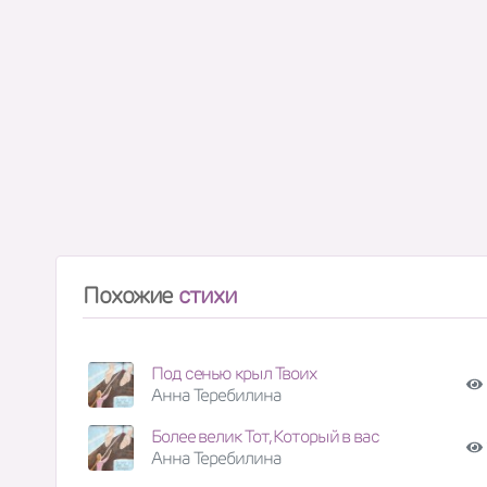
Похожие
стихи
Под сенью крыл Твоих
Анна Теребилина
Более велик Тот, Который в вас
Анна Теребилина