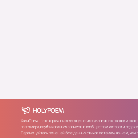
HOLY
POEM
ХолиПоем — это огромная коллекция стихов известных поэтов и поэт
всего мира, опубликованная совместно сообществом авторов и редакто
Перемещайтесь по нашей базе данных стихов по темам, языкам, или 