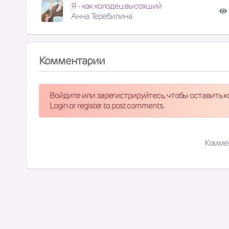
Я - как колодец высохший
Анна Теребилина
Комментарии
Войдите или зарегистрируйтесь, чтобы оставить 
Login or register to post comments.
Комме