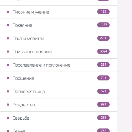
Писание и учение
123
Покаяние
1187
Пост и молитва
2768
Призыв к покаянию
3024
Прославление и поклонение
281
Прощение
711
Пятидесятница
571
Рождество
991
Свадьба
263
Семья
732