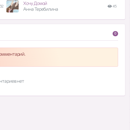
Хочу Домой
32
45
Анна Теребилина
0
комментарий.
нтариев нет