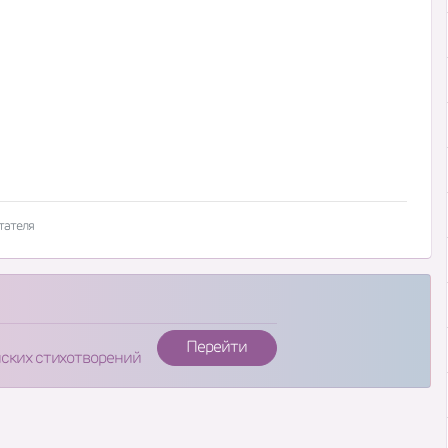
тателя
Перейти
нских стихотворений