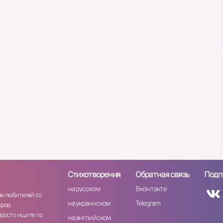
Стихотворения
Обратная связь
Подп
на русском
Вконтакте
ов-любителей со
на украинском
Telegram
ров.
просто ищите по
на английском