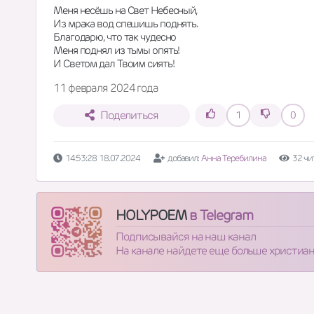
Меня несёшь на Свет Небесный, 
Из мрака вод спешишь поднять. 
Благодарю, что так чудесно 
Меня поднял из тьмы опять!
И Светом дал Твоим сиять!
11 февраля 2024 года
Поделиться
1
0
14:53:28 18.07.2024
добавил:
Анна Теребилина
32 чи
HOLYPOEM
в Telegram
Подписывайся на наш канал
На канале найдете еще больше христиа