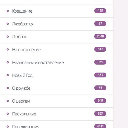
Крещение
155
Лжебратья
27
Любовь
2548
На погребение
143
Назидание и наставление
935
Новый Год
333
О дружбе
65
О церкви
945
Пасхальные
885
Переживания
4411