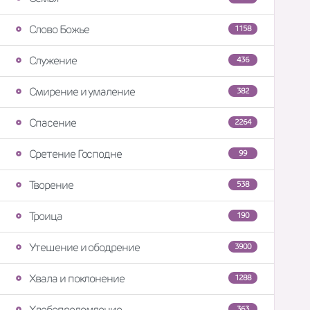
Слово Божье
1158
Служение
436
Смирение и умаление
382
Спасение
2264
Сретение Господне
99
Творение
538
Троица
190
Утешение и ободрение
3900
Хвала и поклонение
1288
Хлебопреломление
363