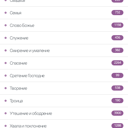
Свадьба
Семья
732
Слово Божье
1158
Служение
436
Смирение и умаление
382
Спасение
2264
Сретение Господне
99
Творение
538
Троица
190
Утешение и ободрение
3900
Хвала и поклонение
1288