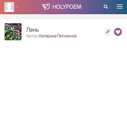
HOLY
POEM
Лень
Автор:
Катерина Петихачна