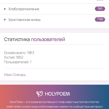
Хлебопреломление
363
Христианская жизнь
7165
Статистика
пользователей
Онлайн всего: 1853
Гостей: 1852
Пользователей: 1
Иван Снесарь
HOLY
POEM
ХолиПоем — это огромная коллекция стихов известных поэтов и поэтов-
любителей со всего мира, опубликованная совместно сообществом авторов и