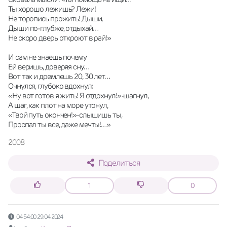
Ты хорошо лежишь? Лежи!
Не торопись прожить! Дыши,
Дыши по-глубже, отдыхай…
Не скоро дверь откроют в рай!»
И сам не знаешь почему
Ей веришь, доверяя сну…
Вот так и дремлешь 20, 30 лет…
Очнулся, глубоко вдохнул:
«Ну вот готов я жить! Я отдохнул!»-шагнул,
А шаг, как плот на море утонул,
«Твой путь окончен!»-слышишь ты,
Проспал ты все, даже мечты!…»
2008
Поделиться
1
0
04:54:00 29.04.2024