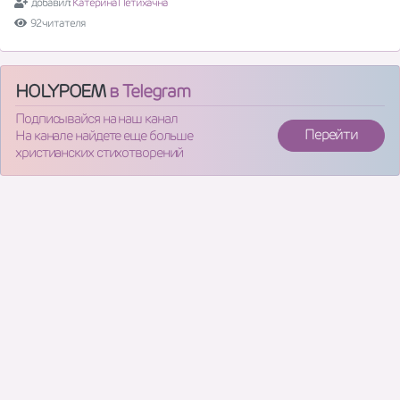
добавил:
Катерина Петихачна
92 читателя
HOLYPOEM
в Telegram
Подписывайся на наш канал
Перейти
На канале найдете еще больше
христианских стихотворений