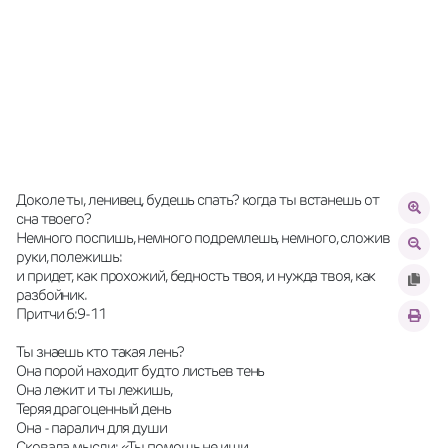
Доколе ты, ленивец, будешь спать? когда ты встанешь от 
сна твоего?
Немного поспишь, немного подремлешь, немного, сложив 
руки, полежишь:
и придет, как прохожий, бедность твоя, и нужда твоя, как 
разбойник.
Притчи 6:9-11
Ты знаешь кто такая лень?
Она порой находит будто листьев тень
Она лежит и ты лежишь,
Теряя драгоценный день
Она - паралич для души
Сковала мысли: «Ты помощь не ищи…