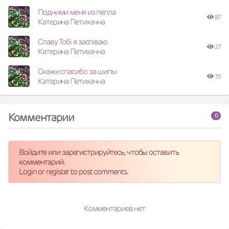
Подними меня из пепла
87
Катерина Петихачна
Славу Тобі я заспіваю
27
Катерина Петихачна
Скажи спасибо за шипы
35
Катерина Петихачна
Комментарии
0
Войдите или зарегистрируйтесь, чтобы оставить
комментарий.
Login or register to post comments.
Комментариев нет