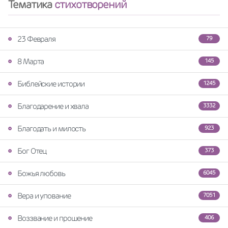
Тематика
стихотворений
23 Февраля
79
8 Марта
145
Библейские истории
1245
Благодарение и хвала
3332
Благодать и милость
923
Бог Отец
373
Божья любовь
6045
Вера и упование
7051
Воззвание и прошение
406