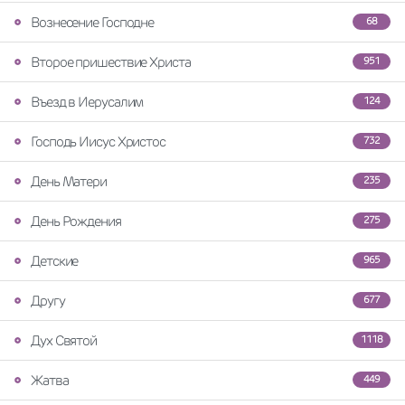
Вознесение Господне
68
Второе пришествие Христа
951
Въезд в Иерусалим
124
Господь Иисус Христос
732
День Матери
235
День Рождения
275
Детские
965
Другу
677
Дух Святой
1118
Жатва
449