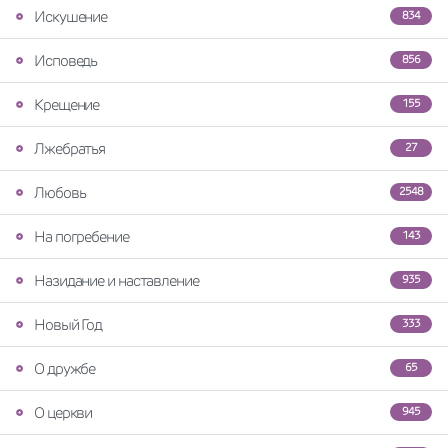
Искушение
834
Исповедь
856
Крещение
155
Лжебратья
27
Любовь
2548
На погребение
143
Назидание и наставление
935
Новый Год
333
О дружбе
65
О церкви
945