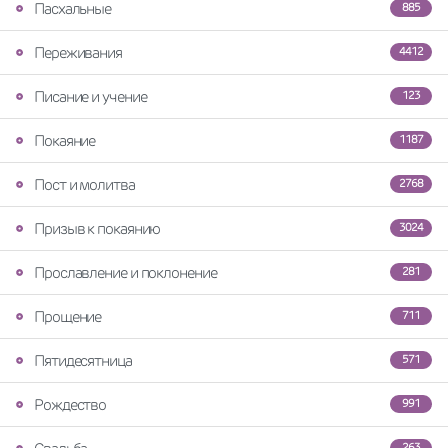
Пасхальные
885
Переживания
4412
Писание и учение
123
Покаяние
1187
Пост и молитва
2768
Призыв к покаянию
3024
Прославление и поклонение
281
Прощение
711
Пятидесятница
571
Рождество
991
263