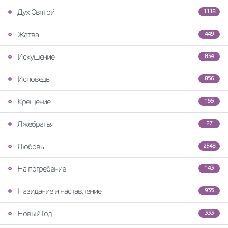
Дух Святой
1118
Жатва
449
Искушение
834
Исповедь
856
Крещение
155
Лжебратья
27
Любовь
2548
На погребение
143
Назидание и наставление
935
Новый Год
333