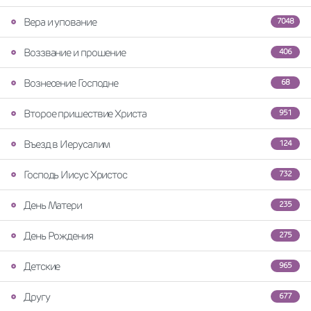
Вера и упование
7048
Воззвание и прошение
406
Вознесение Господне
68
Второе пришествие Христа
951
Въезд в Иерусалим
124
Господь Иисус Христос
732
День Матери
235
День Рождения
275
Детские
965
Другу
677