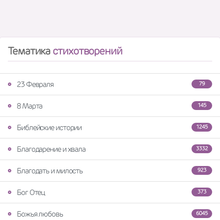
Тематика
стихотворений
23 Февраля
79
8 Марта
145
Библейские истории
1245
Благодарение и хвала
3332
Благодать и милость
923
Бог Отец
373
Божья любовь
6045