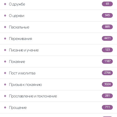
О дружбе
65
О церкви
945
Пасхальные
885
Переживания
4411
Писание и учение
123
Покаяние
1187
Пост и молитва
2766
Призыв к покаянию
3024
Прославление и поклонение
281
Прощение
711