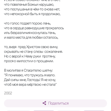
что повеленья Божьи нарушаю,
что послушанья в чём-то снова нет,
что непокорной быть я продолжаю, 
что голос подает порою лень,
что в сердце равнодушие прокралось
иль безразличия коснулась тень,
и мало места для любви осталось,
то, видя  пред Христом свою вину,
скрывать не стану слезы  сожаления. 
Но с верой к Нему руки  протяну,
прося о милости и о прощении.
В молитве я Спасителю шепчу:
"Я понимаю, что тружусь я мало.
Дай силы мне, Господь! Я не хочу,
чтоб моя вера мёртвою не стала"
2002
Поделиться