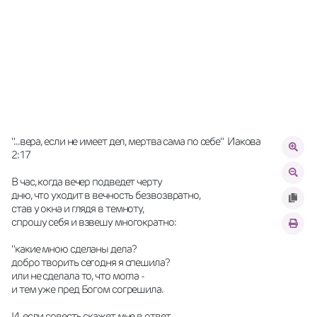
"...вера, если не имеет дел, мертва сама по себе"  Иакова 
2:17
В час, когда вечер подведет черту
дню, что уходит в вечность безвозвратно,
став у окна и глядя в темноту,
спрошу себя и взвешу многократно:
"какие мною сделаны дела?
добро творить сегодня я спешила?
или не сделала то, что могла -
и тем уже пред Богом согрешила.
И, если совесть скажет мне в ответ,