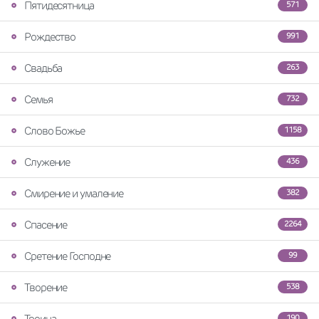
Пятидесятница
571
Рождество
991
Свадьба
263
Семья
732
Слово Божье
1158
Служение
436
Смирение и умаление
382
Спасение
2264
Сретение Господне
99
Творение
538
Троица
190