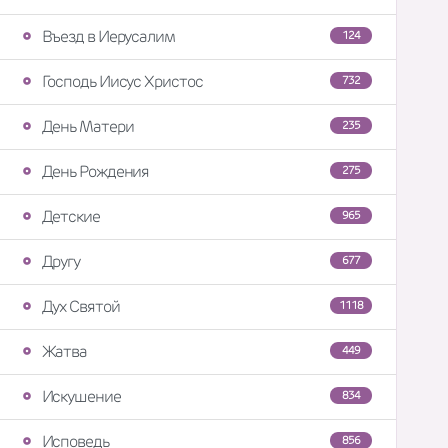
Въезд в Иерусалим
124
Господь Иисус Христос
732
День Матери
235
День Рождения
275
Детские
965
Другу
677
Дух Святой
1118
Жатва
449
Искушение
834
Исповедь
856