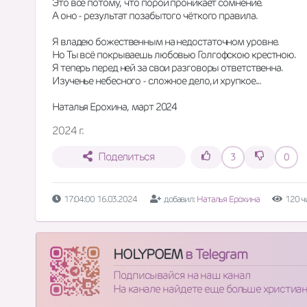
Это всё потому,  что порой проникает сомнение.
А оно - результат позабытого чёткого правила.
Я владею божественным на недостаточном уровне.
Но Ты всё покрываешь любовью Голгофскою крестною.
Я теперь перед ней за свои разговоры ответственна. 
Изученье небесного - сложное дело, и хрупкое...
Наталья Ерохина,  март 2024
2024 г.
Поделиться
3
0
17:04:00 16.03.2024
добавил:
Наталья Ерохина
120 ч
HOLYPOEM
в Telegram
Подписывайся на наш канал
На канале найдете еще больше христиа