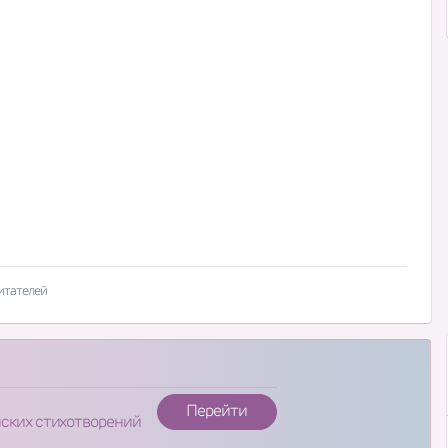
итателей
Перейти
нских стихотворений