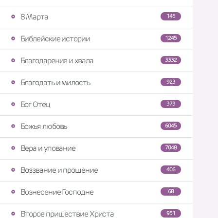
8 Марта
145
Библейские истории
1245
Благодарение и хвала
3332
Благодать и милость
923
Бог Отец
373
Божья любовь
6045
Вера и упование
7048
Воззвание и прошение
406
Вознесение Господне
68
Второе пришествие Христа
951