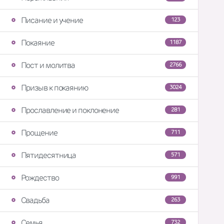
Писание и учение
123
Покаяние
1187
Пост и молитва
2766
Призыв к покаянию
3024
Прославление и поклонение
281
Прощение
711
Пятидесятница
571
Рождество
991
Свадьба
263
Семья
732