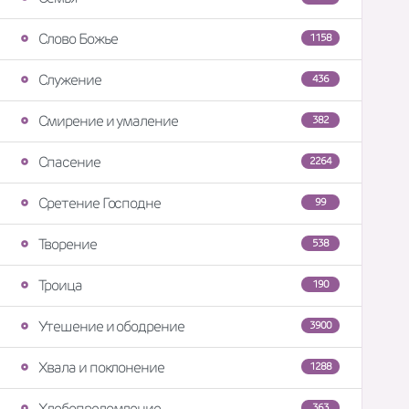
Слово Божье
1158
Служение
436
Смирение и умаление
382
Спасение
2264
Сретение Господне
99
Творение
538
Троица
190
Утешение и ободрение
3900
Хвала и поклонение
1288
Хлебопреломление
363