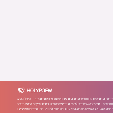
HOLY
POEM
ХолиПоем — это огромная коллекция стихов известных поэтов и поэт
всего мира, опубликованная совместно сообществом авторов и редакто
Перемещайтесь по нашей базе данных стихов по темам, языкам, или 