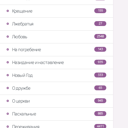
Крещение
155
Лжебратья
27
Любовь
2548
На погребение
143
Назидание и наставление
935
Новый Год
333
О дружбе
65
О церкви
945
Пасхальные
885
Переживания
4411