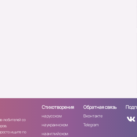
Стихотворения
Обратная связь
Подп
на русском
Вконтакте
ов-любителей со
на украинском
Telegram
ров.
просто ищите по
на английском