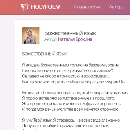
HOLY
POEM
Новые стихи
Авторы
Божественный язык
Автор:
Наталья Ерохина
БОЖЕСТВЕННЫЙ ЯЗЫК
Я владею божественным только на базовом уровне.
Говорю на нём всё ещё с яркими "неологизмами".
Овладею не скоро я тонкостью и афоризмами...
Бог ко мне снисходителен. Брови ни разу не хмурил Он.
Не хватает божественных слов, чтобы выразить главное.
Я порою вставляю заимствованные из прошлого.
Это вроде не грех...но и мало в тех фразах хорошего...
И тогда моя речь и молитва всем кажется странною. 
Я  учу Твой язык. Я стараюсь. Не всё всегда слаженно.
Допускаю ошибки в грамматике и построении. 