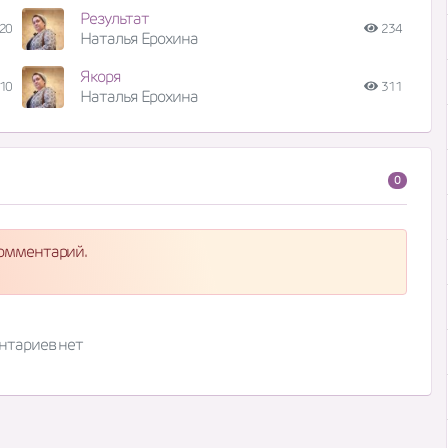
Результат
20
234
Наталья Ерохина
Якоря
10
311
Наталья Ерохина
0
комментарий.
нтариев нет