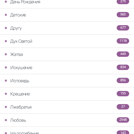
День Рождения
275
Детские
965
Другу
677
Дух Святой
1118
Жатва
449
Искушение
834
Исповедь
856
Крещение
155
Лжебратья
27
Любовь
2548
На погребение
143