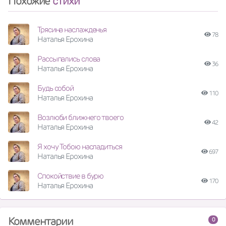
Похожие
стихи
Трясина наслажденья
78
Наталья Ерохина
Рассыпались слова
36
Наталья Ерохина
Будь собой
110
Наталья Ерохина
Возлюби ближнего твоего
42
Наталья Ерохина
Я хочу Тобою насладиться
697
Наталья Ерохина
Спокойствие в бурю
170
Наталья Ерохина
Комментарии
0