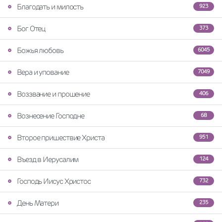
Благодать и милость
923
Бог Отец
373
Божья любовь
6045
Вера и упование
7049
Воззвание и прошение
406
Вознесение Господне
68
Второе пришествие Христа
951
Въезд в Иерусалим
124
Господь Иисус Христос
732
День Матери
235