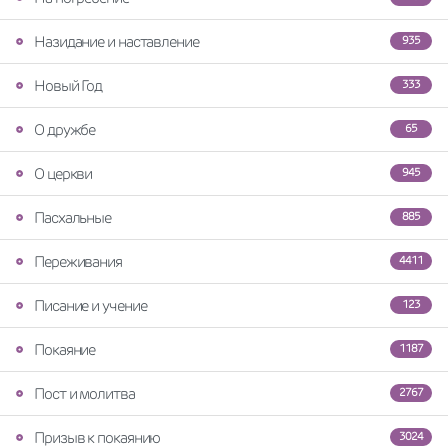
Назидание и наставление
935
Новый Год
333
О дружбе
65
О церкви
945
Пасхальные
885
Переживания
4411
Писание и учение
123
Покаяние
1187
Пост и молитва
2767
Призыв к покаянию
3024