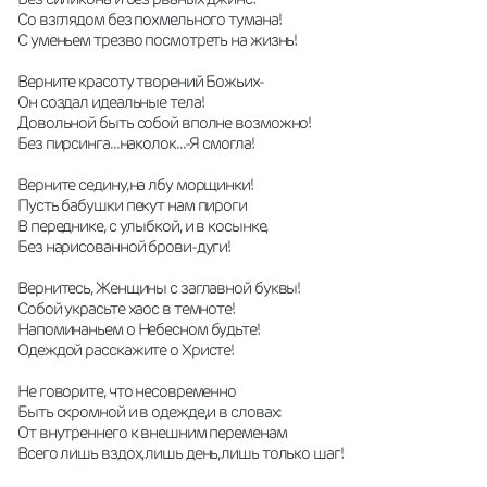
Со взглядом без похмельного тумана!
С уменьем трезво посмотреть на жизнь!
Верните красоту творений Божьих-
Он создал идеальные тела!
Довольной быть собой вполне возможно!
Без пирсинга...наколок...-Я смогла!
Верните седину,на лбу морщинки!
Пусть бабушки пекут нам пироги
В переднике, с улыбкой, и в косынке, 
Без нарисованной брови-дуги!
Вернитесь, Женщины с заглавной буквы!
Собой украсьте хаос в темноте!
Напоминаньем о Небесном будьте!
Одеждой расскажите о Христе!
Не говорите, что несовременно 
Быть скромной и в одежде,и в словах:
От внутреннего к внешним переменам
Всего лишь вздох,лишь день,лишь только шаг!