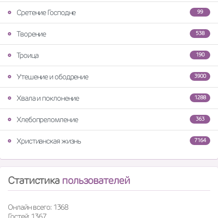
Сретение Господне
99
Творение
538
Троица
190
Утешение и ободрение
3900
Хвала и поклонение
1288
Хлебопреломление
363
Христианская жизнь
7164
Статистика
пользователей
Онлайн всего: 1368
Гостей: 1367