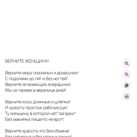
ВЕРНИТЕ ЖЕНЩИНУ!
Верните миру скромных и домашних!
С подолами до пят и без ногтей!
Верните исчезающих, вчерашних!
Мы их теряем в веренице дней!
Верните косы длинные и шляпки!
И красоту простых рабочих рук!
Ту женщину, в которой нет "загадки"-
Без макияжа лица,что не врут!
Верните красоту, что без обмана!
Без силикона и без рваных джинс! 