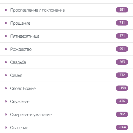
Прославление и поклонение
281
Прощение
711
Пятидесятница
571
Рождество
991
Свадьба
263
Семья
732
Слово Божье
1158
Служение
436
Смирение и умаление
382
Спасение
2264