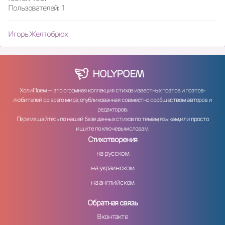
Пользователей: 1
Игорь Желтобрюх
HOLY
POEM
ХолиПоем — это огромная коллекция стихов известных поэтов и поэтов-
любителей со всего мира, опубликованная совместно сообществом авторов и
редакторов.
Перемещайтесь по нашей базе данных стихов по темам, языкам, или просто
ищите по ключевым словам.
Стихотворения
на русском
на украинском
на английском
Обратная связь
Вконтакте