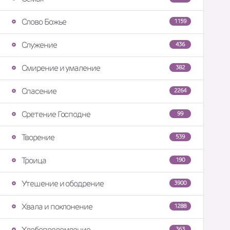
Слово Божье
1159
Служение
436
Смирение и умаление
382
Спасение
2264
Сретение Господне
99
Творение
539
Троица
190
Утешение и ободрение
3900
Хвала и поклонение
1288
Хлебопреломление
363