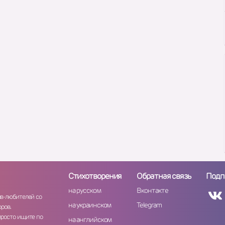
Стихотворения
Обратная связь
Подп
на русском
Вконтакте
ов-любителей со
на украинском
Telegram
ров.
просто ищите по
на английском