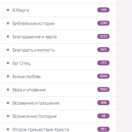
8 Марта
145
Библейские истории
1245
Благодарение и хвала
3333
Благодать и милость
923
Бог Отец
373
Божья любовь
6045
Вера и упование
7053
Воззвание и прошение
406
Вознесение Господне
68
Второе пришествие Христа
951