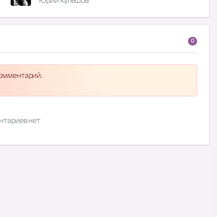
Юрий Кулешов
0
комментарий.
нтариев нет