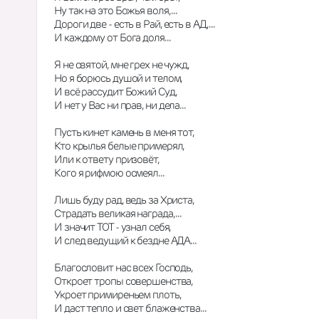
Ну так на это Божья воля, ...
Дороги две - есть в Рай, есть в АД, ...
И каждому от Бога доля...
Я не святой, мне грех не чужд,
Но я борюсь душой и телом,
И всё рассудит Божий Суд,
И нет у Вас ни прав, ни дела...
Пусть кинет камень в меня тот,
Кто крылья белые примерял,
Или к ответу призовёт, 
Кого я рифмою осмеял...
Лишь буду рад, ведь за Христа,
Страдать великая награда, ...
И значит ТОТ - узнал себя,
И след ведущий к бездне АДА...
Благословит нас всех Господь,
Откроет тропы совершенства,
Укроет примиреньем плоть,
И даст тепло и свет блаженства...