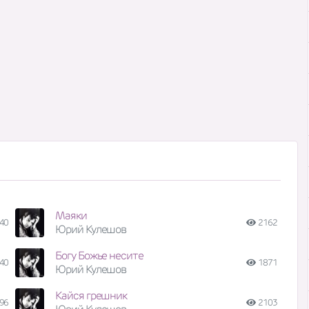
Маяки
40
2162
Юрий Кулешов
Богу Божье несите
40
1871
Юрий Кулешов
Кайся грешник
96
2103