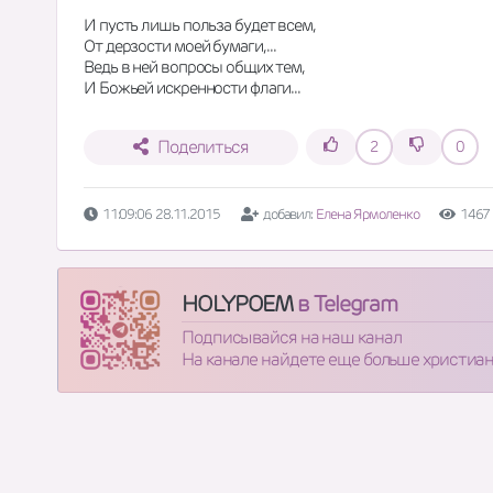
И пусть лишь польза будет всем,
От дерзости моей бумаги, ...
Ведь в ней вопросы общих тем,
И Божьей искренности флаги...
Поделиться
2
0
11:09:06 28.11.2015
добавил:
Елена Ярмоленко
1467
HOLYPOEM
в Telegram
Подписывайся на наш канал
На канале найдете еще больше христиа