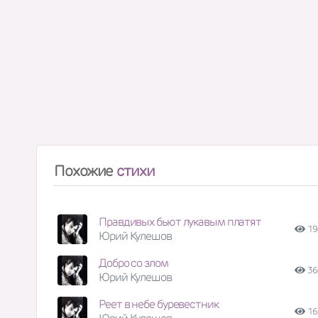
Похожие
стихи
Правдивых бьют лукавым платят
19
Юрий Кулешов
Добро со злом
36
Юрий Кулешов
Реет в небе буревестник
16