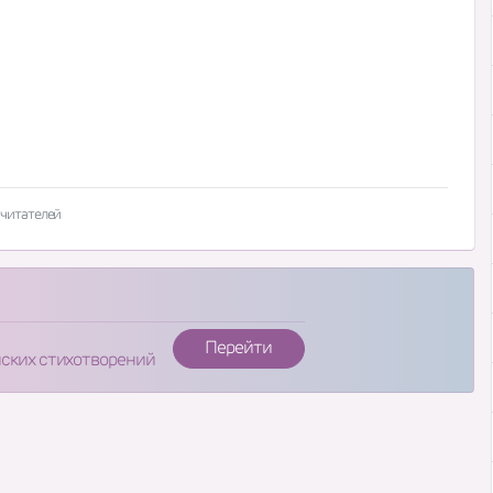
 читателей
Перейти
нских стихотворений