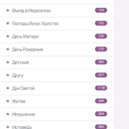
Въезд в Иерусалим
124
Господь Иисус Христос
732
День Матери
235
День Рождения
275
Детские
965
Другу
677
Дух Святой
1118
Жатва
449
Искушение
834
Исповедь
856