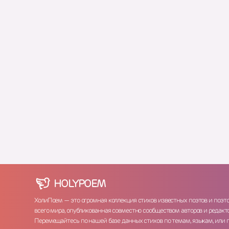
HOLY
POEM
ХолиПоем — это огромная коллекция стихов известных поэтов и поэт
всего мира, опубликованная совместно сообществом авторов и редакто
Перемещайтесь по нашей базе данных стихов по темам, языкам, или 