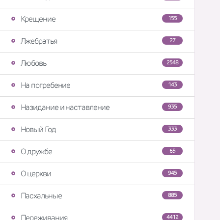
Крещение
155
Лжебратья
27
Любовь
2548
На погребение
143
Назидание и наставление
935
Новый Год
333
О дружбе
65
О церкви
945
Пасхальные
885
Переживания
4412