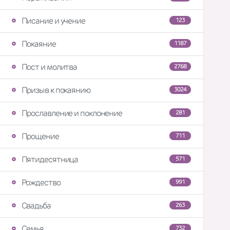
Писание и учение
123
Покаяние
1187
Пост и молитва
2768
Призыв к покаянию
3024
Прославление и поклонение
281
Прощение
711
Пятидесятница
571
Рождество
991
Свадьба
263
Семья
732