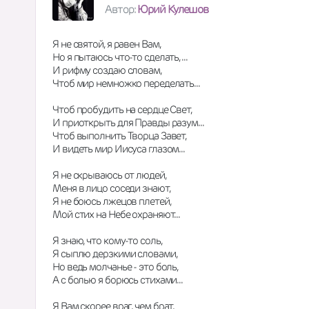
Автор:
Юрий Кулешов
Я не святой, я равен Вам,
Но я пытаюсь что-то сделать, ...
И рифму создаю словам,
Чтоб мир немножко переделать...
Чтоб пробудить на сердце Свет,
И приоткрыть для Правды разум...
Чтоб выполнить Творца Завет,
И видеть мир Иисуса глазом...
Я не скрываюсь от людей,
Меня в лицо соседи знают,
Я не боюсь лжецов плетей,
Мой стих на Небе охраняют...
Я знаю, что кому-то соль,
Я сыплю дерзкими словами,
Но ведь молчанье - это боль,
А с болью я борюсь стихами...
Я Вам скорее враг, чем брат,