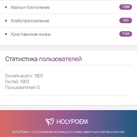
Хвала и поклонение
1288
Хлебопреломление
363
Христианская жизнь
7165
Статистика
пользователей
Онлайн всего: 1803
Гостей: 1803
Пользователей: 0
HOLY
POEM
ХолиПоем — это огромная коллекция стихов известных поэтов и поэтов-