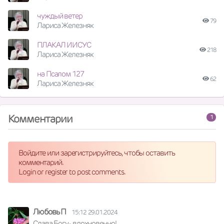
чуждый ветер
79
Лариса Железняк
ПЛАКАЛ ИИСУС
218
Лариса Железняк
на Псалом 127
62
Лариса Железняк
Комментарии
1
Войдите или зарегистрируйтесь, чтобы оставить
комментарий.
Login or register to post comments.
Любовь П
15:12 29.01.2024
Слава Богу- вдохновенно!