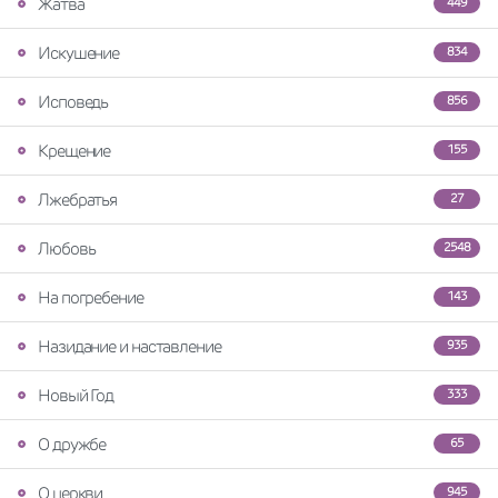
Жатва
449
Искушение
834
Исповедь
856
Крещение
155
Лжебратья
27
Любовь
2548
На погребение
143
Назидание и наставление
935
Новый Год
333
О дружбе
65
О церкви
945