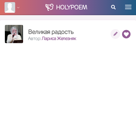
HOLY
POEM
Великая радость
Автор:
Лариса Железняк