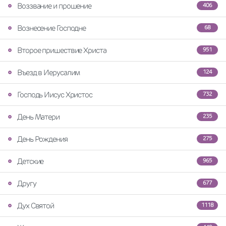
Воззвание и прошение
406
Вознесение Господне
68
Второе пришествие Христа
951
Въезд в Иерусалим
124
Господь Иисус Христос
732
День Матери
235
День Рождения
275
Детские
965
Другу
677
Дух Святой
1118