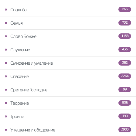
Свадьба
263
Семья
732
Слово Божье
1158
Служение
436
Смирение и умаление
382
Спасение
2264
Сретение Господне
99
Творение
538
Троица
190
Утешение и ободрение
3900