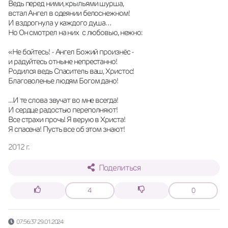
Ведь перед ними, крыльями шурша,
встал Ангел в одеянии белоснежном!
И вздрогнула у каждого душа…
Но Он смотрел на них  с любовью, нежно:
«Не бойтесь! - Ангел Божий произнёс -
и радуйтесь отныне непрестанно!
Родился ведь Спаситель ваш, Христос!
Благоволенье людям Богом дано!
...И те слова звучат во мне всегда!
И сердце радостью переполняют!
Все страхи прочь! Я верую в Христа!
Я спасена! Пусть все об этом знают!
2012 г.
Поделиться
4
0
07:56:37 29.01.2024