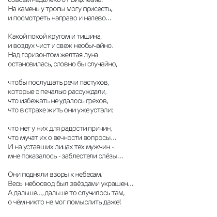
На камень у тропы могу присесть,
и посмотреть направо и налево…
Какой покой кругом и тишина,
и воздух чист и свеж необычайно.
Над горизонтом желтая луна
остановилась, словно бы случайно,
чтобы послушать речи пастухов,
которые с печалью рассуждали,
что избежать не удалось грехов,
что в страхе жить они уже устали;
что нет у них для радости причин,
что мучат их о вечности вопросы…
И на уставших лицах тех мужчин -
мне показалось - заблестели слёзы…
Они подняли взоры к небесам.
Весь  небосвод был звёздами украшен…
А дальше…, дальше то случилось там,
о чём никто не мог помыслить даже!