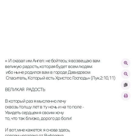
« И сказал им Ангел: не бойтесь; я возвещаю вам 
великую радость, которая будет всем людям: 
 ибо ныне родился вам в городе Давидовом
 Спаситель, Который есть Христос Господь» (Лук.2:10,11)
ВЕЛИКАЯ  РАДОСТЬ
В который раз я мысленно лечу
сквозь толщу лет в ту ночь и на то поле -
Увидеть сердцем я своим хочу
то, что так близко, дорого до боли!
И вот, мне кажется: я снова здесь,
совсем недалеко от Вифлеема.