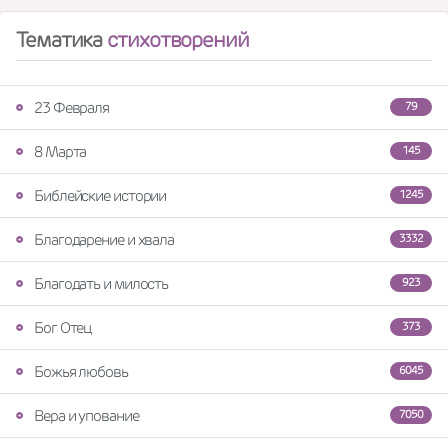
Тематика
стихотворений
23 Февраля
79
8 Марта
145
Библейские истории
1245
Благодарение и хвала
3332
Благодать и милость
923
Бог Отец
373
Божья любовь
6045
Вера и упование
7050