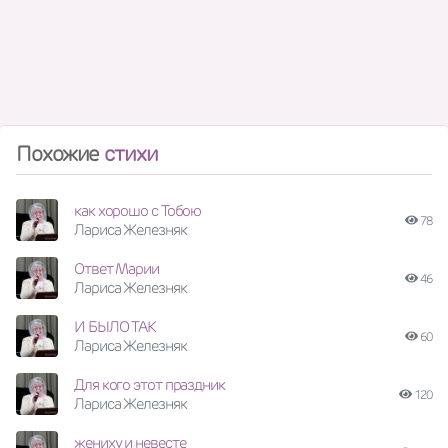
Похожие
стихи
как хорошо с Тобою
78
Лариса Железняк
Ответ Марии
46
Лариса Железняк
И БЫЛО ТАК
60
Лариса Железняк
Для кого этот праздник
120
Лариса Железняк
жениху и невесте