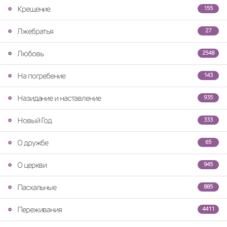
Крещение
155
Лжебратья
27
Любовь
2548
На погребение
143
Назидание и наставление
935
Новый Год
333
О дружбе
65
О церкви
945
Пасхальные
885
Переживания
4411