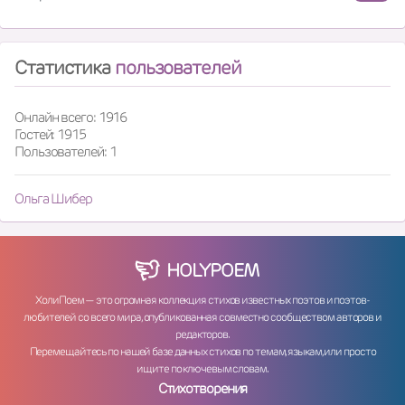
Статистика
пользователей
Онлайн всего: 1916
Гостей: 1915
Пользователей: 1
Ольга Шибер
HOLY
POEM
ХолиПоем — это огромная коллекция стихов известных поэтов и поэтов-
любителей со всего мира, опубликованная совместно сообществом авторов и
редакторов.
Перемещайтесь по нашей базе данных стихов по темам, языкам, или просто
ищите по ключевым словам.
Стихотворения