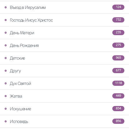
Въезд в Иерусалим
124
Господь Иисус Христос
732
День Матери
235
День Рождения
275
Детские
965
Другу
677
Дух Святой
1118
Жатва
449
Искушение
834
Исповедь
856