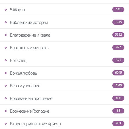
8 Марта
145
Библейские истории
1245
Благодарение и хвала
3332
Благодать и милость
923
Бог Отец
373
Божья любовь
6045
Вера и упование
7049
Воззвание и прошение
406
Вознесение Господне
68
Второе пришествие Христа
951