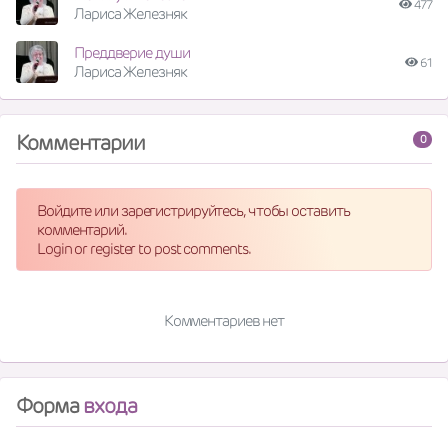
477
Лариса Железняк
Преддверие души
61
Лариса Железняк
Комментарии
0
Войдите или зарегистрируйтесь, чтобы оставить
комментарий.
Login or register to post comments.
Комментариев нет
Форма
входа