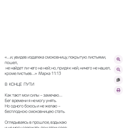
«…и, увидев издалека смоковницу, покрытую листьями, 
пошел,
 не найдет ли чего на ней; но, придя к ней, ничего не нашел, 
кроме листьев…»  Марка 11:13
В  КОНЦЕ  ПУТИ
Как тают мои силы – замечаю…
Бег времени я не могу унять.
Но одного боюсь и не желаю –
бесплодною смоковницею стать.
Оглядываясь в прошлое, вздыхаю
и не могу сдержать при этом слез: