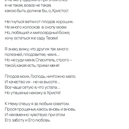
я не такая, вовсе не такая,
какою быть должна бы, о, Христос!
Не гнуться ветки от плодов хороших.
Не много колосков  в снопу моем
Но, любящий и милосердный Боже,
хочу остаться я в саду Твоем!
Я знаю, вижу, что других так много
полезней, плодовитее, чем я…
Но не суди меня, Спаситель, строго –
такой, какая есть, прими меня!
Плодов моих, Господь, ничтожно мало.
И качество их - не на высоте…
Все чаще сетую я, что устала…
Но утешенье нахожу в Христе!
К Нему спешу я за любым советом.
Прося прощенья, каюсь вновь и вновь.
И неизменно чувствую при этом
Его заботу и Его любовь.