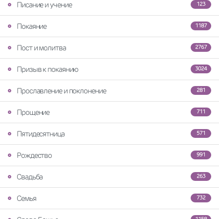
Писание и учение
123
Покаяние
1187
Пост и молитва
2767
Призыв к покаянию
3024
Прославление и поклонение
281
Прощение
711
Пятидесятница
571
Рождество
991
Свадьба
263
Семья
732