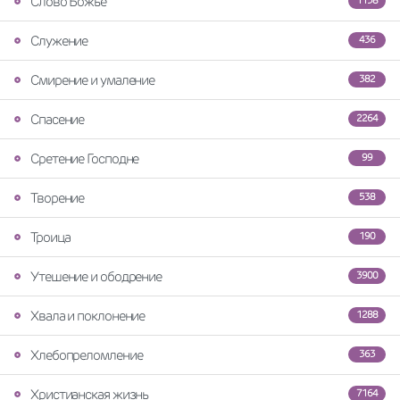
Слово Божье
1158
Служение
436
Смирение и умаление
382
Спасение
2264
Сретение Господне
99
Творение
538
Троица
190
Утешение и ободрение
3900
Хвала и поклонение
1288
Хлебопреломление
363
Христианская жизнь
7164