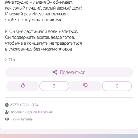
Мне трудно – и меня Он обнимает,
как самый лучший, самый верный друг!
И всякий раз Иисус напоминает,
чтоб я не опускала своих рук.
И Он мне даст живой воды напиться.
Он поддержать всегда, везде готов,
чтоб мне в конце пути не превратиться
в смоковницу без никаких плодов
2015
Поделиться
3
0
23:33:10 28.01.2024
добавил:
Лариса Железняк
175 читателей