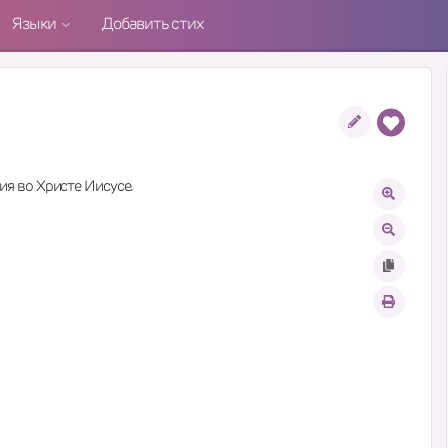
Языки
Добавить стих
жия во Христе Иисусе.