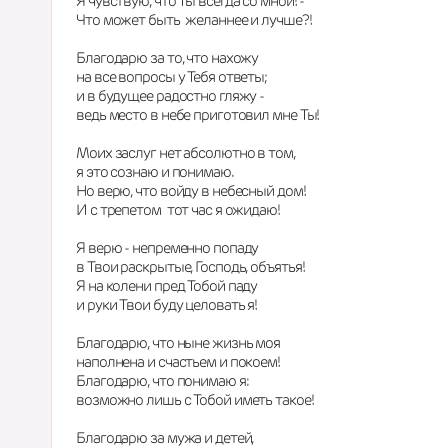
Я чувствую, что Ты всегда со мной! -
Что может быть  желаннее и лучше?!
Благодарю за то, что нахожу
на все вопросы у Тебя ответы;
и в будущее радостно гляжу -
ведь место в небе приготовил мне Ты!
Моих заслуг нет абсолютно в том,
я это сознаю и понимаю.
Но верю, что войду в небесный дом!
И с трепетом  тот час я ожидаю!
Я верю - непременно попаду
в Твои раскрытые, Господь, объятья! 
Я на колени пред Тобой паду
и руки Твои буду целовать я!
Благодарю, что ныне жизнь моя
наполнена и счастьем и покоем!
Благодарю, что понимаю я:
возможно лишь с Тобой иметь такое!
Благодарю за мужа и детей,