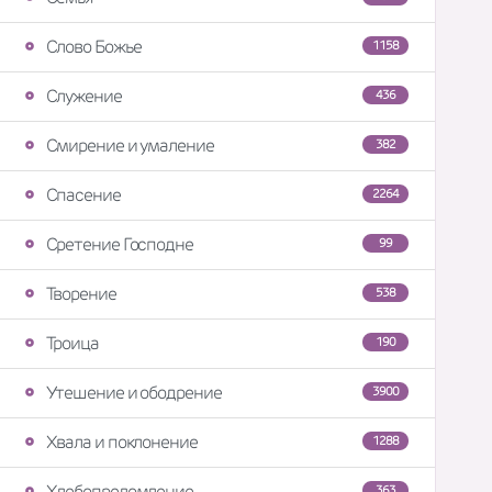
Слово Божье
1158
Служение
436
Смирение и умаление
382
Спасение
2264
Сретение Господне
99
Творение
538
Троица
190
Утешение и ободрение
3900
Хвала и поклонение
1288
Хлебопреломление
363