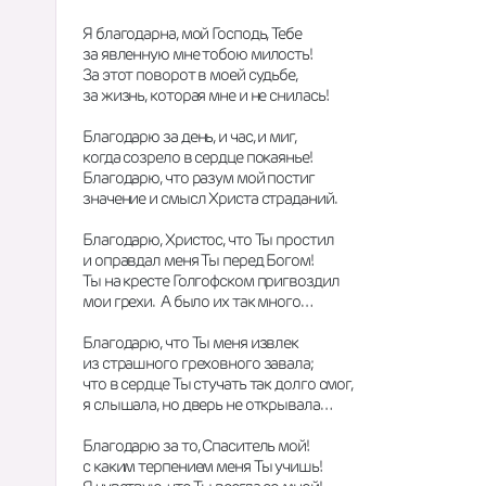
Я благодарна, мой Господь, Тебе
за явленную мне тобою милость!
За этот поворот в моей судьбе,
за жизнь, которая мне и не снилась!
Благодарю за день, и час, и миг,
когда созрело в сердце покаянье!
Благодарю, что разум мой постиг
значение и смысл Христа страданий.
Благодарю, Христос, что Ты простил
и оправдал меня Ты перед Богом!
Ты на кресте Голгофском пригвоздил
мои грехи.  А было их так много…
Благодарю, что Ты меня извлек
из страшного греховного завала;
что в сердце Ты стучать так долго смог,
я слышала, но дверь не открывала…
Благодарю за то, Спаситель мой!
с каким терпением меня Ты учишь!