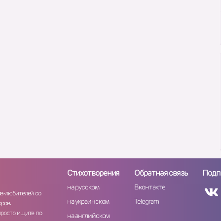
Стихотворения
Обратная связь
Подп
на русском
Вконтакте
ов-любителей со
на украинском
Telegram
ров.
просто ищите по
на английском