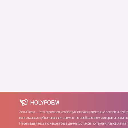
HOLY
POEM
ХолиПоем — это огромная коллекция стихов известных поэтов и поэт
всего мира, опубликованная совместно сообществом авторов и редакто
Перемещайтесь по нашей базе данных стихов по темам, языкам, или 