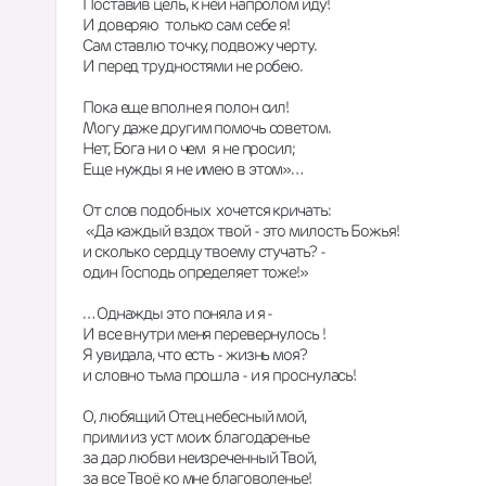
Поставив цель, к ней напролом иду!
И доверяю  только сам себе я!
Сам ставлю точку, подвожу черту.
И перед трудностями не робею.
Пока еще вполне я полон сил!
Могу даже другим помочь советом.
Нет, Бога ни о чем  я не просил;
Еще нужды я не имею в этом»…
От слов подобных  хочется кричать:
 «Да каждый вздох твой - это милость Божья!
и сколько сердцу твоему стучать? -
один Господь определяет тоже!»
… Однажды это поняла и я -
И все внутри меня перевернулось !
Я увидала, что есть - жизнь моя?
и словно тьма прошла - и я проснулась!
О, любящий Отец небесный мой,
прими из уст моих благодаренье
за дар любви неизреченный Твой,
за все Твоё ко мне благоволенье!