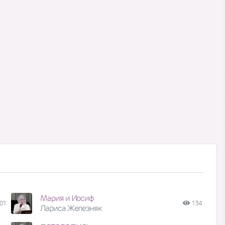
Мария и Иосиф
01
134
Лариса Железняк