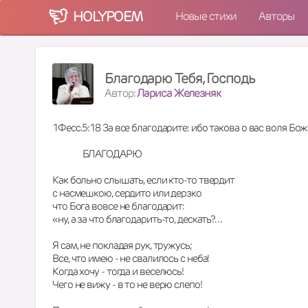
HOLY
POEM
Новые стихи
Авторы
Благодарю Тебя, Господь
Автор:
Лариса Железняк
1Фесс.5:18 За все благодарите: ибо такова о вас воля Бо
               БЛАГОДАРЮ
Как больно слышать, если кто-то твердит
с насмешкою, сердито или дерзко
что Бога вовсе не благодарит:
«ну, а за что благодарить-то, дескать?…
Я сам, не покладая рук, тружусь;
Все, что имею - не свалилось с неба!
Когда хочу - тогда и веселюсь!
Чего не вижу - в то не верю слепо!