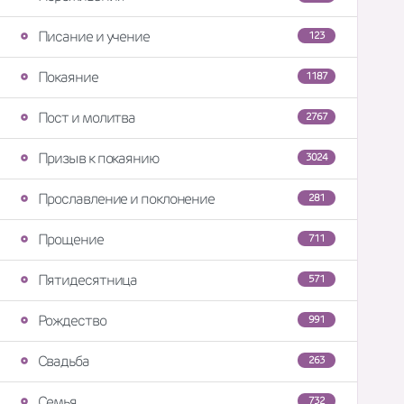
Писание и учение
123
Покаяние
1187
Пост и молитва
2767
Призыв к покаянию
3024
Прославление и поклонение
281
Прощение
711
Пятидесятница
571
Рождество
991
Свадьба
263
Семья
732