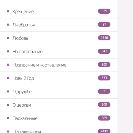
Крещение
155
Лжебратья
27
Любовь
2548
На погребение
143
Назидание и наставление
935
Новый Год
333
О дружбе
65
О церкви
945
Пасхальные
885
Переживания
4411