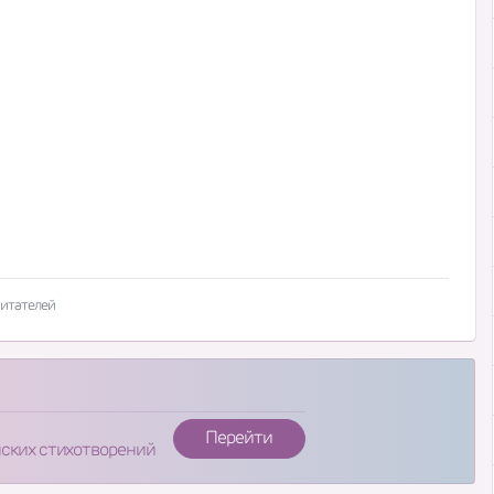
читателей
Перейти
нских стихотворений