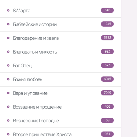
8 Марта
145
Библейские истории
1245
Благодарение и хвала
3332
Благодать и милость
923
Бог Отец
373
Божья любовь
6045
Вера и упование
7049
Воззвание и прошение
406
Вознесение Господне
68
Второе пришествие Христа
951