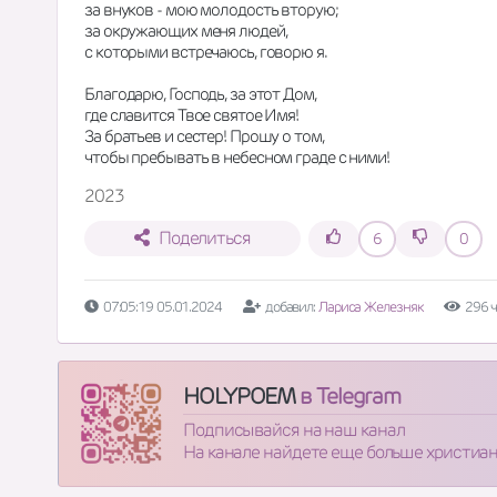
за внуков - мою молодость вторую;
за окружающих меня людей,
с которыми встречаюсь, говорю я.
Благодарю, Господь, за этот Дом,
где славится Твое святое Имя!
За братьев и сестер! Прошу о том,
чтобы пребывать в небесном граде с ними!
2023
Поделиться
6
0
07:05:19 05.01.2024
добавил:
Лариса Железняк
296 
HOLYPOEM
в Telegram
Подписывайся на наш канал
На канале найдете еще больше христиа