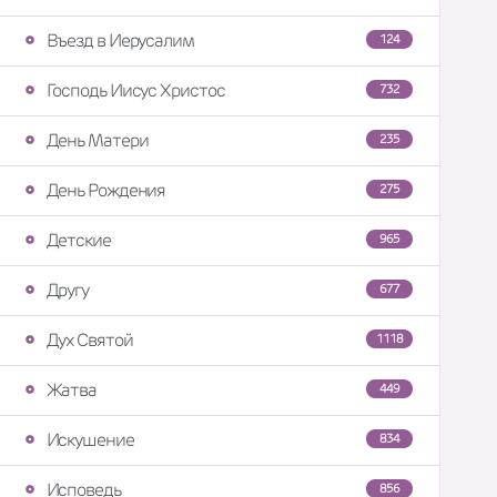
Въезд в Иерусалим
124
Господь Иисус Христос
732
День Матери
235
День Рождения
275
Детские
965
Другу
677
Дух Святой
1118
Жатва
449
Искушение
834
Исповедь
856