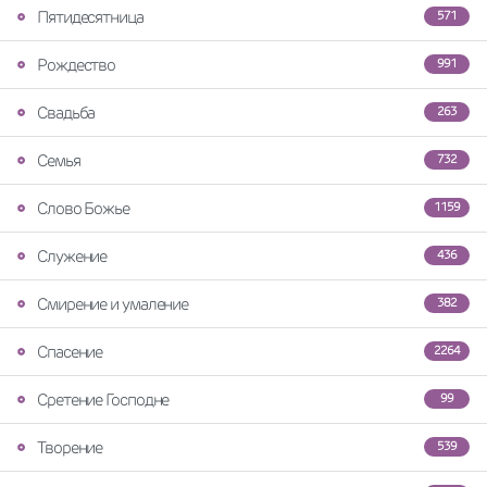
Пятидесятница
571
Рождество
991
Свадьба
263
Семья
732
Слово Божье
1159
Служение
436
Смирение и умаление
382
Спасение
2264
Сретение Господне
99
Творение
539