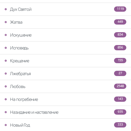
Дух Святой
1119
Жатва
449
Искушение
834
Исповедь
856
Крещение
155
Лжебратья
27
Любовь
2548
На погребение
143
Назидание и наставление
935
Новый Год
333