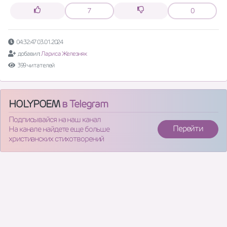
7
0
04:32:47 03.01.2024
добавил:
Лариса Железняк
399 читателей
HOLYPOEM
в Telegram
Подписывайся на наш канал
Перейти
На канале найдете еще больше
христианских стихотворений