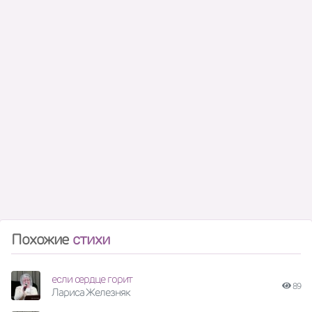
Похожие
стихи
если сердце горит
89
Лариса Железняк