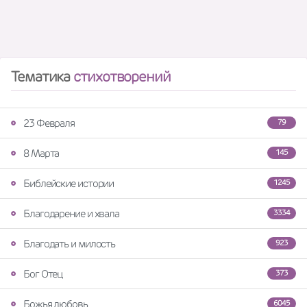
Тематика
стихотворений
23 Февраля
79
8 Марта
145
Библейские истории
1245
Благодарение и хвала
3334
Благодать и милость
923
Бог Отец
373
Божья любовь
6045