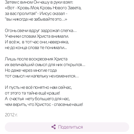
Затем с вином Он чашу в руки взял:
«Вот - Кровь Моя, Кровь Нового Завета,
за вас пролитая" - Иисус сказал -
"вы никогда не забывайте это…»
Огонь свечи вдруг задрожал слегка…
Ученики словам Христа внимали.
И всё ж,  в тот час они, наверняка,
не до конца слова те понимали...
Лишь после воскресения Христа
их величайший смысл для них открылся…
Но даже через многие года
тот смысл ни капельку не изменился…
И пусть не всё понятно нам сейчас,
от этого та тайна ещё краше!
А  счастья  нету большего для нас,
чем верить, что Христос - спасенье наше!
2012 г.
Поделиться