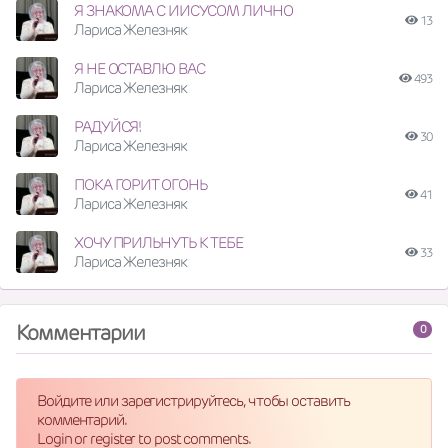
Я ЗНАКОМА С ИИСУСОМ ЛИЧНО
13
Лариса Железняк
Я НЕ ОСТАВЛЮ ВАС
493
Лариса Железняк
РАДУЙСЯ!
30
Лариса Железняк
ПОКА ГОРИТ ОГОНЬ
41
Лариса Железняк
ХОЧУ ПРИЛЬНУТЬ К ТЕБЕ
33
Лариса Железняк
Комментарии
0
Войдите или зарегистрируйтесь, чтобы оставить
комментарий.
Login or register to post comments.