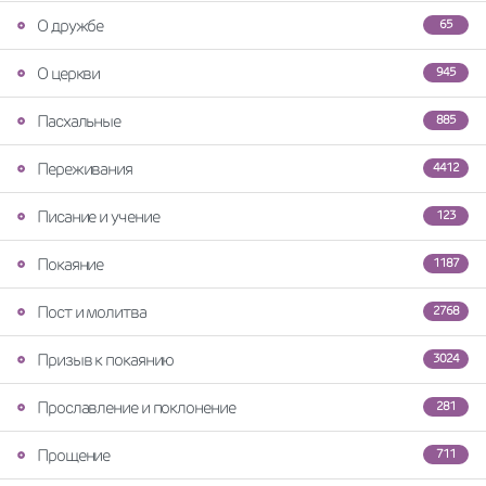
О дружбе
65
О церкви
945
Пасхальные
885
Переживания
4412
Писание и учение
123
Покаяние
1187
Пост и молитва
2768
Призыв к покаянию
3024
Прославление и поклонение
281
Прощение
711