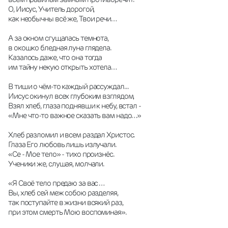
О, Иисус, Учитель дорогой,
как необычны всё же, Твои речи…
А за окном сгущалась темнота,
в окошко бледная луна глядела.
Казалось даже, что она тогда
им тайну некую открыть хотела…
В тиши о чём-то каждый рассуждал...
Иисус окинул всех глубоким взглядом,
Взял хлеб, глаза поднявши к небу, встал -
«Мне что-то важное сказать вам надо…»
Хлеб разломил и всем раздал Христос.
Глаза Его любовь лишь излучали.
«Се - Мое тело» - тихо произнёс.
Ученики же, слушая, молчали.
«Я Своё тело предаю за вас …
Вы, хлеб сей меж собою разделяя,
так поступайте в жизни всякий раз,
при этом смерть Мою воспоминая».