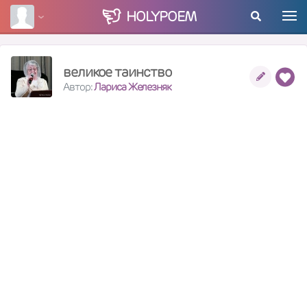
HOLY
POEM
великое таинство
Автор:
Лариса Железняк