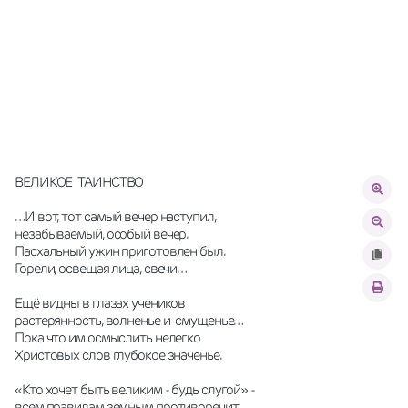
ВЕЛИКОЕ  ТАИНСТВО
…И вот, тот самый вечер наступил,
незабываемый, особый вечер.
Пасхальный ужин приготовлен был.
Горели, освещая лица, свечи…
Ещё видны в глазах учеников
растерянность, волненье и  смущенье…
Пока что им осмыслить нелегко
Христовых слов глубокое значенье.
«Кто хочет быть великим - будь слугой» -
всем правилам земным противоречит.