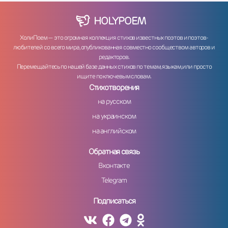
HOLY
POEM
ХолиПоем — это огромная коллекция стихов известных поэтов и поэтов-
любителей со всего мира, опубликованная совместно сообществом авторов и
редакторов.
Перемещайтесь по нашей базе данных стихов по темам, языкам, или просто
ищите по ключевым словам.
Стихотворения
на русском
на украинском
на английском
Обратная связь
Вконтакте
Telegram
Подписаться