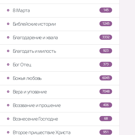
8 Марта
145
Библейские истории
1245
Благодарение и хвала
3332
Благодать и милость
923
Бог Отец
373
Божья любовь
6045
Вера и упование
7048
Воззвание и прошение
406
Вознесение Господне
68
Второе пришествие Христа
951