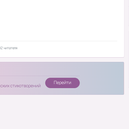
92 читателя
Перейти
нских стихотворений