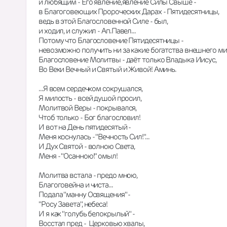
и любящим - Его явление,явление Силы Свыше -
в Благоговеющих Пророческих Дарах - Пятидесятницы,
ведь в этой Благословенной Силе - был,
и ходил, и служил - Ап.Павел...
Потому что Благословение Пятидесятницы -
невозможно получить ни за какие богатства внешнего мир
Благословение Молитвы - даёт только Владыка Иисус,
Во Веки Вечный и Святый и Живой! Аминь.
...Я всем сердечком сокрушался,
Я милость - всей душой просил,
Молитвой Веры - покрывался,
Чтоб только - Бог благословил!
И вот на День пятидесятый -
Меня коснулась - "Вечность Сил!"...
И Дух Святой - волною Света,
Меня - "Осанною!" омыл!
Молитва встала - предо мною,
Благоговейна и чиста...
Подала "манну Освящения" -
"Росу Завета", небеса!
И я как "голубь белокрылый" -
Восстал пред -  Церковью хвалы,