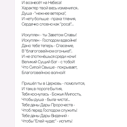
И вознесёт на Небеса!
Характер твой весь изменился..
Душа - "нежнее ветерка",
И нету больше - праха тления,
Сердечко словно как "роса!"...
Искуплен - ты Заветом Славы!
Искуплен - Господом вдвойне!
Дано тебе теперь - Спасение,
В "благоговейном огоньке!"..
И не споткнёшься среди ночи!
Великий Сущий Бог - с тобой!
Что Силой Свыше - покрывает,
Благоговейною волной!
Пришёл ты в Церковь - помолится,
И там, в пороге Бытия,
Тебя коснулась - Божья Милость,
Чтобы душа - была чиста!...
Тебе даны Дары Пророчеств -
Чтоб перед Господом служить!
Тебе даны Дары Видений -
Чтобы "Елей чудес" - испить!