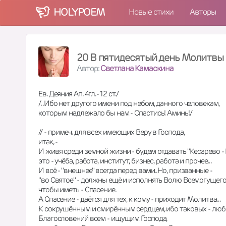
HOLY
POEM
Новые стихи
Авторы
20 В пятидесятый день Молитвы
Автор:
Светлана Камаскина
Ев. Деяния Ап. 4гл.-12 ст./
/..Ибо нет другого имени под небом, данного человекам,
которым надлежало бы нам - Спастись! Аминь!/
// - примеч. для всех имеющих Веру в Господа,
итак, -
И живя среди земной жизни - будем отдавать "Кесарево - 
это - учёба, работа, институт, бизнес, работа и прочее...
И всё - "внешнее" всегда перед вами..Но, призванные -
"во Святое" - должны ещё и исполнять Волю Всемогущего
чтобы иметь - Спасение.
А Спасение - даётся для тех, к кому - приходит Молитва...
К сокрушённым и смирённым сердцем, ибо таковых - любит
Благословений всем - ищущим Господа,