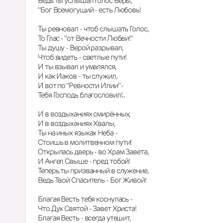
Ведь ты услышал Голос Веры,
"Бог Всемогущий - есть Любовь!
Ты ревновал - чтоб слышать Голос,
То Глас - "от Вечности Любви!"
Ты душу - Верой разрывал,
Чтоб видеть - светлые пути!
И ты взывал и умалялся,
И как Иаков - ты служил,
И вот по "Ревности Илии" -
Тебя Господь благословил!..
И в воздыханиях смирённых,
И в воздыханиях Хвалы,
Ты на иных языках Неба -
Стоишь в молитвенном пути!
Открылась дверь - во Храм Завета,
И Ангел Свыше - пред тобой!
Теперь ты призванный в служение,
Ведь Твой Спаситель - Бог Живой!
Благая Весть тебя коснулась -
Что Дух Святой - Завет Христа!
Благая Весть - всегда утешит,