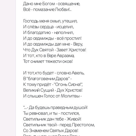
Дано мне Богом - освящение,
Всё - помазание Любви!..
Господь меня омыл, утешил,
И слёзы сердца - исцелил,
И благодатию - наполнил,
И до седмижды - всё простил!
И до седмижды дал мне - Веру,
Что Дух Святой - Завет Христов!
И тот , кто в Вере Авраама,
Тот снимет тяжести оков!
И тот, кто будет - словно Авель,
В "благоговении Даров" -
К тому придёт - "Огонь Сиона!",
Великий Сущий - Дух Христов!
И слышен Голос от Молитвы -
"...- Да будешь праведным душой!
Ты ревновал, и ты - постился,
Светильник дан тебе - Живой!
Светильник твой - перед Престолом,
Со Знаменем Святых Даров!