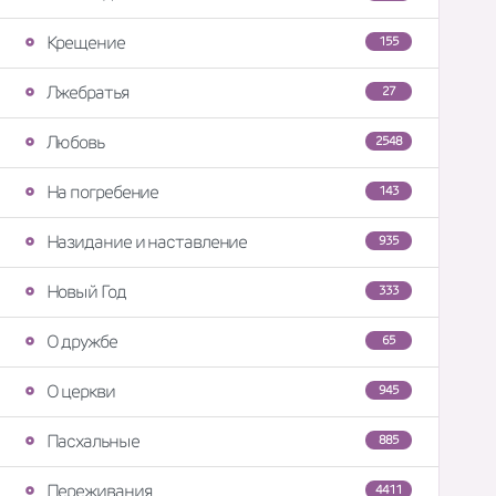
Крещение
155
Лжебратья
27
Любовь
2548
На погребение
143
Назидание и наставление
935
Новый Год
333
О дружбе
65
О церкви
945
Пасхальные
885
Переживания
4411