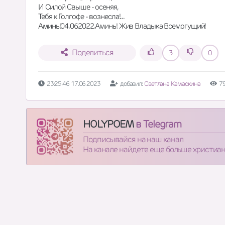
И Силой Свыше - осеняя,
Тебя к Голгофе - вознесла!...
Аминь!04.062022.Аминь! Жив Владыка Всемогущий!
Поделиться
3
0
23:25:46 17.06.2023
добавил:
Светлана Камаскина
7
HOLYPOEM
в Telegram
Подписывайся на наш канал
На канале найдете еще больше христиа