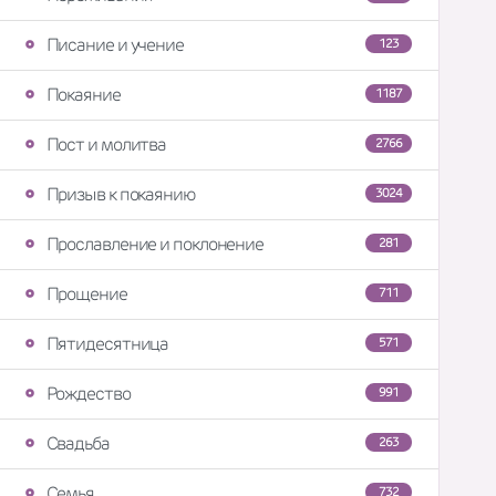
Писание и учение
123
Покаяние
1187
Пост и молитва
2766
Призыв к покаянию
3024
Прославление и поклонение
281
Прощение
711
Пятидесятница
571
Рождество
991
Свадьба
263
Семья
732