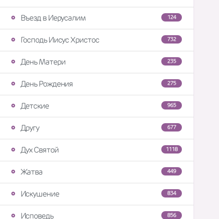
Въезд в Иерусалим
124
Господь Иисус Христос
732
День Матери
235
День Рождения
275
Детские
965
Другу
677
Дух Святой
1118
Жатва
449
Искушение
834
Исповедь
856