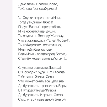
Дано тебе - Благое Слово,
То Слово Господа Христа!
"...- Служи по ревности Илии,
Тогда увидишь Небеса!
Падут "Ваалы" - пред тобою,
И не коснётся ад - души...
Ты служишь Господу Живому,
Что в жажде даст - "Елей Любви!"..
Ты на Кармиле - освятишься,
Илья тебя благословит,
Ведь Илия - всегда пред Богом, -
С "огнём молитвенным" стоит!...
Служи по ревности Давида!-
С "Победой!" будешь ты всегда!
Тебе дана - Живая Сила,
Что может снять все цепи зла!
Да будешь ты - ревнитель Веры,
В Пятидесятнице Живой!
Да будешь ты Израиль Света -
С молитвой праведной, Благой!