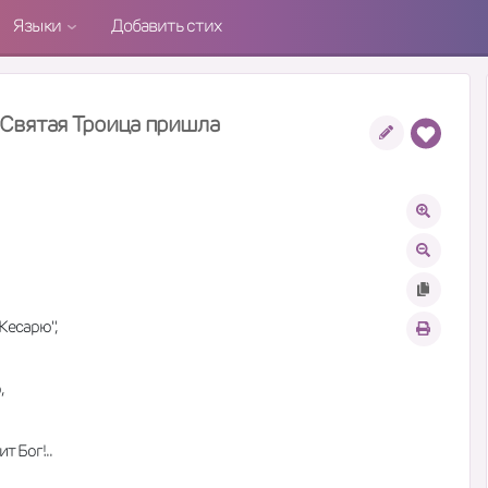
Языки
Добавить стих
 Святая Троица пришла
Кесарю",
,
 Бог!..