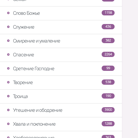
Слово Божье
1158
Служение
436
Смирение и умаление
382
Спасение
2264
Сретение Господне
99
Творение
538
Троица
190
Утешение и ободрение
3900
Хвала и поклонение
1288
Хлебопреломление
363