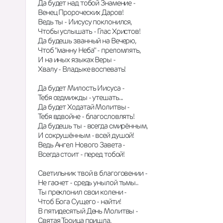
Да будет над тобой Знамение -
Венец Пророческих Даров!
Ведь ты - Иисусу поклонился,
Чтобы услышать - Глас Христов!
Да будешь званный на Вечерю,
Чтоб "манну Неба" - преломлять,
И на иных языках Веры -
Хвалу - Владыке воспевать!
Да будет Милость Иисуса -
Тебя седмижды - утешать...
Да будет Ходатай Молитвы -
Тебя вдвойне - благословлять!
Да будешь ты - всегда смирённым,
И сокрушённым - всей душой!
Ведь Ангел Нового Завета -
Всегда стоит - перед тобой!
Светильник твой в благоговении -
Не гаснет - средь унылой тьмы..
Ты преклонил свои колени -
Чтоб Бога Сущего - найти!
В пятидесятый День Молитвы -
Святая Троица пришла,