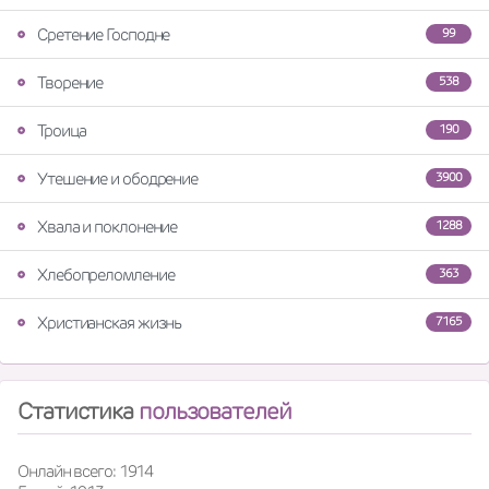
Сретение Господне
99
Творение
538
Троица
190
Утешение и ободрение
3900
Хвала и поклонение
1288
Хлебопреломление
363
Христианская жизнь
7165
Статистика
пользователей
Онлайн всего: 1914