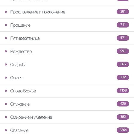
Прославление и поклонение
281
Прощение
711
Пятидесятница
571
Рождество
991
Свадьба
263
Семья
732
Слово Божье
1158
Служение
436
Смирение и умаление
382
Спасение
2264