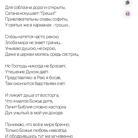
Для соблазна дороги открыты,
Сатана искушает: "Греши!"
Привлекательны славы софиты,
У святых же в карманах - гроши...
Слёзы катятся часто рекою,
Злоба мира не знает границ...
Унываю душою, не скрою,
Даже в церкви молясь средь сестриц.
Но Господь никогда не бросает,
Утешение Духом даёт.
Представляю: в Раю я босая,
Там окончится бедствиям счёт.
И ликует душа от восторга,
Что я малое Божье дитя,
Лечит Библия словно касторка
Дух унылый, в мой ум доходя.
Понимаю, что всё в мире бренно,
Только Божья любовь навсегда.
И ободрившись тут же мгновенно