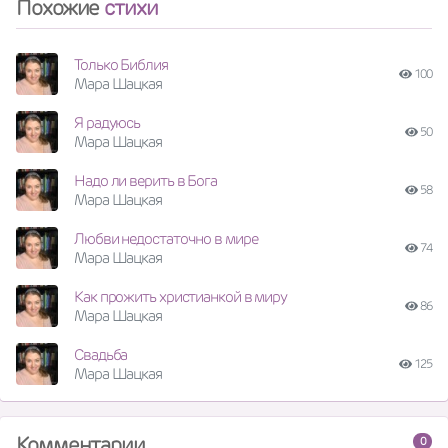
Похожие
стихи
Только Библия
100
Мара Шацкая
Я радуюсь
50
Мара Шацкая
Надо ли верить в Бога
58
Мара Шацкая
Любви недостаточно в мире
74
Мара Шацкая
Как прожить христианкой в миру
86
Мара Шацкая
Свадьба
125
Мара Шацкая
Комментарии
0