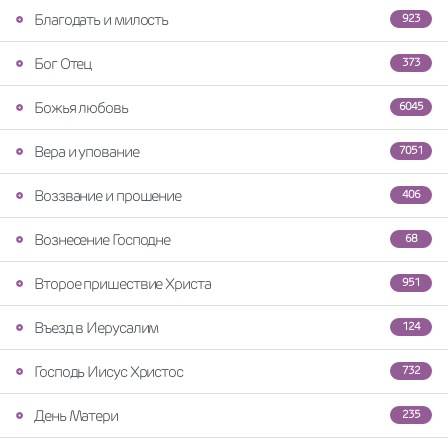
Благодать и милость
923
Бог Отец
373
Божья любовь
6045
Вера и упование
7051
Воззвание и прошение
406
Вознесение Господне
68
Второе пришествие Христа
951
Въезд в Иерусалим
124
Господь Иисус Христос
732
День Матери
235