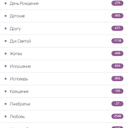
День Рождения
275
Детские
965
Другу
677
Дух Святой
1118
Жатва
449
Искушение
834
Исповедь
856
Крещение
155
Лжебратья
27
Любовь
2548