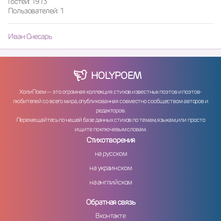
Гостей: 1913
Пользователей: 1
Иван Снесарь
HOLY
POEM
ХолиПоем — это огромная коллекция стихов известных поэтов и поэтов-
любителей со всего мира, опубликованная совместно сообществом авторов и
редакторов.
Перемещайтесь по нашей базе данных стихов по темам, языкам, или просто
ищите по ключевым словам.
Стихотворения
на русском
на украинском
на английском
Обратная связь
Вконтакте