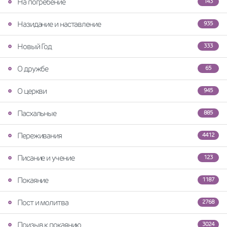
На погребение
143
Назидание и наставление
935
Новый Год
333
О дружбе
65
О церкви
945
Пасхальные
885
Переживания
4412
Писание и учение
123
Покаяние
1187
Пост и молитва
2768
Призыв к покаянию
3024