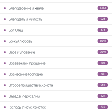
Благодарение и хвала
3332
Благодать и милость
923
Бог Отец
373
Божья любовь
6045
Вера и упование
7049
Воззвание и прошение
406
Вознесение Господне
68
Второе пришествие Христа
951
Въезд в Иерусалим
124
Господь Иисус Христос
732