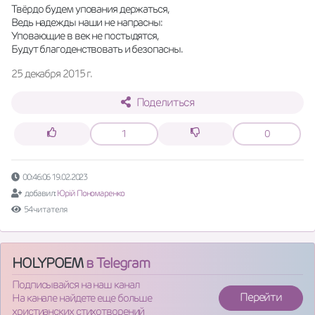
Твёрдо будем упования держаться,
Ведь надежды наши не напрасны:
Уповающие в век не постыдятся,
Будут благоденствовать и безопасны.
25 декабря 2015 г.
Поделиться
1
0
00:46:06 19.02.2023
добавил:
Юрій Пономаренко
54 читателя
HOLYPOEM
в Telegram
Подписывайся на наш канал
Перейти
На канале найдете еще больше
христианских стихотворений