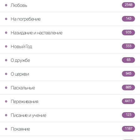
Любовь
2548
На погребение
143
Назидание и наставление
935
Новый Год
333
О дружбе
65
О церкви
945
Пасхальные
885
Переживания
4411
Писание и учение
123
Покаяние
1187