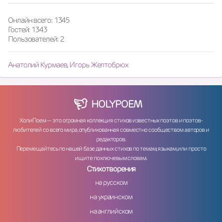
Онлайн всего: 1345
Гостей: 1343
Пользователей: 2
Анатолий Курмаев
,
Игорь Желтобрюх
HOLY
POEM
ХолиПоем — это огромная коллекция стихов известных поэтов и поэтов-
любителей со всего мира, опубликованная совместно сообществом авторов и
редакторов.
Перемещайтесь по нашей базе данных стихов по темам, языкам, или просто
ищите по ключевым словам.
Стихотворения
на русском
на украинском
на английском