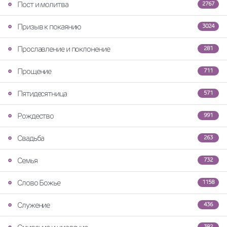
Пост и молитва
2767
Призыв к покаянию
3024
Прославление и поклонение
281
Прощение
711
Пятидесятница
571
Рождество
991
Свадьба
263
Семья
732
Слово Божье
1158
Служение
436
382