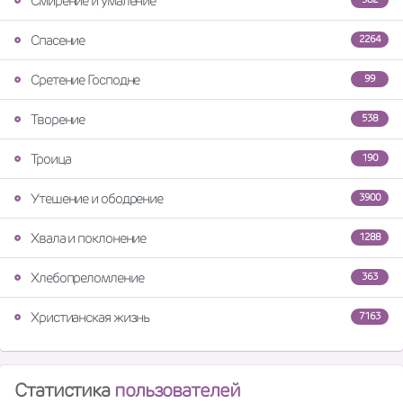
Смирение и умаление
Спасение
2264
Сретение Господне
99
Творение
538
Троица
190
Утешение и ободрение
3900
Хвала и поклонение
1288
Хлебопреломление
363
Христианская жизнь
7163
Статистика
пользователей