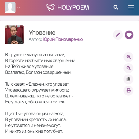
HOLY
POEM
Упование
Автор:
Юрий Пономаренко
В трудные минуты испытаний,
В горести несбыточных свершений
На Тебя живое упование
Возлагаю, Бог мой совершенный.
Ты сказал: «Блажен, кто уповает,
Уповающего окружает милость;
Шлем надежды кто не оставляет -
Не устанут, обновятся в силе».
Щит Ты - уповающим на Бога,
В уповании крепость их и сила.
Не утомятся и не изнемогут,
И никто из оных не погибнет.