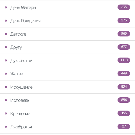
День Матери
235
День Рождения
275
Детские
965
Другу
677
Дух Святой
1118
Жатва
449
Искушение
834
Исповедь
856
Крещение
155
Лжебратья
27