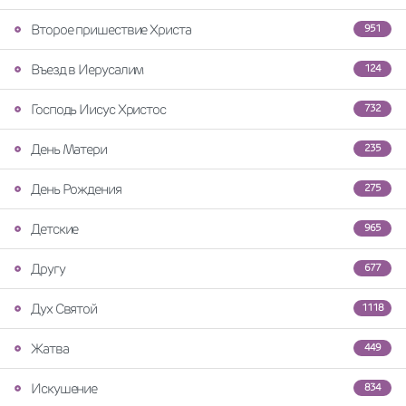
Второе пришествие Христа
951
Въезд в Иерусалим
124
Господь Иисус Христос
732
День Матери
235
День Рождения
275
Детские
965
Другу
677
Дух Святой
1118
Жатва
449
Искушение
834