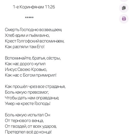
         1-е Коринфянам 11:26
                       *****
Смерть Господню возвещаем,
Хлеб едим и пьём вино,
Крест Голгофский вспоминаем,
Как распяли там Его!
Вспоминайте, братья, сёстры,
Как нас дорого купил
Иисус Своею Кровью,
Как нас с Богом примирил!
Как прошёл чрез все страданья,
Боль какую превозмог,
Чтобы дать нам оправданье,
Умер на кресте Господь!
Боль какую испытал Он
От тернового венца,
От гвоздей, от всех ударов,
Претерпел всё до конца!