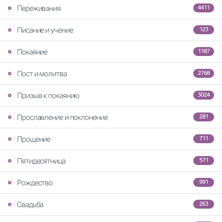
Переживания
4411
Писание и учение
123
Покаяние
1187
Пост и молитва
2768
Призыв к покаянию
3024
Прославление и поклонение
281
Прощение
711
Пятидесятница
571
Рождество
991
Свадьба
263