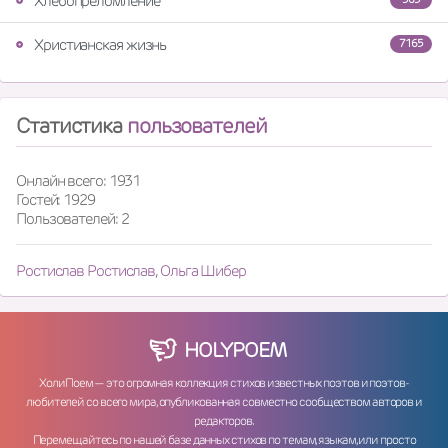
Хлебопреломление
Христианская жизнь
7165
Статистика
пользователей
Онлайн всего: 1931
Гостей: 1929
Пользователей: 2
Ростислав Ростислав
,
Ольга Шибер
HOLY
POEM
ХолиПоем — это огромная коллекция стихов известных поэтов и поэтов-
любителей со всего мира, опубликованная совместно сообществом авторов и
редакторов.
Перемещайтесь по нашей базе данных стихов по темам, языкам, или просто