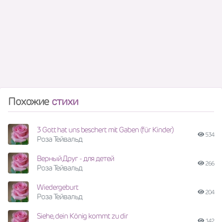
Похожие
стихи
3 Gott hat uns beschert mit Gaben (für Kinder)
534
Роза Тейвальд
Верный Друг - для детей
266
Роза Тейвальд
Wiedergeburt
204
Роза Тейвальд
Siehe, dein König kommt zu dir
142