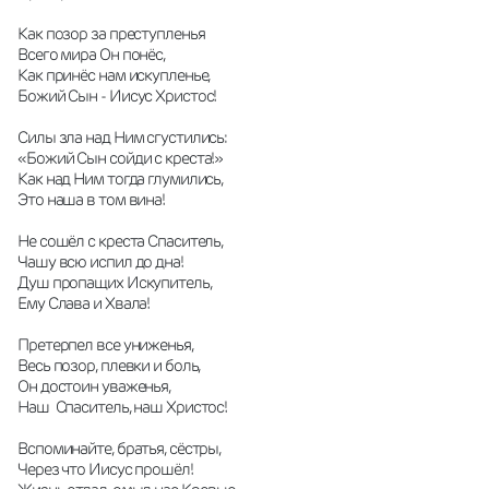
Как позор за преступленья
Всего мира Он понёс,
Как принёс нам искупленье,
Божий Сын - Иисус Христос!
Силы зла над Ним сгустились:
«Божий Сын сойди с креста!»
Как над Ним тогда глумились,
Это наша в том вина!
Не сошёл с креста Спаситель,
Чашу всю испил до дна!
Душ пропащих Искупитель,
Ему Слава и Хвала!
Претерпел все униженья,
Весь позор, плевки и боль,
Он достоин уваженья,
Наш  Спаситель, наш Христос!
Вспоминайте, братья, сёстры,
Через что Иисус прошёл!