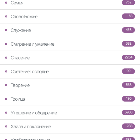
Семья
732
Слово Божье
1158
Служение
436
Смирение и умаление
382
Спасение
2264
Сретение Господне
99
Творение
538
Троица
190
Утешение и ободрение
3900
Хвала и поклонение
1288
363