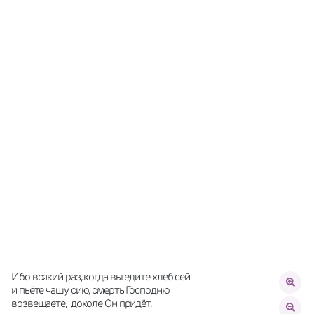
Ибо всякий раз, когда вы едите хлеб сей 
и пьёте чашу сию, смерть Господню 
возвещаете,  доколе Он придёт.