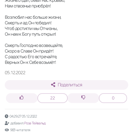
Жизнь отдал, омыл нас Кровью,
Нам спасенье приобрёл!
Возлюбил нас больше жизни,
Смерть и ад Он победил!
Чтоб достигли мы Отчизны,
Он нам к Богу путь открыл!
Смерть Господню возвещайте,
Скоро в Славе Он придёт!
С радостью Его встречайте,
Верных Он к Себе возьмёт!
05.12.2022
Поделиться
22
0
04:29:27 05.12.2022
добавил:
Роза Тейвальд
983 читателя