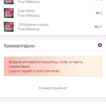
Роза Тейвальд
Zwei Welten
63
Роза Тейвальд
1 В болезни и нужде
873
Роза Тейвальд
Комментарии
0
Войдите или зарегистрируйтесь, чтобы оставить
комментарий.
Login or register to post comments.
Комментариев нет