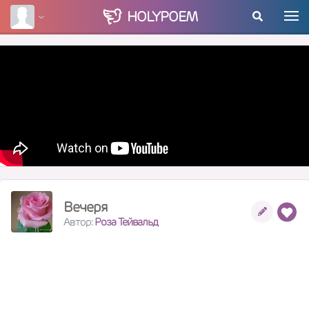
HOLY
POEM
Вечеря
Автор:
Роза Тейвальд