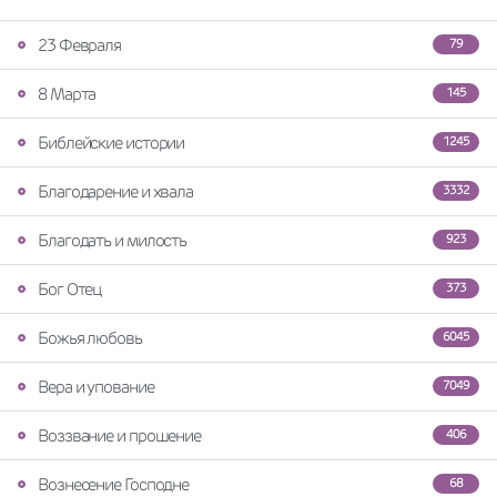
23 Февраля
79
8 Марта
145
Библейские истории
1245
Благодарение и хвала
3332
Благодать и милость
923
Бог Отец
373
Божья любовь
6045
Вера и упование
7049
Воззвание и прошение
406
Вознесение Господне
68