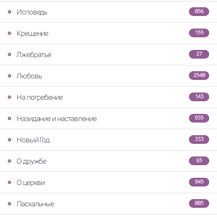
Исповедь
856
Крещение
155
Лжебратья
27
Любовь
2548
На погребение
143
Назидание и наставление
935
Новый Год
333
О дружбе
65
О церкви
945
Пасхальные
885