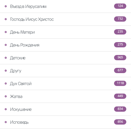
Въезд в Иерусалим
124
Господь Иисус Христос
732
День Матери
235
День Рождения
275
Детские
965
Другу
677
Дух Святой
1118
Жатва
449
Искушение
834
Исповедь
856