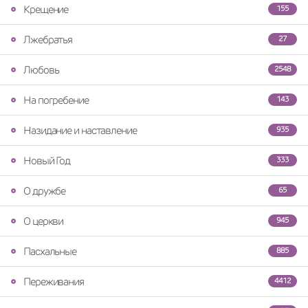
Крещение
155
Лжебратья
27
Любовь
2548
На погребение
143
Назидание и наставление
935
Новый Год
333
О дружбе
65
О церкви
945
Пасхальные
885
Переживания
4412