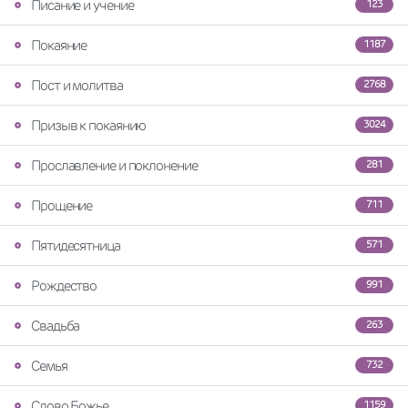
Писание и учение
123
Покаяние
1187
Пост и молитва
2768
Призыв к покаянию
3024
Прославление и поклонение
281
Прощение
711
Пятидесятница
571
Рождество
991
Свадьба
263
Семья
732
Слово Божье
1159