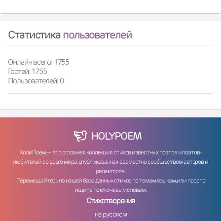
Статистика
пользователей
Онлайн всего: 1755
Гостей: 1755
Пользователей: 0
HOLY
POEM
ХолиПоем — это огромная коллекция стихов известных поэтов и поэтов-
любителей со всего мира, опубликованная совместно сообществом авторов и
редакторов.
Перемещайтесь по нашей базе данных стихов по темам, языкам, или просто
ищите по ключевым словам.
Стихотворения
на русском