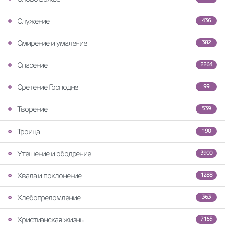
Служение
436
Смирение и умаление
382
Спасение
2264
Сретение Господне
99
Творение
539
Троица
190
Утешение и ободрение
3900
Хвала и поклонение
1288
Хлебопреломление
363
Христианская жизнь
7165