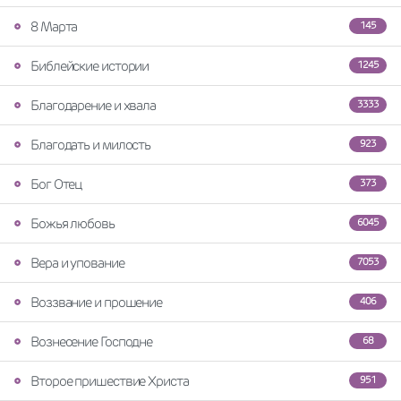
8 Марта
145
Библейские истории
1245
Благодарение и хвала
3333
Благодать и милость
923
Бог Отец
373
Божья любовь
6045
Вера и упование
7053
Воззвание и прошение
406
Вознесение Господне
68
Второе пришествие Христа
951