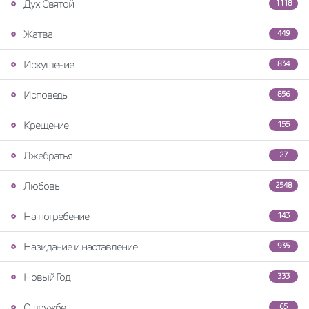
Дух Святой
1118
Жатва
449
Искушение
834
Исповедь
856
Крещение
155
Лжебратья
27
Любовь
2548
На погребение
143
Назидание и наставление
935
Новый Год
333
О дружбе
65