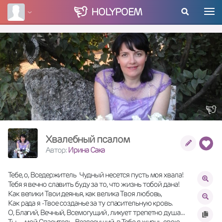
HOLY
POEM
Хвалебный псалом
Автор:
Ирина Сака
Тебе, о, Вседержитель  Чудный несется пусть моя хвала!
Тебя я вечно славить буду за то, что жизнь тобой дана!
Как велики Твои деянья, как велика Твоя любовь,
Как рада я -Твое созданье за ту спасительную кровь.
О, Благий, Вечный, Всемогущий , ликует трепетно душа...
Ты -   мой Спаситель  Вездесущий, в Тебе я жизнь свою 