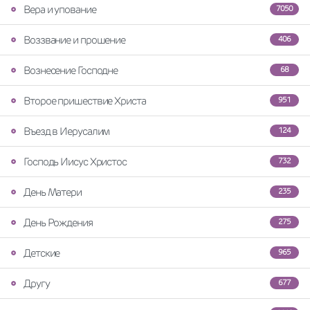
Вера и упование
7050
Воззвание и прошение
406
Вознесение Господне
68
Второе пришествие Христа
951
Въезд в Иерусалим
124
Господь Иисус Христос
732
День Матери
235
День Рождения
275
Детские
965
Другу
677