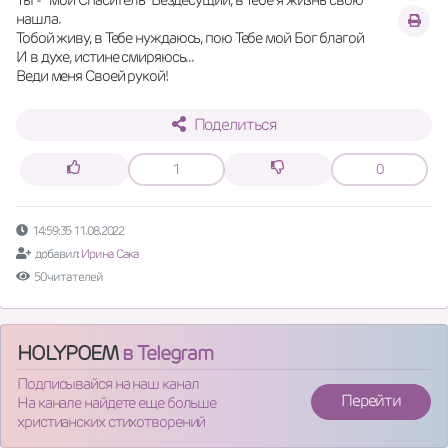
нашла.
Тобой живу, в Тебе нуждаюсь, пою Тебе мой Бог благой
И в духе, истине смиряюсь...
Веди меня Своей рукой!
Поделиться
1
0
14:59:35 11.08.2022
добавил:
Ирина Сака
50 читателей
HOLYPOEM
в Telegram
Подписывайся на наш канал
Перейти
На канале найдете еще больше
христианских стихотворений