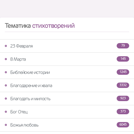
Тематика
стихотворений
23 Февраля
79
8 Марта
145
Библейские истории
1245
Благодарение и хвала
3332
Благодать и милость
923
Бог Отец
373
Божья любовь
6045