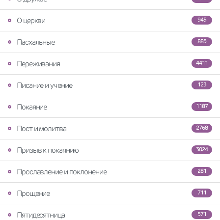
О церкви
945
Пасхальные
885
Переживания
4411
Писание и учение
123
Покаяние
1187
Пост и молитва
2768
Призыв к покаянию
3024
Прославление и поклонение
281
Прощение
711
Пятидесятница
571