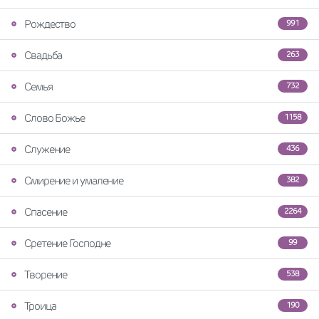
Рождество
991
Свадьба
263
Семья
732
Слово Божье
1158
Служение
436
Смирение и умаление
382
Спасение
2264
Сретение Господне
99
Творение
538
Троица
190