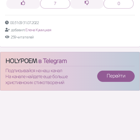
7
0
00:31:09 31.07.2022
добавил:
Елена Кумицкая
259 читателей
HOLYPOEM
в Telegram
Подписывайся на наш канал
Перейти
На канале найдете еще больше
христианских стихотворений