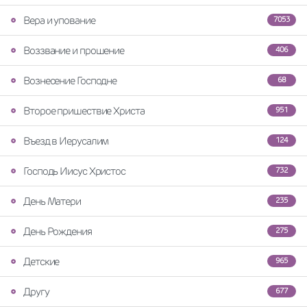
Вера и упование
7053
Воззвание и прошение
406
Вознесение Господне
68
Второе пришествие Христа
951
Въезд в Иерусалим
124
Господь Иисус Христос
732
День Матери
235
День Рождения
275
Детские
965
Другу
677