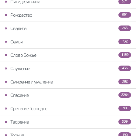
Пятидесятница
571
Рождество
991
Свадьба
263
Семья
732
Слово Божье
1159
Служение
436
Смирение и умаление
382
Спасение
2264
Сретение Господне
99
Творение
539
Троица
190