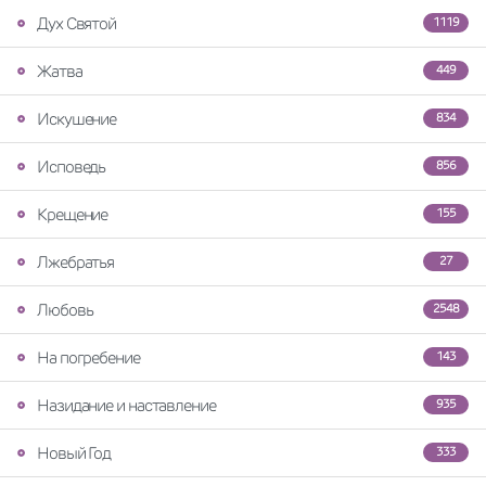
Дух Святой
1119
Жатва
449
Искушение
834
Исповедь
856
Крещение
155
Лжебратья
27
Любовь
2548
На погребение
143
Назидание и наставление
935
Новый Год
333