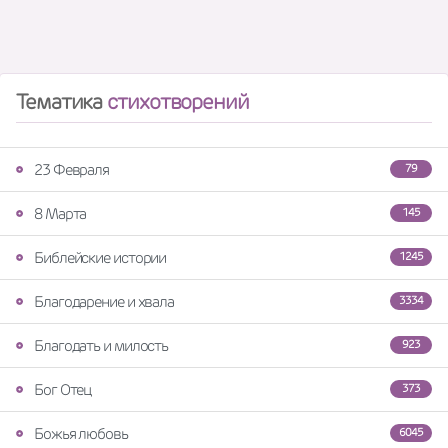
Тематика
стихотворений
23 Февраля
79
8 Марта
145
Библейские истории
1245
Благодарение и хвала
3334
Благодать и милость
923
Бог Отец
373
Божья любовь
6045