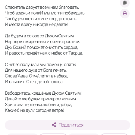
Спаситель дарует всем нам благодать,  
Чтоб вражьи полкИ мы могли побеждать. 
Так будем же в истине твердо стоять, 
И места врагу никогда не давать! 
Да будем в союзе со Духом Святым 
Народом смиренным и очень простым. 
Дух Божий поможет очистить сердца, 
И радость придёт нам с небес от Творца.
С небес получили мы помощь  опять:
Для нашего духа от Бога печать.
Слова"Авва, Отче' летят в небеса,
И слышит  Отец  детей голоса.
Взбодритесь, крещёные Духом Святым! 
Давайте же будем примером живым 
Христова терпенья,любви и добра, 
Какие б не дули сегодня ветра!
Поделиться