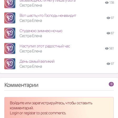
Безвыходности нету лишь у Бога
138
Сестра Елена
Вот шесть,что Господь ненавидит
97
Сестра Елена
Студеною зимнею ночью
87
Сестра Елена
Наступил этот радостный час
581
Сестра Елена
День самый великий
97
Сестра Елена
Комментарии
0
Войдите или зарегистрируйтесь, чтобы оставить
комментарий.
Login or register to post comments.