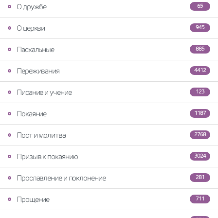
О дружбе
65
О церкви
945
Пасхальные
885
Переживания
4412
Писание и учение
123
Покаяние
1187
Пост и молитва
2768
Призыв к покаянию
3024
Прославление и поклонение
281
Прощение
711