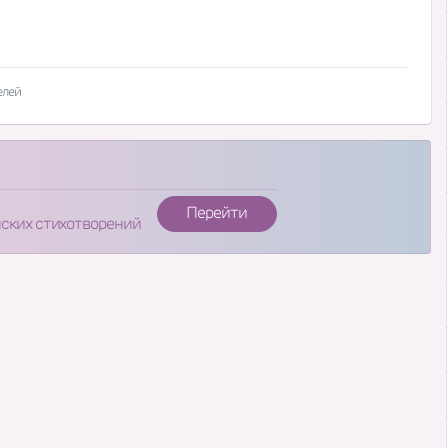
елей
Перейти
нских стихотворений