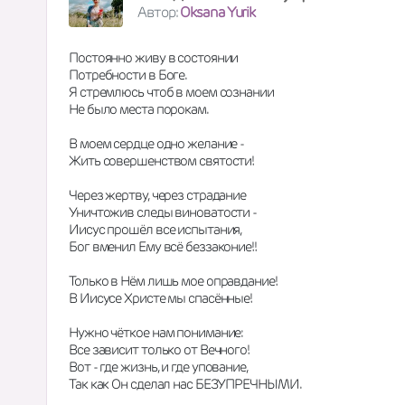
Автор:
Oksana Yurik
Постоянно живу в состоянии
Потребности в Боге.
Я стремлюсь чтоб в моем сознании
Не было места порокам.
В моем сердце одно желание -
Жить совершенством святости!
Через жертву, через страдание
Уничтожив следы виноватости -
Иисус прошёл все испытания,
Бог вменил Ему всё беззаконие!!
Только в Нём лишь мое оправдание!
В Иисусе Христе мы спасённые!
Нужно чёткое нам понимание:
Все зависит только от Вечного!
Вот - где жизнь, и где упование,
Так как Он сделал нас БЕЗУПРЕЧНЫМИ.