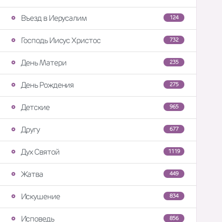
Въезд в Иерусалим
124
Господь Иисус Христос
732
День Матери
235
День Рождения
275
Детские
965
Другу
677
Дух Святой
1119
Жатва
449
Искушение
834
Исповедь
856