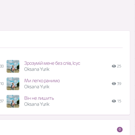
Зрозумій мене без слів, Ісус
00
25
Oksana Yurik
Ми легко ранимо
10
39
Oksana Yurik
Він не лишить
37
15
Oksana Yurik
0