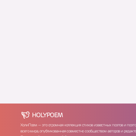
HOLY
POEM
ХолиПоем — это огромная коллекция стихов известных поэтов и поэт
всего мира, опубликованная совместно сообществом авторов и редакто