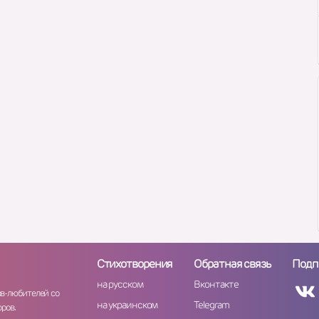
Стихотворения
Обратная связь
Подп
на русском
Вконтакте
ов-любителей со
на украинском
Telegram
ров.