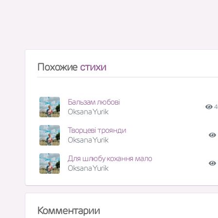
Похожие
стихи
Бальзам любові
4
Oksana Yurik
Творцеві троянди
Oksana Yurik
Для шлюбу кохання мало
Oksana Yurik
Комментарии