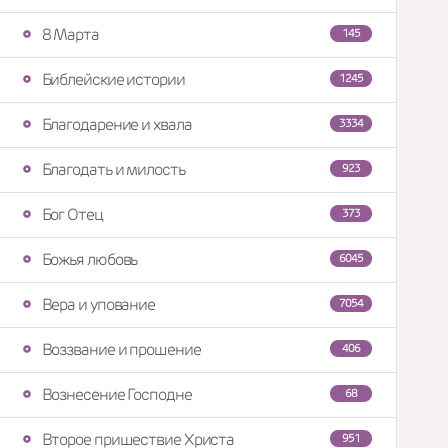
8 Марта
145
Библейские истории
1245
Благодарение и хвала
3334
Благодать и милость
923
Бог Отец
373
Божья любовь
6045
Вера и упование
7054
Воззвание и прошение
406
Вознесение Господне
68
Второе пришествие Христа
951