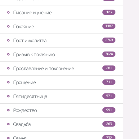
Писание и учение
123
Покаяние
1187
Пост и молитва
2768
Призыв к покаянию
3024
Прославление и поклонение
281
Прощение
711
Пятидесятница
571
Рождество
991
Свадьба
263
Семья
732