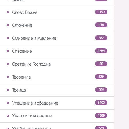
Слово Божье
1159
Служение
436
Смирение и умаление
382
Спасение
2264
Сретение Господне
99
Творение
539
Троица
190
Утешение и ободрение
3900
Хвала и поклонение
1289
Хлебопреломление
363