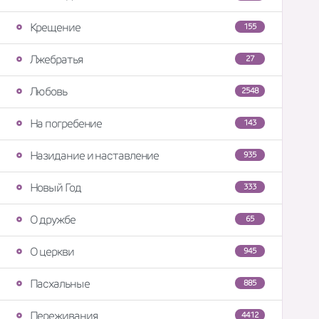
Крещение
155
Лжебратья
27
Любовь
2548
На погребение
143
Назидание и наставление
935
Новый Год
333
О дружбе
65
О церкви
945
Пасхальные
885
Переживания
4412