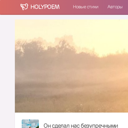
HOLY
POEM
Новые стихи
Авторы
Он сделал нас безупречными