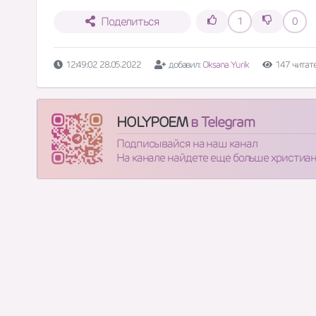
Поделиться
1
0
12:49:02 28.05.2022
добавил:
Oksana Yurik
147 читат
HOLYPOEM
в Telegram
Подписывайся на наш канал
На канале найдете еще больше христиа