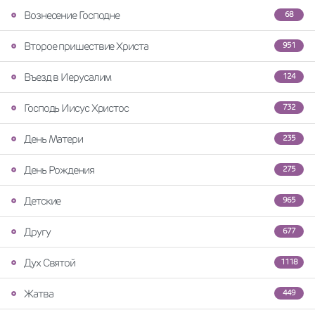
Вознесение Господне
68
Второе пришествие Христа
951
Въезд в Иерусалим
124
Господь Иисус Христос
732
День Матери
235
День Рождения
275
Детские
965
Другу
677
Дух Святой
1118
Жатва
449