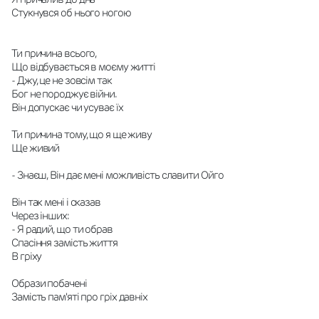
Стукнувся об нього ногою
Ти причина всього,
Що відбувається в моєму житті
- Джу, це не зовсім так
Бог не породжує війни.
Він допускає чи усуває їх
Ти причина тому, що я ще живу
Ще живий
- Знаєш, Він дає мені можливість славити Ойго
Він так мені і сказав
Через інших:
- Я радий, що ти обрав
Спасіння замість життя
В гріху
Образи побачені
Замість пам'яті про гріх давніх