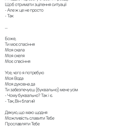
Щоб отримати зцілення ситуації
- Але ж це не просто
- Так
...
Боже,
Ти моє спасіння
Моя скала
Моя скеля
Моє спасіння
Усе, чого я потребую
Моя Вода
Моя духовна да
Ти забезпечуєш [буквально] мене усім
- Чому буквально? Так і є.
- Так, Він благий
Дякую, що маю щодня
Можливість славити Тебе
Прославляти Тебе