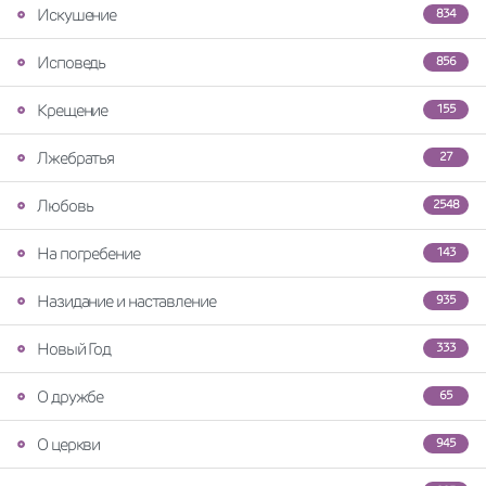
Искушение
834
Исповедь
856
Крещение
155
Лжебратья
27
Любовь
2548
На погребение
143
Назидание и наставление
935
Новый Год
333
О дружбе
65
О церкви
945