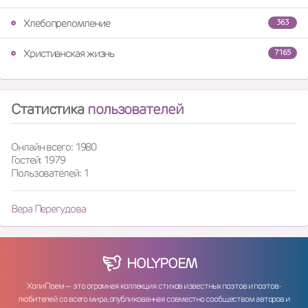
Хлебопреломление
363
Христианская жизнь
7165
Статистика
пользователей
Онлайн всего: 1980
Гостей: 1979
Пользователей: 1
Вера Перегудова
HOLY
POEM
ХолиПоем — это огромная коллекция стихов известных поэтов и поэтов-
любителей со всего мира, опубликованная совместно сообществом авторов и