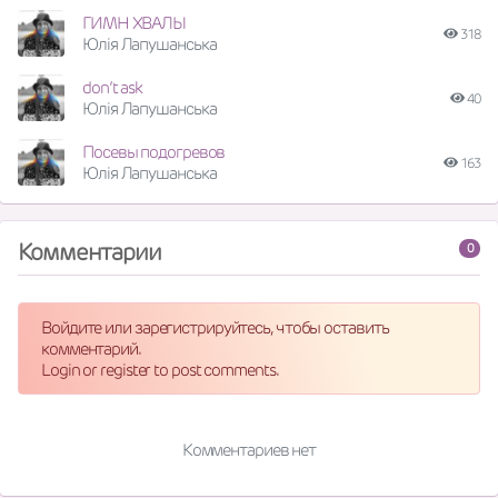
ГИМН ХВАЛЫ
318
Юлія Лапушанська
don’t ask
40
Юлія Лапушанська
Посевы подогревов
163
Юлія Лапушанська
Комментарии
0
Войдите или зарегистрируйтесь, чтобы оставить
комментарий.
Login or register to post comments.
Комментариев нет