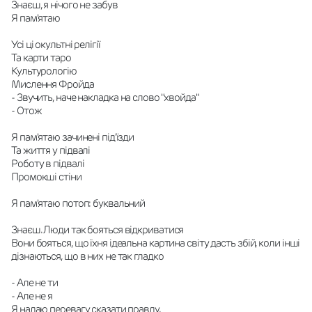
Знаєш, я нічого не забув
Я пам'ятаю
Усі ці окультні релігії
Та карти таро
Культурологію
Мислення Фройда
- Звучить, наче накладка на слово "хвойда"
- Отож
Я пам'ятаю зачинені під'їзди
Та життя у підвалі
Роботу в підвалі
Промокші стіни
Я пам'ятаю потоп: буквальний
Знаєш. Люди так бояться відкриватися
Вони бояться, що їхня ідеальна картина світу дасть збій, коли інші 
дізнаються, що в них не так гладко
- Але не ти
- Але не я
Я надаю перевагу сказати правду.