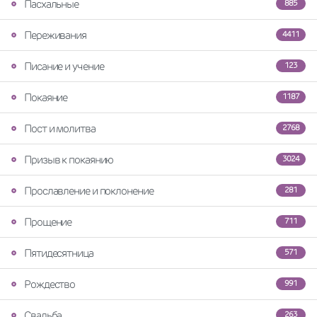
Пасхальные
885
Переживания
4411
Писание и учение
123
Покаяние
1187
Пост и молитва
2768
Призыв к покаянию
3024
Прославление и поклонение
281
Прощение
711
Пятидесятница
571
Рождество
991
Свадьба
263