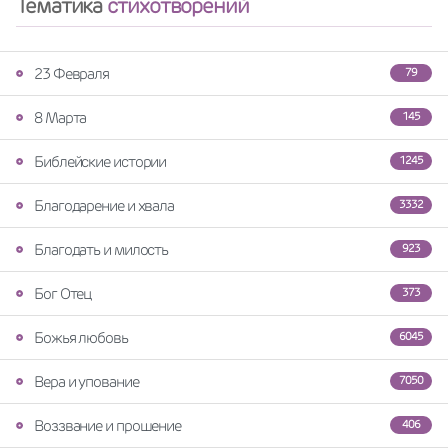
Тематика
стихотворений
23 Февраля
79
8 Марта
145
Библейские истории
1245
Благодарение и хвала
3332
Благодать и милость
923
Бог Отец
373
Божья любовь
6045
Вера и упование
7050
Воззвание и прошение
406