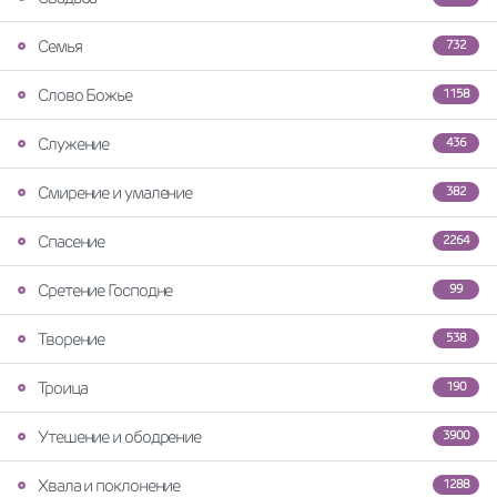
Семья
732
Слово Божье
1158
Служение
436
Смирение и умаление
382
Спасение
2264
Сретение Господне
99
Творение
538
Троица
190
Утешение и ободрение
3900
Хвала и поклонение
1288