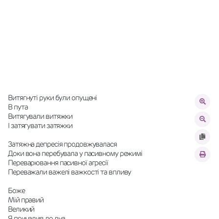
Витягнуті руки були опущені
В пута
Витягували витяжки
І затягувати затяжки
Затяжна депресія продовжувалася
Доки вона перебувала у пасивному режимі
Переварювання пасивної агресії
Переважали важелі важкості та впливу
Боже
Мій правий
Великий
Я причалив до дна