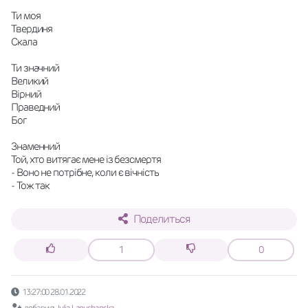
Ти моя
Твердиня
Скала
Ти значний
Великий
Вірний
Праведний
Бог
Знаменний
Той, хто витягає мене із безсмертя
- Воно не потрібне, коли є вічність
- Тож так
Поделиться
1
0
13:27:00 28.01.2022
добавил:
Julia Lapushanska